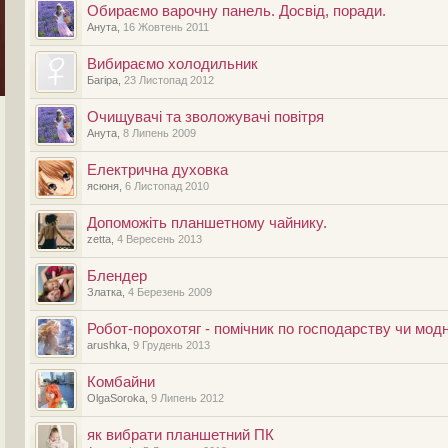
Обираємо варочну панель. Досвід, поради.
Анута
,
16 Жовтень 2011
Вибираємо холодильник
Багіра
,
23 Листопад 2012
Очищувачі та зволожувачі повітря
Анута
,
8 Липень 2009
Електрична духовка
ясюня
,
6 Листопад 2010
Допоможіть планшетному чайнику.
zetta
,
4 Вересень 2013
Блендер
Златка
,
4 Березень 2009
Робот-порохотяг - помічник по господарству чи мод
arushka
,
9 Грудень 2013
Комбайни
OlgaSoroka
,
9 Липень 2012
як вибрати планшетний ПК