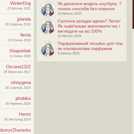
WinterDog
Як дізнатися модель ноутбука: 7
точних способів без помилок
23 Квітень 2021
25 Квітень 2026
jylanda
Салонна укладка вдома? Легко!
30 Серпень 2020
Як львів’янкам зекономити час і
виглядати на всі 100%
fiesta
15 Квітень 2026
29 Січень 2019
Парфумований лосьйон для тіла
як альтернатива парфумам
Shapokliak
8 Квітень 2026
5 Січень 2020
Оксана1322
29 Вересень 2017
vihnygena
26 Серпень 2019
phobika
26 Червень 2020
Hermi
26 Листопад 2019
odumyrZhuravko