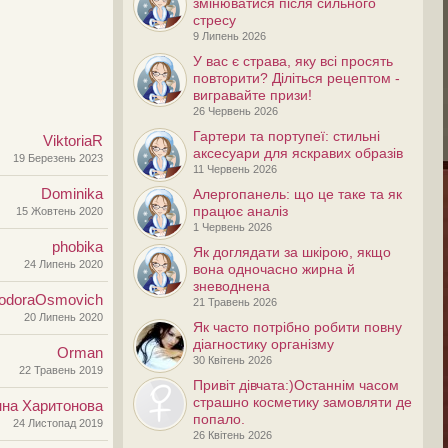
змінюватися після сильного
стресу
9 Липень 2026
У вас є страва, яку всі просять
повторити? Діліться рецептом -
вигравайте призи!
26 Червень 2026
Гартери та портупеї: стильні
ViktoriaR
аксесуари для яскравих образів
19 Березень 2023
11 Червень 2026
Dominika
Алергопанель: що це таке та як
працює аналіз
15 Жовтень 2020
1 Червень 2026
phobika
Як доглядати за шкірою, якщо
24 Липень 2020
вона одночасно жирна й
зневоднена
odoraOsmovich
21 Травень 2026
20 Липень 2020
Як часто потрібно робити повну
діагностику організму
Orman
30 Квітень 2026
22 Травень 2019
Привiт дiвчата:)Останнім часом
страшно косметику замовляти де
на Харитонова
попало.
24 Листопад 2019
26 Квітень 2026