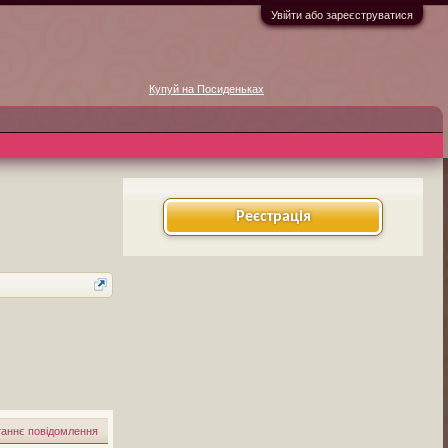
Увійти або зареєструватися
Купуй на Посиденьках
Реєстрація
аннє повідомлення