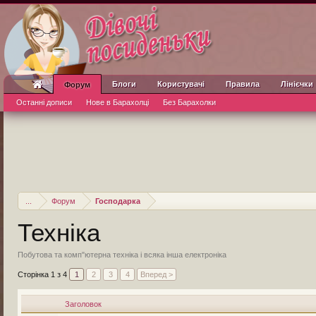
Блоги
Користувачі
Правила
Лінієчки
Форум
Останні дописи
Нове в Барахолці
Без Барахолки
...
Форум
Господарка
Техніка
Побутова та комп"ютерна техніка і всяка інша електроніка
Сторінка 1 з 4
1
2
3
4
Вперед >
Заголовок