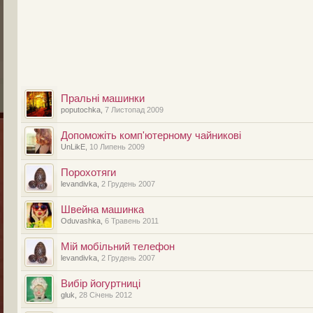
Пральні машинки
poputochka
,
7 Листопад 2009
Допоможіть комп'ютерному чайникові
UnLikE
,
10 Липень 2009
Порохотяги
levandivka
,
2 Грудень 2007
Швейна машинка
Oduvashka
,
6 Травень 2011
Мій мобільний телефон
levandivka
,
2 Грудень 2007
Вибір йогуртниці
gluk
,
28 Січень 2012