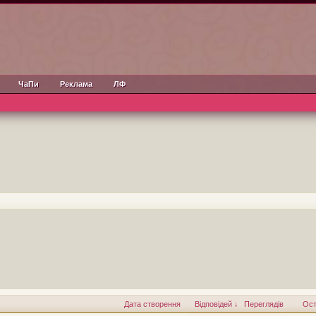
ЧаПи
Реклама
ЛФ
Дата створення
Відповідей ↓
Переглядів
Ост