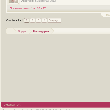
Анастасія
,
5 Листопад 2012
Показано теми з 1 по 20 з 77
На
Сторінка 1 з 4
1
2
3
4
Вперед >
...
Форум
Господарка
Ukrainian (UA)