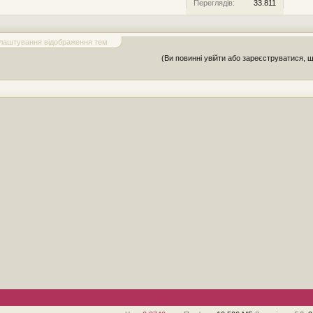
Переглядів:
33.811
лаштування відображення тем
(Ви повинні увійти або зареєструватися, 