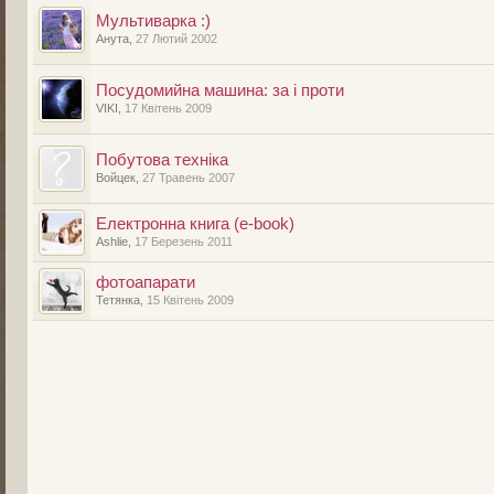
Мультиварка :)
Анута
,
27 Лютий 2002
Посудомийна машина: за і проти
VIKI
,
17 Квітень 2009
Побутова техніка
Войцек
,
27 Травень 2007
Електронна книга (e-book)
Ashlie
,
17 Березень 2011
фотоапарати
Тетянка
,
15 Квітень 2009