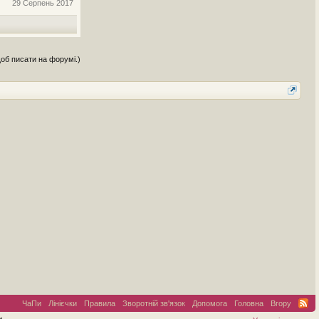
29 Серпень 2017
щоб писати на форумі.)
ЧаПи
Лінієчки
Правила
Зворотній зв'язок
Допомога
Головна
Вгору