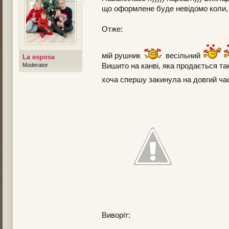
що оформлене буде невідомо коли, т
Отже:
мій рушник
весільний
La esposa
Moderator
Вишито на канві, яка продається т
хоча спершу закинула на довгий ч
Виворіт: