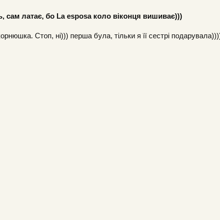
ь, сам латає, бо La esposa коло віконця вишиває)))
орнюшка. Стоп, ні))) перша була, тільки я її сестрі подарувала)))