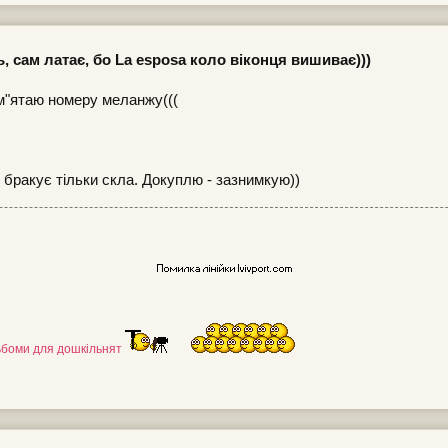
ь, сам латає, бо La esposa коло віконця вишиває)))
ам"ятаю номеру меланжу(((
бракує тільки скла. Докуплю - зазнимкую))
льбоми для дошкільнят