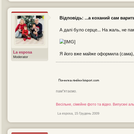
Відповідь: ...а коханий сам варит
А далі було серце... На жаль, не п
La esposa
Я його вже майже оформила (сама), 
Moderator
пам"ятаємо.
Весільне, сімейне фото та відео. Випускні а
La esposa
,
15 Грудень 2009