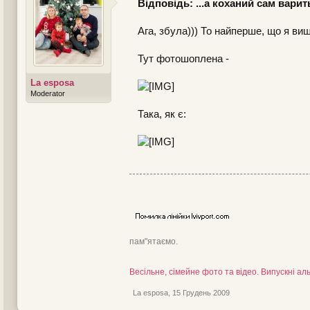
Відповідь: ...а коханий сам варит
Ага, збула))) То найперше, що я виш
Тут фотошоплена -
La esposa
Moderator
Така, як є:
пам"ятаємо.
Весільне, сімейне фото та відео. Випускні а
La esposa
,
15 Грудень 2009