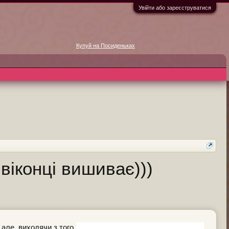
Увійти або зареєструватися
Купуй на Посиденьках
віконці вишиває)))
 але, виходячи з того,