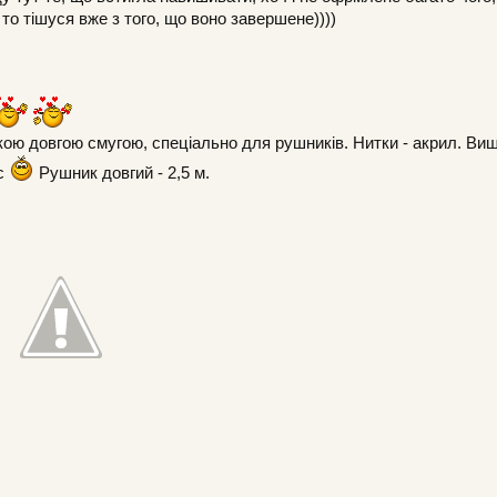
о тішуся вже з того, що воно завершене))))
акою довгою смугою, спеціально для рушників. Нитки - акрил. Ви
ас
Рушник довгий - 2,5 м.