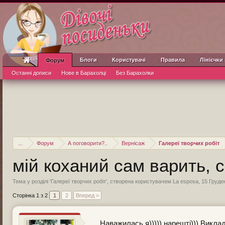
Блоги
Користувачі
Правила
Лінієчки
Форум
Останні дописи
Нове в Барахолці
Без Барахолки
...
Форум
А поговорити?..
Вернісаж
Галереї творчих робіт
мій коханий сам варить, с
Тема у розділі '
Галереї творчих робіт
', створена користувачем
La esposa
,
15 Груде
Сторінка 1 з 2
1
2
Вперед >
Наважилась я))))) нарешті))) Виклад