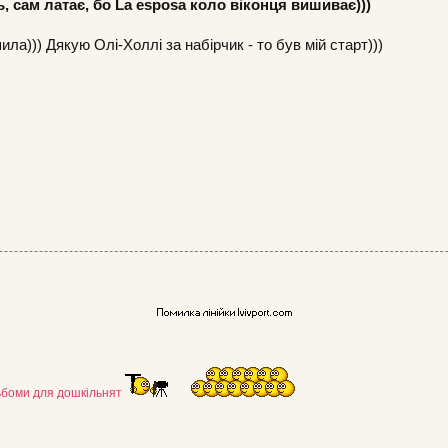
ь, сам латає, бо La esposa коло віконця вишиває)))
ила))) Дякую Олі-Холлі за набірчик - то був мій старт)))
льбоми для дошкільнят