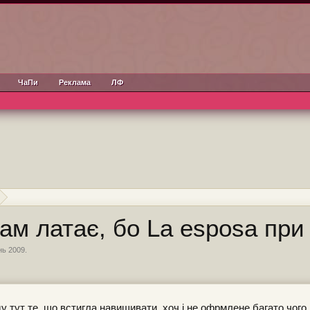
ЧаПи
Реклама
ЛФ
ам латає, бо La esposa при 
нь 2009
.
у тут те, що встигла навишивати, хоч і не офрмлене багато чого,