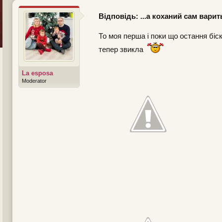
Відповідь: ...а коханий сам варит
То моя перша і поки що остання біск
тепер звикла
La esposa
Moderator