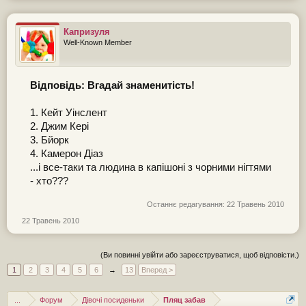
Капризуля
Well-Known Member
Відповідь: Вгадай знаменитість!
1. Кейт Уінслент
2. Джим Кері
3. Бйорк
4. Камерон Діаз
...і все-таки та людина в капішоні з чорними нігтями
- хто???
Останнє редагування:
22 Травень 2010
22 Травень 2010
(Ви повинні увійти або зареєструватися, щоб відповісти.)
1
2
3
4
5
6
→
13
Вперед >
...
Форум
Дівочі посиденьки
Пляц забав