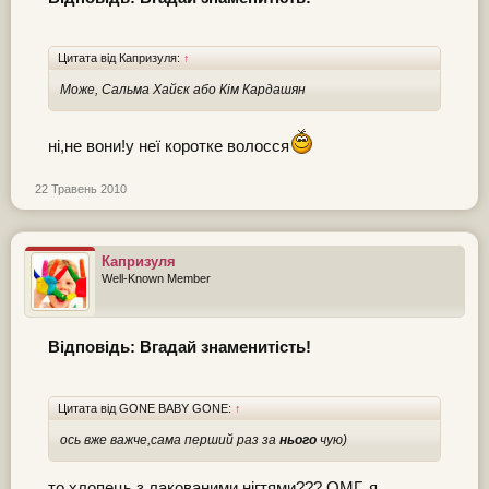
Цитата від Капризуля:
↑
Може, Сальма Хайєк або Кім Кардашян
ні,не вони!у неї коротке волосся
22 Травень 2010
Капризуля
Well-Known Member
Відповідь: Вгадай знаменитість!
Цитата від GONE BABY GONE:
↑
ось вже важче,сама перший раз за
нього
чую)
то хлопець з лакованими нігтями??? ОМГ, я