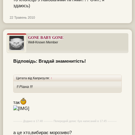
здаюсь)
22 Травень 2010
GONE BABY GONE
Well-Known Member
Відповідь: Вгадай знаменитість!
Цитата від Капризуля:
↑
!! Ріана !!!
так
---------- Додано в 17:48 ---------- Попередній допис був написаний в 17:45 ----------
а це хто,вибирає морозиво?