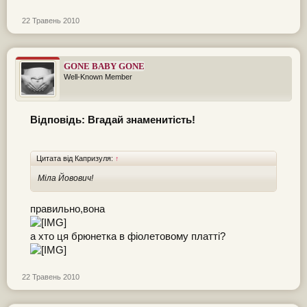
22 Травень 2010
GONE BABY GONE
Well-Known Member
Відповідь: Вгадай знаменитість!
Цитата від Капризуля:
↑
Міла Йовович!
правильно,вона
а хто ця брюнетка в фіолетовому платті?
22 Травень 2010