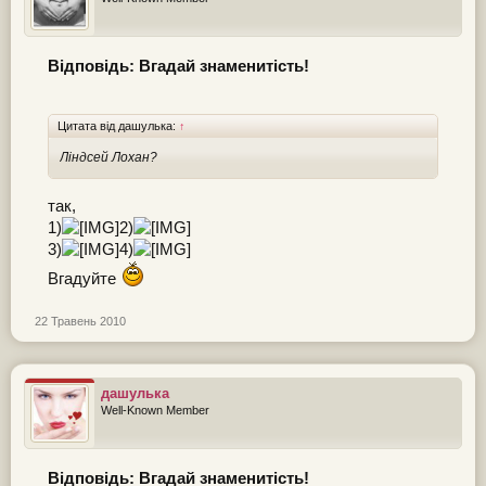
Відповідь: Вгадай знаменитість!
Цитата від дашулька:
↑
Ліндсей Лохан?
так,
1)
2)
3)
4)
Вгадуйте
22 Травень 2010
дашулька
Well-Known Member
Відповідь: Вгадай знаменитість!