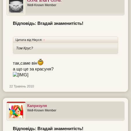
GONE BABY GONE
Well-Known Member
Відповідь: Вгадай знаменитість!
Цитата від Нікуся:
↑
Том Крус?
так,саме він
а що це за красуня?
22 Травень 2010
Капризуля
Well-Known Member
Відповідь: Вгадай знаменитість!