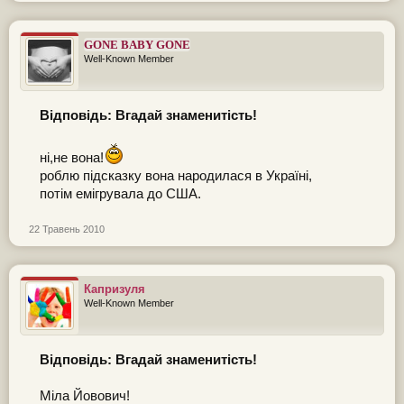
GONE BABY GONE
Well-Known Member
Відповідь: Вгадай знаменитість!
ні,не вона!
роблю підсказку вона народилася в Україні,
потім емігрувала до США.
22 Травень 2010
Капризуля
Well-Known Member
Відповідь: Вгадай знаменитість!
Міла Йовович!