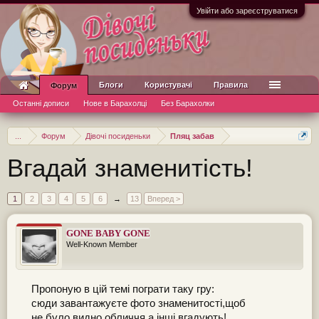
Увійти або зареєструватися
Блоги
Користувачі
Правила
Форум
Останні дописи
Нове в Барахолці
Без Барахолки
...
Форум
Дівочі посиденьки
Пляц забав
Вгадай знаменитість!
1
2
3
4
5
6
→
13
Вперед >
GONE BABY GONE
Well-Known Member
Пропоную в цій темі пограти таку гру:
сюди завантажуєте фото знаменитості,щоб
не було видно обличчя,а інші вгадують!