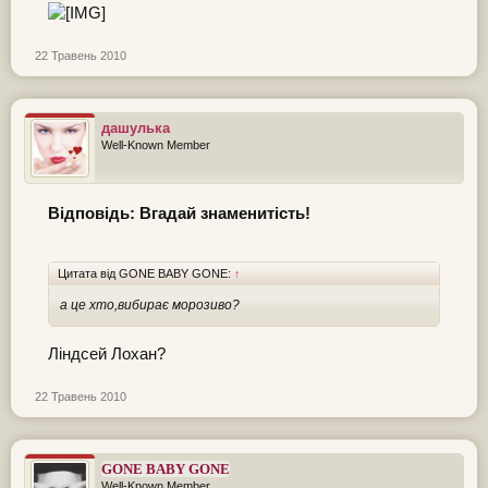
22 Травень 2010
дашулька
Well-Known Member
Відповідь: Вгадай знаменитість!
Цитата від GONE BABY GONE:
↑
а це хто,вибирає морозиво?
Ліндсей Лохан?
22 Травень 2010
GONE BABY GONE
Well-Known Member