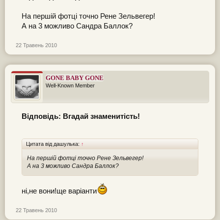
На першій фотці точно Рене Зельвегер!
А на 3 можливо Сандра Баллок?
22 Травень 2010
GONE BABY GONE
Well-Known Member
Відповідь: Вгадай знаменитість!
Цитата від дашулька:
↑
На першій фотці точно Рене Зельвегер!
А на 3 можливо Сандра Баллок?
ні,не вони!ще варіанти
22 Травень 2010