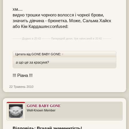
хм....
видно трошки чорного волосся і чорної брови,
значить дівчина - брюнетка. Може, Сальма Хайєк
або Кім Кардашян:confused:
---------- Додано в 20:43 ---------- Попередній допис був написаний в 20:42 ----------
Цитата від GONE BABY GONE:
↑
а що це за красуня?
!!! Ріана !!!
22 Травень 2010
GONE BABY GONE
Well-Known Member
Відповідь: Вгадай знаменитість!