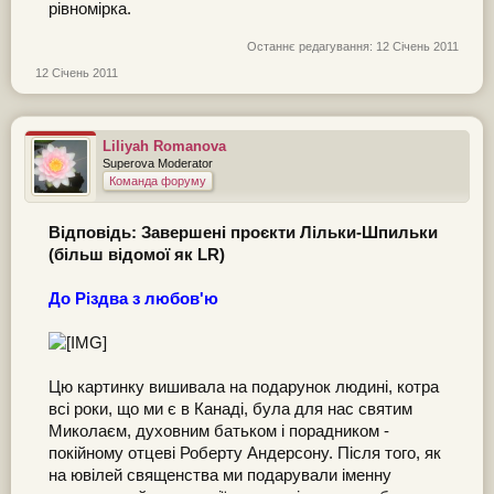
рівномірка.
Останнє редагування:
12 Січень 2011
12 Січень 2011
Liliyah Romanova
Superova Moderator
Команда форуму
Відповідь: Завершені проєкти Лільки-Шпильки
(більш відомої як LR)
До Різдва з любов'ю
Цю картинку вишивала на подарунок людині, котра
всі роки, що ми є в Канаді, була для нас святим
Миколаєм, духовним батьком і порадником -
покійному отцеві Роберту Андерсону. Після того, як
на ювілей священства ми подарували іменну