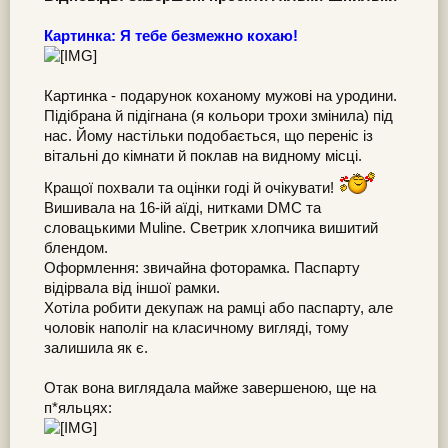
Картинка: Я тебе безмежно кохаю!
Картинка - подарунок коханому мужові на уродини.
Підібрана й підігнана (я кольори трохи змінила) під
нас. Йому настільки подобається, що переніс із
вітальні до кімнати й поклав на видному місці.
Кращої похвали та оцінки годі й очікувати!
Вишивала на 16-ій аїді, нитками DMC та
словацькими Muline. Светрик хлопчика вишитий
блендом.
Оформлення: звичайна фоторамка. Паспарту
відірвала від іншої рамки.
Хотіла робити декупаж на рамці або паспарту, але
чоловік наполіг на класичному вигляді, тому
залишила як є.
Отак вона виглядала майже завершеною, ще на
п*яльцях: