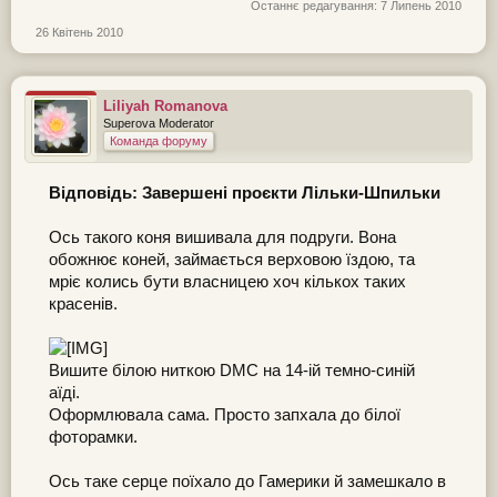
Останнє редагування:
7 Липень 2010
26 Квітень 2010
Liliyah Romanova
Superova Moderator
Команда форуму
Відповідь: Завершені проєкти Лільки-Шпильки
Ось такого коня вишивала для подруги. Вона
обожнює коней, займається верховою їздою, та
мріє колись бути власницею хоч кількох таких
красенів.
Вишите білою ниткою DMC на 14-ій темно-синій
аїді.
Оформлювала сама. Просто запхала до білої
фоторамки.
Ось таке серце поїхало до Гамерики й замешкало в