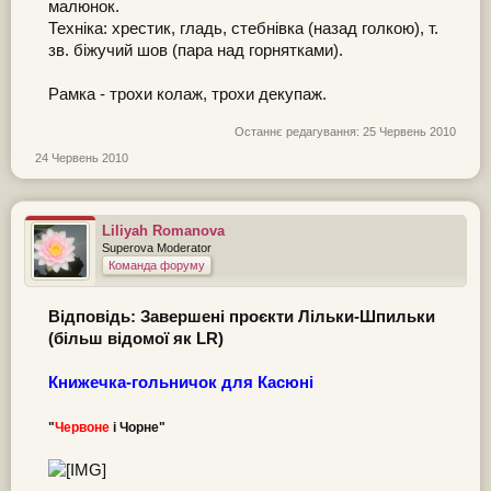
малюнок.
Техніка: хрестик, гладь, стебнівка (назад голкою), т.
зв. біжучий шов (пара над горнятками).
Рамка - трохи колаж, трохи декупаж.
Останнє редагування:
25 Червень 2010
24 Червень 2010
Liliyah Romanova
Superova Moderator
Команда форуму
Відповідь: Завершені проєкти Лільки-Шпильки
(більш відомої як LR)
Книжечка-гольничок для Касюні
"
Червоне
і Чорне"