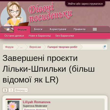
Увійти або зареєструватися
Блоги
Користувачі
Правила
Форум
Останні дописи
Нове в Барахолці
Без Барахолки
Форум
...
Вернісаж
Галереї творчих робіт
Завершені проєкти
Лільки-Шпильки (більш
відомої як LR)
1
2
Вперед >
Liliyah Romanova
Superova Moderator
Команда форуму