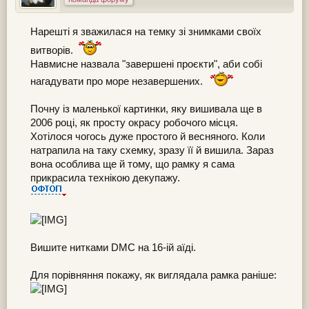
Нарешті я зважилася на темку зі знимками своїх
витворів.
Навмисне назвала "завершені проєкти", аби собі
нагадувати про море незавершених.
Почну із маленької картинки, яку вишивала ще в
2006 році, як просту окрасу робочого місця.
Хотілося чогось дуже простого й весняного. Коли
натрапила на таку схемку, зразу її й вишила. Зараз
вона особлива ще й тому, що рамку я сама
прикрасила технікою декупажу.
Вишите нитками DMC на 16-ій аїді.
Для порівняння покажу, як виглядала рамка раніше: