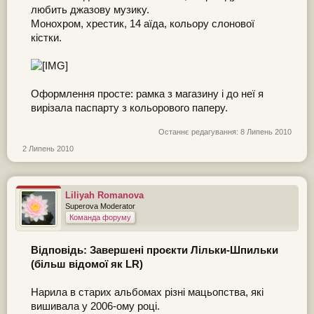
любить джазову музику.
Монохром, хрестик, 14 аїда, кольору слонової
кістки.
Оформлення просте: рамка з магазину і до неї я
вирізала паспарту з кольорового паперу.
Останнє редагування:
8 Липень 2010
2 Липень 2010
Liliyah Romanova
Superova Moderator
Команда форуму
Відповідь: Завершені проєкти Лільки-Шпильки
(більш відомої як LR)
Нарила в старих альбомах різні мацьопства, які
вишивала у 2006-ому році.