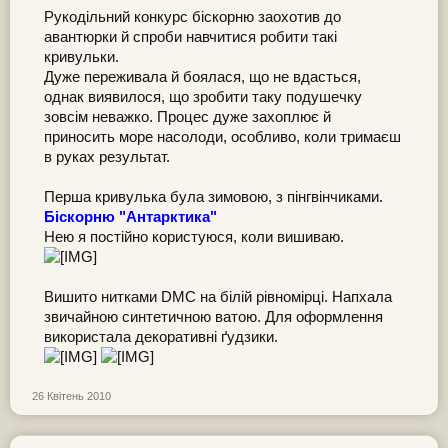
Рукодільний конкурс біскорню заохотив до
авантюрки й спроби навчитися робити такі
кривульки.
Дуже переживала й боялася, що не вдасться,
однак виявилося, що зробити таку подушечку
зовсім неважко. Процес дуже захоплює й
приносить море насолоди, особливо, коли тримаєш
в руках результат.
Перша кривулька була зимовою, з пінгвінчиками.
Біскорню "Антарктика"
Нею я постійно користуюся, коли вишиваю.
Вишито нитками DMC на білій рівномірці. Напхала
звичайною синтетичною ватою. Для оформлення
використала декоративні ґудзики.
26 Квітень 2010