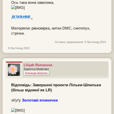
Ось така вона завелика.
Матеріяли: рівномірка, нитки DMC, синтепух,
стрічки.
Останнє редагування:
9 Листопад 2010
8 Листопад 2010
Liliyah Romanova
Superova Moderator
Команда форуму
Відповідь: Завершені проєкти Лільки-Шпильки
(більш відомої як LR)
зіґуґу
Золотаві ялиночки