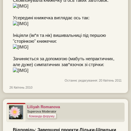
Скомпонувала книжечку із ось таких заготовок:
Усередині книжечка виглядає ось так:
Ініціяли (ім*я та нік) вишивальниці під першою
"сторінкою" книжечки:
Зачиняється за допомогою (мабуть непрактичних,
але дуже) симпатичних зав*язочок зі стрічки:
Останнє редагування:
20 Квітень 2011
26 Квітень 2010
Liliyah Romanova
Superova Moderator
Команда форуму
Відповідь: Завершені проєкти Лільки-Шпильки