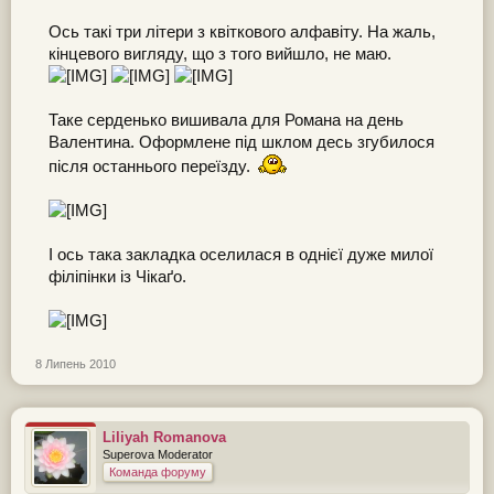
Ось такі три літери з квіткового алфавіту. На жаль,
кінцевого вигляду, що з того вийшло, не маю.
Таке серденько вишивала для Романа на день
Валентина. Оформлене під шклом десь згубилося
після останнього переїзду.
І ось така закладка оселилася в однієї дуже милої
філіпінки із Чікаґо.
8 Липень 2010
Liliyah Romanova
Superova Moderator
Команда форуму