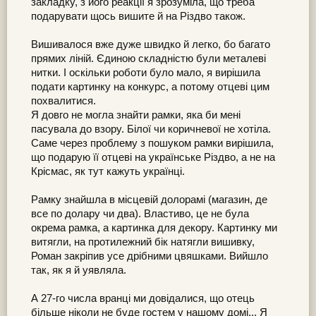
закладку, з його реакції я зрозуміла, що треба
подарувати щось вишите й на Різдво також.
Вишивалося вже дуже швидко й легко, бо багато
прямих ліній. Єдиною складністю були металеві
нитки. І оскільки роботи було мало, я вирішила
подати картинку на конкурс, а потому отцеві цим
похвалитися.
Я довго не могла знайти рамки, яка би мені
пасувала до взору. Білої чи коричневої не хотіла.
Саме через проблему з пошуком рамки вирішила,
що подарую її отцеві на українське Різдво, а не на
Крісмас, як тут кажуть українці.
Рамку знайшла в місцевій долорамі (магазин, де
все по долару чи два). Властиво, це не була
окрема рамка, а картинка для декору. Картинку ми
витягли, на протилежний бік натягли вишивку,
Роман закріпив усе дрібними цвяшками. Вийшло
так, як я й уявляла.
А 27-го числа вранці ми довідалися, що отець
більше ніколи не буде гостем у нашому домі... Я