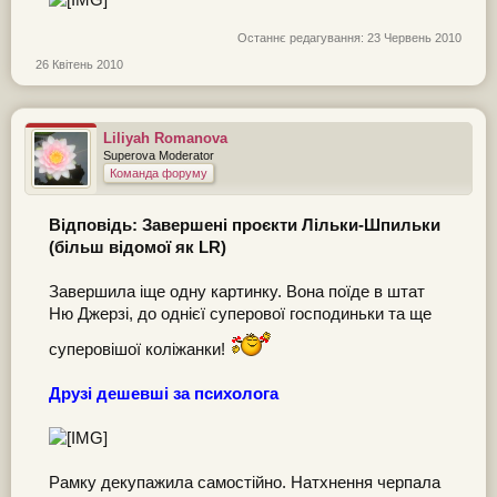
Останнє редагування:
23 Червень 2010
26 Квітень 2010
Liliyah Romanova
Superova Moderator
Команда форуму
Відповідь: Завершені проєкти Лільки-Шпильки
(більш відомої як LR)
Завершила іще одну картинку. Вона поїде в штат
Ню Джерзі, до однієї суперової господиньки та ще
суперовішої коліжанки!
Друзі дешевші за психолога
Рамку декупажила самостійно. Натхнення черпала