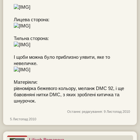
Лицева сторона:
Тильна сторона:
І щоби можна було приблизно уявити, яке то
невеличке.
Матеріяли:
рівномірка бежевого кольору, меланж DMC 92, і ще
бавовняні нитки DMC, з яких зроблені китичка та
шнурочок.
Останнє редагування:
9 Листопад 2010
5 Листопад 2010
Liliyah Romanova