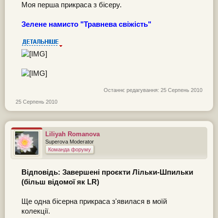
Моя перша прикраса з бісеру.
Зелене намисто "Травнева свіжість"
Останнє редагування:
25 Серпень 2010
25 Серпень 2010
Liliyah Romanova
Superova Moderator
Команда форуму
Відповідь: Завершені проєкти Лільки-Шпильки
(більш відомої як LR)
Ще одна бісерна прикраса з'явилася в моїй
колекції.