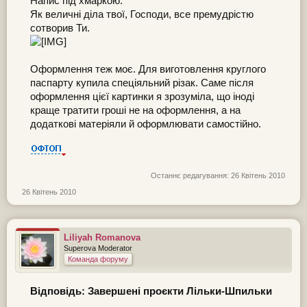
Напис під хмаркою:
Як величні діла твої, Господи, все премудрістю
сотворив Ти.
Оформлення теж моє. Для виготовлення круглого
паспарту купила спеціяльний різак. Саме після
оформлення цієї картинки я зрозуміла, що іноді
краще тратити гроші не на оформлення, а на
додаткові матеріяли й оформлювати самостійно.
Останнє редагування:
26 Квітень 2010
26 Квітень 2010
Liliyah Romanova
Superova Moderator
Команда форуму
Відповідь: Завершені проєкти Лільки-Шпильки