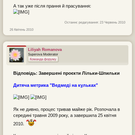
А так уже після прання й прасування:
Останнє редагування:
23 Червень 2010
26 Квітень 2010
Liliyah Romanova
Superova Moderator
Команда форуму
Відповідь: Завершені проєкти Лільки-Шпильки
Дитяча метрика "Ведмеді на к
у
льках"
Як не дивно, процес тривав майже рік. Розпочала в
середині травня 2009 року, а завершила 25 квітня
2010.