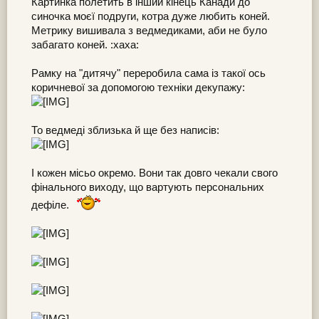
Картинка полетить в інший кінець Канади до
синочка моєї подруги, котра дуже любить коней.
Метрику вишивала з ведмедиками, аби не було
забагато коней. :xaxa:
Рамку на "дитячу" переробила сама із такої ось
коричневої за допомогою техніки декупажу:
То ведмеді зблизька й ще без написів:
І кожен місьо окремо. Вони так довго чекали свого
фінального виходу, що вартують персональних
дефіле.