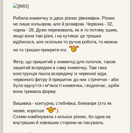
Робила книжечку із двох різних рівномірок. Різних
не лише кольором, але й розміром. Червона - 32,
чорна - 28. Дуже переживала, як я то потому зшию,
якщо вони такі різні, і на кутиках це трошки
відбилося, але оскільки то ручна робота, то можна
на то трошки прикрити очі.
Фетр, що пришитий у книжечці для голочок, також
зашитий всередині в саму книжечку. Там така
конструкція пішла всередину із червоної аїди,
червоного фетру й пришитих до них стрічечок - аби
було відчуття і м*якості книжечки, і водночас, щоби
вона тримала форму.
Вишивка - контурна, стебнівка, блекворк (хто як
назве, коротше
).
Схеми комбінувала з кількох різних, бо одна на
внутрішню й зовнішню сторони не пасувала.