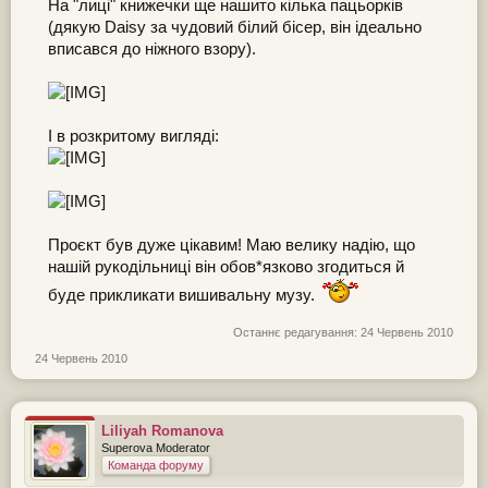
На "лиці" книжечки ще нашито кілька пацьорків
(дякую Daisy за чудовий білий бісер, він ідеально
вписався до ніжного взору).
І в розкритому вигляді:
Проєкт був дуже цікавим! Маю велику надію, що
нашій рукодільниці він обов*язково згодиться й
буде прикликати вишивальну музу.
Останнє редагування:
24 Червень 2010
24 Червень 2010
Liliyah Romanova
Superova Moderator
Команда форуму