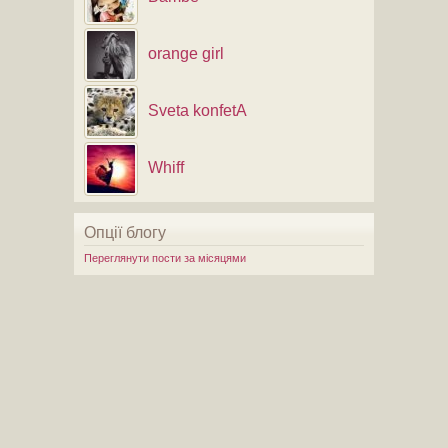
orange girl
Sveta konfetA
Whiff
Опції блогу
Переглянути пости за місяцями