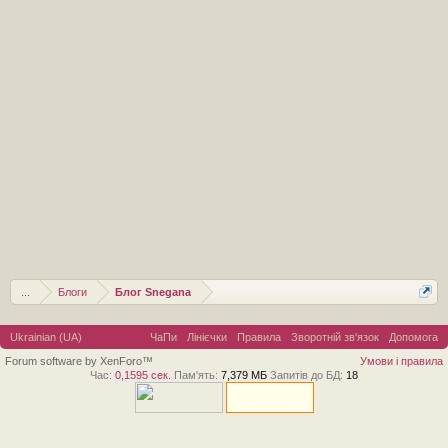
...
Блоги
Блог Snegana
Ukrainian (UA)
ЧаПи
Лінієчки
Правила
Зворотній зв'язок
Допомога
Forum software by XenForo™
Умови і правила
Час:
0,1595 сек.
Пам'ять:
7,379 МБ
Запитів до БД:
18