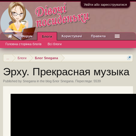
Увійти або зареєструватися
Форум
Користувачі
Правила
Блоги
Головна сторінка блогів
Всі блоги
...
Блоги
Блог Snegana
Эрху. Прекрасная музыка
Published by
Snegana
in the blog
Блог Snegana
. Перегляди: 5539