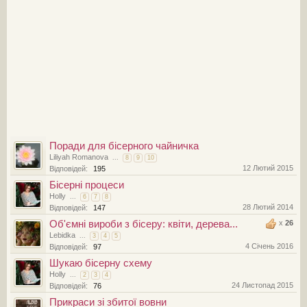
Поради для бісерного чайничка
Liliyah Romanova
...
8
9
10
12 Лютий 2015
Відповідей:
195
Бісерні процеси
Holly
...
6
7
8
28 Лютий 2014
Відповідей:
147
Об'ємні вироби з бісеру: квіти, дерева...
x
26
Lebidka
...
3
4
5
4 Січень 2016
Відповідей:
97
Шукаю бісерну схему
Holly
...
2
3
4
24 Листопад 2015
Відповідей:
76
Прикраси зі збитої вовни