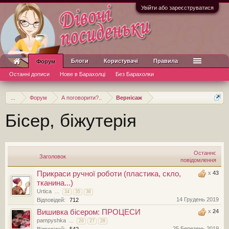
Увійти або зареєструватися
Блоги
Користувачі
Правила
Форум
Останні дописи
Нове в Барахолці
Без Барахолки
...
Форум
А поговорити?..
Вернісаж
Бісер, біжутерія
Останнє
Заголовок
повідомлення
Прикраси ручної роботи (пластика, скло,
x
43
тканина...)
Urtica
...
34
35
36
14 Грудень 2019
Відповідей:
712
Вишивка бісером: ПРОЦЕСИ
x
24
pampyshka
...
26
27
28
25 Березень 2019