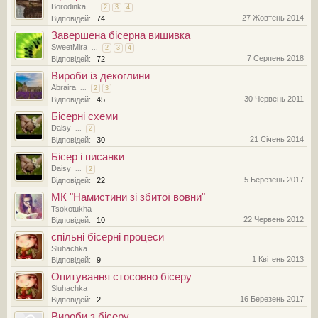
Borodinka
...
2
3
4
27 Жовтень 2014
Відповідей:
74
Завершена бісерна вишивка
SweetMira
...
2
3
4
7 Серпень 2018
Відповідей:
72
Вироби із декоглини
Abraira
...
2
3
30 Червень 2011
Відповідей:
45
Бісерні схеми
Daisy
...
2
21 Січень 2014
Відповідей:
30
Бісер і писанки
Daisy
...
2
5 Березень 2017
Відповідей:
22
МК "Намистини зі збитої вовни"
Tsokotukha
22 Червень 2012
Відповідей:
10
спільні бісерні процеси
Sluhachka
1 Квітень 2013
Відповідей:
9
Опитування стосовно бісеру
Sluhachka
16 Березень 2017
Відповідей:
2
Вироби з бісеру