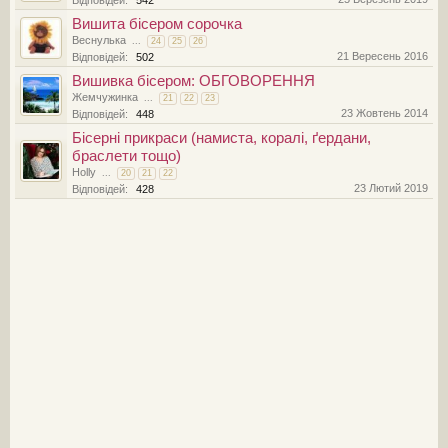
Відповідей:
542
Вишита бісером сорочка
Веснулька
...
24
25
26
21 Вересень 2016
Відповідей:
502
Вишивка бісером: ОБГОВОРЕННЯ
Жемчужинка
...
21
22
23
23 Жовтень 2014
Відповідей:
448
Бісерні прикраси (намиста, коралі, ґердани,
браслети тощо)
Holly
...
20
21
22
23 Лютий 2019
Відповідей:
428