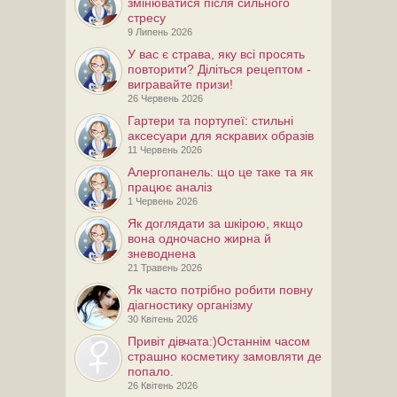
змінюватися після сильного
стресу
9 Липень 2026
У вас є страва, яку всі просять
повторити? Діліться рецептом -
вигравайте призи!
26 Червень 2026
Гартери та портупеї: стильні
аксесуари для яскравих образів
11 Червень 2026
Алергопанель: що це таке та як
працює аналіз
1 Червень 2026
Як доглядати за шкірою, якщо
вона одночасно жирна й
зневоднена
21 Травень 2026
Як часто потрібно робити повну
діагностику організму
30 Квітень 2026
Привiт дiвчата:)Останнім часом
страшно косметику замовляти де
попало.
26 Квітень 2026