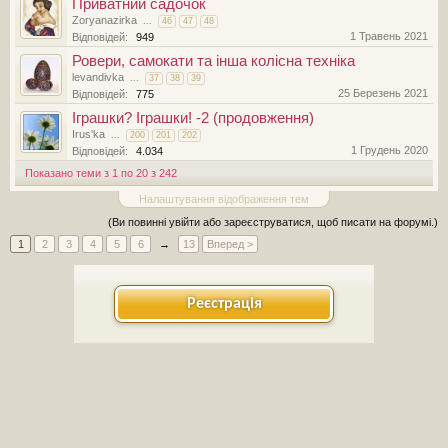
Приватний садочок
Zoryanazirka
...
46
47
48
1 Травень 2021
Відповідей:
949
Ровери, самокати та інша колісна техніка
levandivka
...
37
38
39
25 Березень 2021
Відповідей:
775
Іграшки? Іграшки! -2 (продовження)
Irus'ka
...
200
201
202
1 Грудень 2020
Відповідей:
4.034
Показано теми з 1 по 20 з 242
Налаштування відображення тем
(Ви повинні увійти або зареєструватися, щоб писати на форумі.)
1
2
3
4
5
6
→
13
Вперед >
Реєстрація