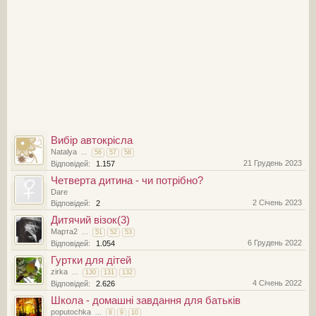
Вибір автокрісла
Natalya
...
56
57
58
21 Грудень 2023
Відповідей:
1.157
Четверта дитина - чи потрібно?
Dare
2 Січень 2023
Відповідей:
2
Дитячий візок(3)
Марта2
...
51
52
53
6 Грудень 2022
Відповідей:
1.054
Гуртки для дітей
zirka
...
130
131
132
4 Січень 2022
Відповідей:
2.626
Школа - домашні завдання для батьків
poputochka
...
8
9
10