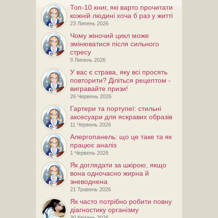
Топ-10 книг, які варто прочитати
кожній людині хоча б раз у житті
23 Липень 2026
Чому жіночий цикл може
змінюватися після сильного
стресу
9 Липень 2026
У вас є страва, яку всі просять
повторити? Діліться рецептом -
вигравайте призи!
26 Червень 2026
Гартери та портупеї: стильні
аксесуари для яскравих образів
11 Червень 2026
Алергопанель: що це таке та як
працює аналіз
1 Червень 2026
Як доглядати за шкірою, якщо
вона одночасно жирна й
зневоднена
21 Травень 2026
Як часто потрібно робити повну
діагностику організму
30 Квітень 2026