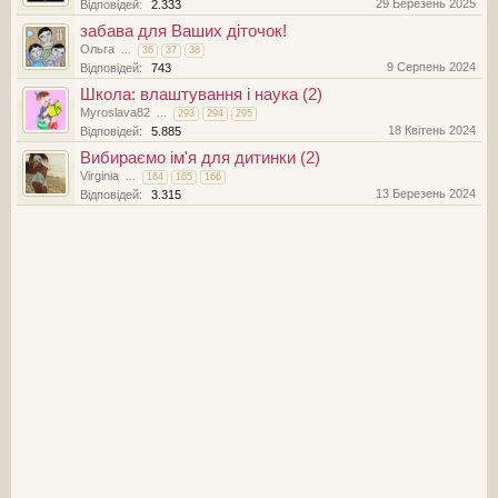
29 Березень 2025
Відповідей:
2.333
забава для Ваших діточок!
Ольга
...
36
37
38
9 Серпень 2024
Відповідей:
743
Школа: влаштування і наука (2)
Myroslava82
...
293
294
295
18 Квітень 2024
Відповідей:
5.885
Вибираємо ім'я для дитинки (2)
Virginia
...
164
165
166
13 Березень 2024
Відповідей:
3.315