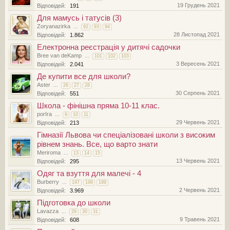
19 Грудень 2021
Відповідей:
191
Для мамусь і татусів (3)
Zoryanazirka
...
92
93
94
28 Листопад 2021
Відповідей:
1.862
Електронна реєстрація у дитячі садочки
Bree van deKamp
...
101
102
103
3 Вересень 2021
Відповідей:
2.041
Де купити все для школи?
Aster
...
26
27
28
30 Серпень 2021
Відповідей:
551
Школа - фінішна пряма 10-11 клас.
porIra
...
9
10
11
29 Червень 2021
Відповідей:
213
Гімназії Львова чи спеціалізовані школи з високим
рівнем знань. Все, що варто знати
Meriroma
...
13
14
15
13 Червень 2021
Відповідей:
295
Одяг та взуття для малечі - 4
Burberry
...
197
198
199
2 Червень 2021
Відповідей:
3.969
Підготовка до школи
Lavazza
...
29
30
31
9 Травень 2021
Відповідей:
608