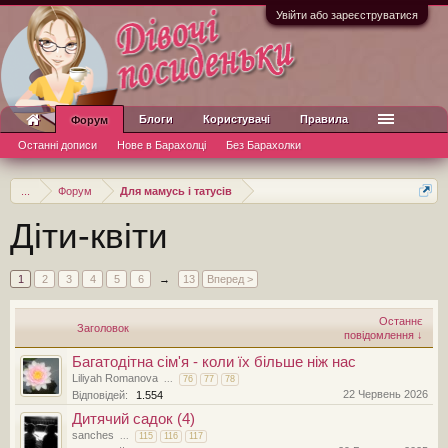
Увійти або зареєструватися
Блоги
Користувачі
Правила
Форум
Останні дописи
Нове в Барахолці
Без Барахолки
...
Форум
Для мамусь і татусів
Діти-квіти
1
2
3
4
5
6
→
13
Вперед >
Останнє
Заголовок
повідомлення ↓
Багатодітна сім'я - коли їх більше ніж нас
Liliyah Romanova
...
76
77
78
22 Червень 2026
Відповідей:
1.554
Дитячий садок (4)
sanches
...
115
116
117