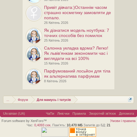
Привiт дiвчата:)Останнім часом
страшно косметику замовляти де
попало.
26 Квітень 2026
Як дізнатися модель ноутбука: 7
точних способів без помилок
25 Квітень 2026
Салонна укладка вдома? Легко!
Як львів’янкам зекономити час і
виглядати на всі 100%
15 Квітень 2026
Парфумований лосьйон для тіла
як альтернатива парфумам
8 Квітень 2026
...
Форум
Для мамусь і татусів
Ukrainian (UA)
ЧаПи
Лінієчки
Правила
Зворотній зв'язок
Допомога
Forum software by XenForo™
Умови і правила
Час:
0,4093 сек.
Пам'ять:
10,470 МБ
Запитів до БД:
21