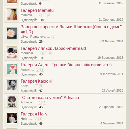
11 Жовтень 2012
Відповідей:
64
Галерея Mamatu
mamatu
...
4
5
6
11 Серпень 2012
Відповідей:
110
Завершені проєкти Лільки-Шпильки (більш відомої
як LR)
Liliyah Romanova
...
2
23 Липень 2014
Відповідей:
26
Галерея ляльок Лариси-mermaid
mermaid
...
4
5
6
19 Березень 2013
Відповідей:
102
Галерея Аделі. Трошки більше, ніж вишивка :)
Аделя
...
2
3
9 Жовтень 2011
Відповідей:
45
Галерея Касюні
Kasia
...
2
3
27 Лютий 2013
Відповідей:
47
"Світ довкола у мені" Adriasia
Adriasia
...
2
3
29 Травень 2013
Відповідей:
45
Галерея Holly
Holly
...
2
3
4 Червень 2014
Відповідей:
46