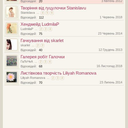
3 Квітень 2012
Відповідей:
20
Творіння від гуцулочки Stanislavu
Stanislava
...
4
5
6
1 Червень 2018
Відповідей:
112
Хендмейд LudmilaP
LudmilaP
...
2
3
4
23 Червень 2014
Відповідей:
75
Гачкування від skarlet
skarlet
...
2
3
12 Грудень 2013
Відповідей:
40
Галерея робіт Галочки
ГаЛоЧкА
...
2
3
4
16 Листопад 2018
Відповідей:
68
Листівкова творчість Liliyah Romanova
Liliyah Romanova
...
2
3
4
23 Липень 2014
Відповідей:
70