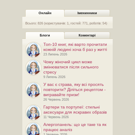
Онлайн
Іменинники
Всього: 826 (користувачів: 1, гостей: 771, роботів: 54)
Блоги
Коментарі
Топ-10 книг, які варто прочитати
кожній людині хоча б раз у житті
23 Липень 2026
Чому жіночий цикл може
змінюватися після сильного
стресу
9 Липень 2026
У вас є страва, яку всі просять
повторити? Діліться рецептом -
вигравайте призи!
26 Червень 2026
Гартери та портупеї: стильні
аксесуари для яскравих образів
11 Червень 2026
Алергопанель: що це таке та як
працює аналіз
1 Червень 2026