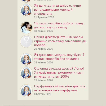
Як доглядати за шкірою, якщо
вона одночасно жирна й
зневоднена
21 Травень 2026
Як часто потрібно робити повну
діагностику організму
30 Квітень 2026
Привiт дiвчата:)Останнім часом
страшно косметику замовляти де
попало.
26 Квітень 2026
Як дізнатися модель ноутбука: 7
точних способів без помилок
25 Квітень 2026
Салонна укладка вдома? Легко!
Як львів’янкам зекономити час і
виглядати на всі 100%
15 Квітень 2026
Парфумований лосьйон для тіла
як альтернатива парфумам
8 Квітень 2026