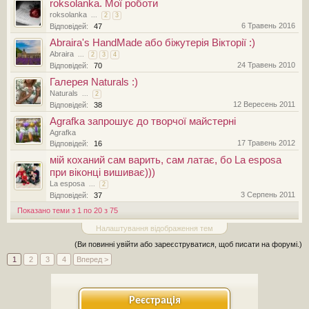
roksolanka. Мої роботи
roksolanka
...
2
3
6 Травень 2016
Відповідей:
47
Abraira's HandMade або біжутерія Вікторії :)
Abraira
...
2
3
4
24 Травень 2010
Відповідей:
70
Галерея Naturals :)
Naturals
...
2
12 Вересень 2011
Відповідей:
38
Agrafka запрошує до творчої майстерні
Agrafka
17 Травень 2012
Відповідей:
16
мій коханий сам варить, сам латає, бо La esposa
при віконці вишиває)))
La esposa
...
2
3 Серпень 2011
Відповідей:
37
Показано теми з 1 по 20 з 75
Налаштування відображення тем
(Ви повинні увійти або зареєструватися, щоб писати на форумі.)
1
2
3
4
Вперед >
Реєстрація