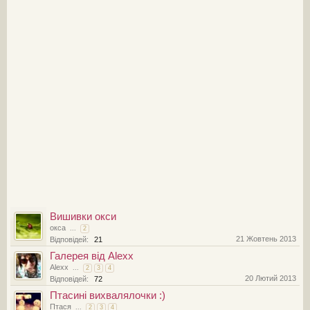
Вишивки окси
окса
...
2
21 Жовтень 2013
Відповідей:
21
Галерея від Alexx
Alexx
...
2
3
4
20 Лютий 2013
Відповідей:
72
Птасині вихвалялочки :)
Птася
...
2
3
4