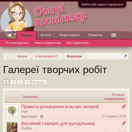
Увійти або зареєструватися
Блоги
Користувачі
Правила
Форум
Останні дописи
Нове в Барахолці
Без Барахолки
...
Форум
А поговорити?..
Вернісаж
Галереї творчих робіт
1
2
3
4
Вперед >
Останнє
Заголовок
повідомлення
Правила розміщення власних галерей
Ума
...
2
11 Грудень 2019
Відповідей:
31
Весняний сюрприз для рукодільниці
Nadijka
...
2