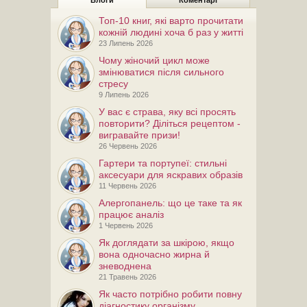
Блоги
Коментарі
Топ-10 книг, які варто прочитати
кожній людині хоча б раз у житті
23 Липень 2026
Чому жіночий цикл може
змінюватися після сильного
стресу
9 Липень 2026
У вас є страва, яку всі просять
повторити? Діліться рецептом -
вигравайте призи!
26 Червень 2026
Гартери та портупеї: стильні
аксесуари для яскравих образів
11 Червень 2026
Алергопанель: що це таке та як
працює аналіз
1 Червень 2026
Як доглядати за шкірою, якщо
вона одночасно жирна й
зневоднена
21 Травень 2026
Як часто потрібно робити повну
діагностику організму