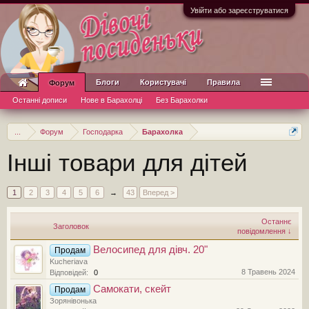
Увійти або зареєструватися
Блоги
Користувачі
Правила
Форум
Останні дописи
Нове в Барахолці
Без Барахолки
...
Форум
Господарка
Барахолка
Інші товари для дітей
1
2
3
4
5
6
→
43
Вперед >
Останнє
Заголовок
повідомлення ↓
Велосипед для дівч. 20"
Продам
Kucheriava
8 Травень 2024
Відповідей:
0
Самокати, скейт
Продам
Зорянівонька