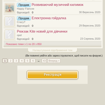
Розвиваючий музичний килимок
Продам
Happy Fiancee
30 Вересень 2020
Відповідей:
0
Електронна гойдалка
Продам
CrazyT
29 Вересень 2020
Відповідей:
0
Рюкзак Kite новий для дівчинки
opel
23 Серпень 2020
Відповідей:
0
Показано теми з 1 по 20 з 850
Налаштування відображення тем
(Ви повинні увійти або зареєструватися, щоб писати на форумі.)
1
2
3
4
5
6
→
43
Вперед >
Реєстрація