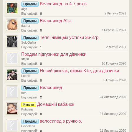
Велосипед на 4-7 років
Продам
algo
9 Квітень 2021
Відповідей:
0
Велосипед Аїст
Продам
dasha
7 Березень 2021
Відповідей:
0
Теплі німецькі устілки 36-37р.
Продам
SoloGalka
2 Лютий 2021
Відповідей:
1
Продам підгузники для дівчинки
stejsi
16 Грудень 2020
Відповідей:
0
Новий рюкзак, фірма Kite, для дівчинки
Продам
Luchik
5 Грудень 2020
Відповідей:
0
Велосипед
Продам
nok
24 Листопад 2020
Відповідей:
2
Домашній кабачок
Куплю
Kshusia
24 Листопад 2020
Відповідей:
0
велосипед з ручкою,
Продам
Gobelena
11 Листопад 2020
Відповідей:
0