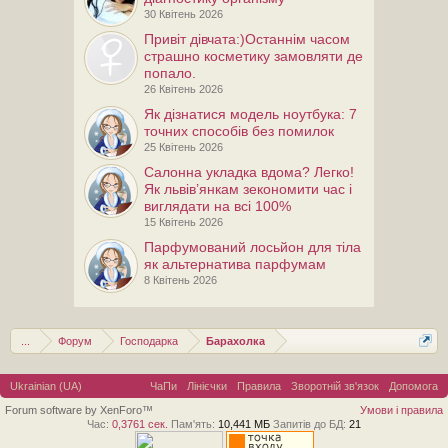
30 Квітень 2026
Привiт дiвчата:)Останнім часом
страшно косметику замовляти де
попало.
26 Квітень 2026
Як дізнатися модель ноутбука: 7
точних способів без помилок
25 Квітень 2026
Салонна укладка вдома? Легко!
Як львів’янкам зекономити час і
виглядати на всі 100%
15 Квітень 2026
Парфумований лосьйон для тіла
як альтернатива парфумам
8 Квітень 2026
...
Форум
Господарка
Барахолка
Ukrainian (UA)
ЧаПи
Лінієчки
Правила
Зворотній зв'язок
Допомога
Forum software by XenForo™
Умови і правила
Час:
0,3761 сек.
Пам'ять:
10,441 МБ
Запитів до БД:
21