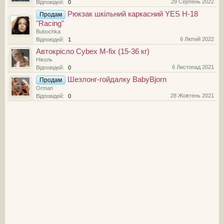
29 Серпень 2022
Відповідей:
0
Рюкзак шкільний каркасний YES H-18
Продам
"Racing"
Bubochka
6 Лютий 2022
Відповідей:
1
Автокрісло Cybex M-fix (15-36 кг)
Ніколь
6 Листопад 2021
Відповідей:
0
Шезлонг-гойдалку BabyBjorn
Продам
Orman
28 Жовтень 2021
Відповідей:
0