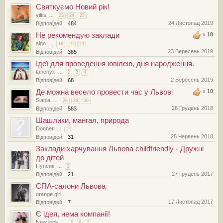
Святкуємо Новий рік!
viltis
...
23
24
25
24 Листопад 2019
Відповідей:
484
Не рекомендую заклади
x
18
algo
...
18
19
20
23 Вересень 2019
Відповідей:
385
Ідеї для проведення ювілею, дня народження.
tanchyk
...
2
3
4
2 Вересень 2019
Відповідей:
68
Де можна весело провести час у Львові
x
10
Siania
...
28
29
30
28 Грудень 2018
Відповідей:
583
Шашлики, мангал, природа
Donner
...
2
25 Червень 2018
Відповідей:
31
Заклади харчування Львова childfriendly - Дружні
до дітей
Пупсик
...
2
27 Грудень 2017
Відповідей:
21
СПА-салони Львова
orange girl
17 Листопад 2017
Відповідей:
7
Є ідея, нема компанії!
New look
...
5
6
7