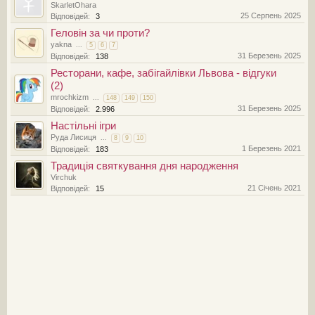
SkarletOhara
25 Серпень 2025
Відповідей:
3
Геловін за чи проти?
yakna
...
5
6
7
31 Березень 2025
Відповідей:
138
Ресторани, кафе, забігайлівки Львова - відгуки
(2)
mrochkizm
...
148
149
150
31 Березень 2025
Відповідей:
2.996
Настільні ігри
Руда Лисиця
...
8
9
10
1 Березень 2021
Відповідей:
183
Традиція святкування дня народження
Virchuk
21 Січень 2021
Відповідей:
15