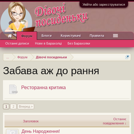
Увійти або зареєструватися
Блоги
Користувачі
Правила
Форум
Останні дописи
Нове в Барахолці
Без Барахолки
...
Форум
Дівочі посиденьки
Забава аж до рання
Ресторанна критика
1
2
Вперед >
Останнє
Заголовок
повідомлення ↓
День Народження!