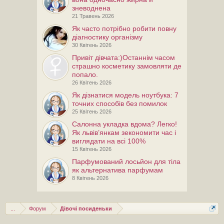
зневоднена
21 Травень 2026
Як часто потрібно робити повну
діагностику організму
30 Квітень 2026
Привiт дiвчата:)Останнім часом
страшно косметику замовляти де
попало.
26 Квітень 2026
Як дізнатися модель ноутбука: 7
точних способів без помилок
25 Квітень 2026
Салонна укладка вдома? Легко!
Як львів’янкам зекономити час і
виглядати на всі 100%
15 Квітень 2026
Парфумований лосьйон для тіла
як альтернатива парфумам
8 Квітень 2026
...
Форум
Дівочі посиденьки