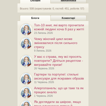
Онлайн
Іменинники
Всього: 508 (користувачів: 0, гостей: 451, роботів: 57)
Блоги
Коментарі
Топ-10 книг, які варто прочитати
кожній людині хоча б раз у житті
23 Липень 2026
Чому жіночий цикл може
змінюватися після сильного
стресу
9 Липень 2026
У вас є страва, яку всі просять
повторити? Діліться рецептом -
вигравайте призи!
26 Червень 2026
Гартери та портупеї: стильні
аксесуари для яскравих образів
11 Червень 2026
Алергопанель: що це таке та як
працює аналіз
1 Червень 2026
Як доглядати за шкірою, якщо
вона одночасно жирна й