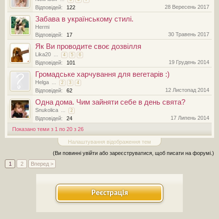
28 Вересень 2017
Відповідей:
122
Забава в українському стилі.
Hermi
30 Травень 2017
Відповідей:
17
Як Ви проводите своє дозвiлля
Lika20
...
4
5
6
19 Грудень 2014
Відповідей:
101
Громадське харчування для вегетарів :)
Нelga
...
2
3
4
12 Листопад 2014
Відповідей:
62
Одна дома. Чим зайняти себе в день свята?
Snukolica
...
2
17 Липень 2014
Відповідей:
24
Показано теми з 1 по 20 з 26
Налаштування відображення тем
(Ви повинні увійти або зареєструватися, щоб писати на форумі.)
1
2
Вперед >
Реєстрація