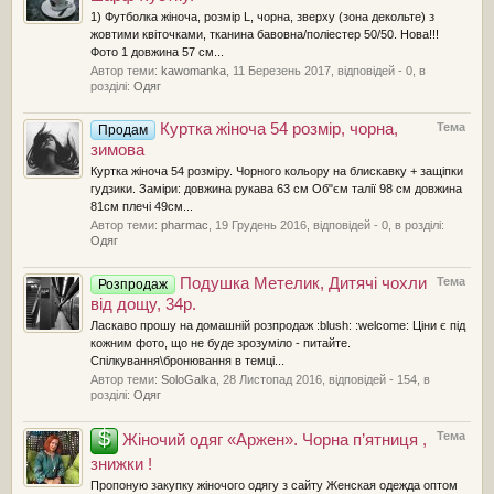
1) Футболка жіноча, розмір L, чорна, зверху (зона декольте) з
жовтими квіточками, тканина бавовна/поліестер 50/50. Нова!!!
Фото 1 довжина 57 см...
Автор теми:
kawomanka
,
11 Березень 2017
, відповідей - 0, в
розділі:
Одяг
Куртка жіноча 54 розмір, чорна,
Тема
Продам
зимова
Куртка жіноча 54 розміру. Чорного кольору на блискавку + защіпки
гудзики. Заміри: довжина рукава 63 см Об"єм талії 98 см довжина
81см плечі 49см...
Автор теми:
pharmac
,
19 Грудень 2016
, відповідей - 0, в розділі:
Одяг
Подушка Метелик, Дитячі чохли
Тема
Розпродаж
від дощу, 34р.
Ласкаво прошу на домашній розпродаж :blush: :welcome: Ціни є під
кожним фото, що не буде зрозуміло - питайте.
Спілкування\бронювання в темці...
Автор теми:
SoloGalka
,
28 Листопад 2016
, відповідей - 154, в
розділі:
Одяг
$
Тема
Жіночий одяг «Аржен». Чорна п’ятниця ,
знижки !
Пропоную закупку жіночого одягу з сайту Женская одежда оптом