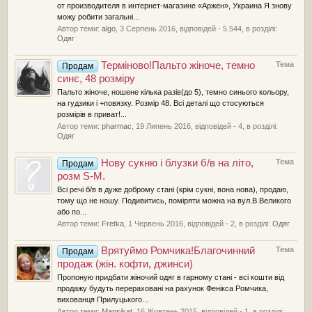
от производителя в интернет-магазине «Аржен», Украина Я знову
можу робити загальні...
Автор теми:
algo
,
3 Серпень 2016
, відповідей - 5.544, в розділі:
Одяг
Терміново!Пальто жіноче, темно
Тема
Продам
синє, 48 розміру
Пальто жіноче, ношене кілька разів(до 5), темно синього кольору,
на гудзики і +повязку. Розмір 48. Всі деталі що стосуються
розмірів в приват!...
Автор теми:
pharmac
,
19 Липень 2016
, відповідей - 4, в розділі:
Одяг
Нову сукню і блузки б/в на літо,
Тема
Продам
розм S-M.
Всі речі б/в в дуже доброму стані (крім сукні, вона нова), продаю,
тому що не ношу. Подивитись, поміряти можна на вул.В.Великого
або по...
Автор теми:
Fretka
,
1 Червень 2016
, відповідей - 2, в розділі:
Одяг
Врятуймо Ромчика!Благочинний
Тема
Продам
продаж (жін. кофти, джинси)
Пропоную придбати жіночий одяг в гарному стані - всі кошти від
продажу будуть перераховані на рахунок Фенікса Ромчика,
вихованця Прилуцького...
Автор теми:
Mansikat
,
16 Жовтень 2015
, відповідей - 1, в розділі: