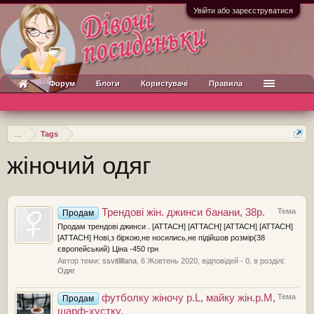
Увійти або зареєструватися
Форум
Блоги
Користувачі
Правила
...
Tags
жіночий одяг
Трендові жін. джинси банани, 38р.
Тема
Продам
Продам трендові джинси . [ATTACH] [ATTACH] [ATTACH] [ATTACH]
[ATTACH] Нові,з біркою,не носились,не підійшов розмір(38
європейський) Ціна -450 грн
Автор теми:
ssvitllllana
,
6 Жовтень 2020
, відповідей - 0, в розділі:
Одяг
футболку жіночу р.L, майку жін.р.М,
Тема
Продам
шарф-хустку.