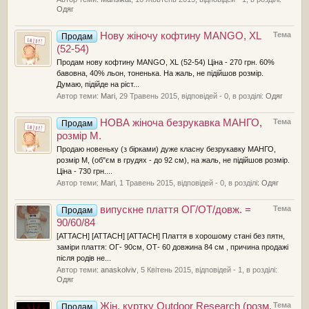
Одяг
Нову жіночу кофтину MANGO, XL
Тема
Продам
(52-54)
Продам нову кофтину MANGO, XL (52-54) Ціна - 270 грн. 60%
бавовна, 40% льон, тоненька. На жаль, не підійшов розмір.
Думаю, підійде на ріст...
Автор теми:
Mari
,
29 Травень 2015
, відповідей - 0, в розділі:
Одяг
НОВА жіноча безрукавка МАНГО,
Тема
Продам
розмір М.
Продаю новеньку (з бірками) дуже класну безрукавку МАНГО,
розмір М, (об"єм в грудях - до 92 см), на жаль, не підійшов розмір.
Ціна - 730 грн....
Автор теми:
Mari
,
1 Травень 2015
, відповідей - 0, в розділі:
Одяг
випускне плаття ОГ/ОТ/довж. =
Тема
Продам
90/60/84
[ATTACH] [ATTACH] [ATTACH] Плаття в хорошому стані без пятн,
заміри плаття: ОГ- 90см, ОТ- 60 довжина 84 см , причина продажі
після родів не...
Автор теми:
anaskolviv
,
5 Квітень 2015
, відповідей - 1, в розділі:
Одяг
Жін. куртку Outdoor Research (розм.
Тема
Продам