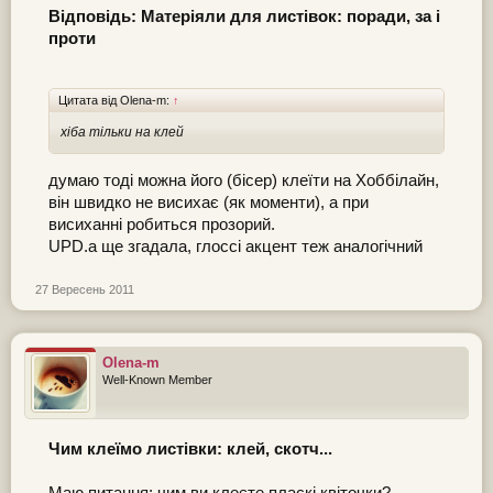
Відповідь: Матеріяли для листівок: поради, за і
проти
Цитата від Olena-m:
↑
хіба тільки на клей
думаю тоді можна його (бісер) клеїти на Хоббілайн,
він швидко не висихає (як моменти), а при
висиханні робиться прозорий.
UPD.а ще згадала, глоссі акцент теж аналогічний
27 Вересень 2011
Olena-m
Well-Known Member
Чим клеїмо листівки: клей, скотч...