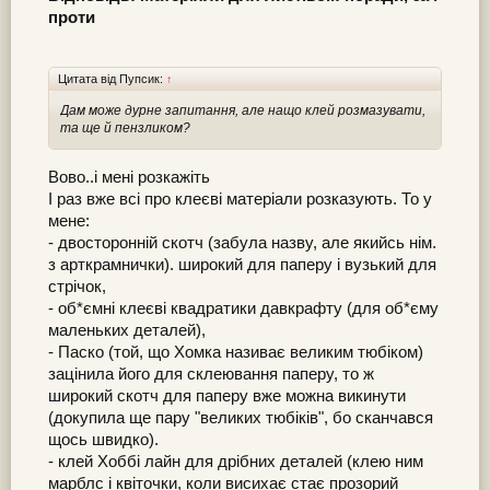
проти
Цитата від Пупсик:
↑
Дам може дурне запитання, але нащо клей розмазувати,
та ще й пензликом?
Вово..і мені розкажіть
І раз вже всі про клеєві матеріали розказують. То у
мене:
- двосторонній скотч (забула назву, але якийсь нім.
з арткрамнички). широкий для паперу і вузький для
стрічок,
- об*ємні клеєві квадратики давкрафту (для об*єму
маленьких деталей),
- Паско (той, що Хомка називає великим тюбіком)
зацінила його для склеювання паперу, то ж
широкий скотч для паперу вже можна викинути
(докупила ще пару "великих тюбіків", бо сканчався
щось швидко).
- клей Хоббі лайн для дрібних деталей (клею ним
марблс і квіточки, коли висихає стає прозорий