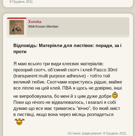
8 Грудень 2011
Xomka
Well-Known Member
Відповідь: Матеріяли для листівок: поради, за і
проти
Я маю всього три види клеєвих матеріалів:
прозорий скотч, об'ємний скотч і клей Pasco 30ml
(transparent multi purpose adhesive) - тобто той
великий тюбик. Скотчами користуюсь рідше, майже
все ліплю на цей клей. ПВА я щось не довіряю, інші
не випробовувала, бо мені й з цим дуже добре
Поки що нічого не відвалювалось, і взагалі я собі
думаю що все має триматись "вічно", бо який зміст
в листівці, якщо вона через місяць розпадеться
Останнє редагування:
8 Грудень 2011