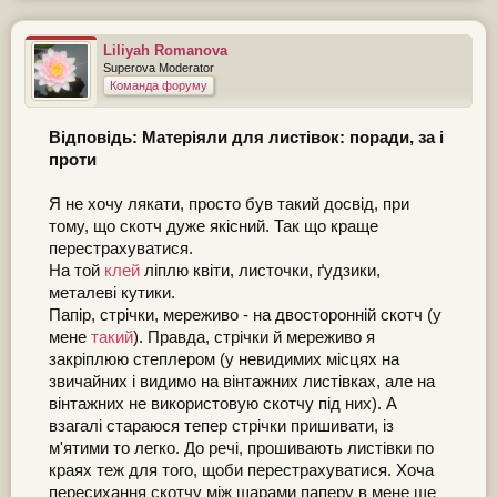
Liliyah Romanova
Superova Moderator
Команда форуму
Відповідь: Матеріяли для листівок: поради, за і
проти
Я не хочу лякати, просто був такий досвід, при
тому, що скотч дуже якісний. Так що краще
перестрахуватися.
На той
клей
ліплю квіти, листочки, ґудзики,
металеві кутики.
Папір, стрічки, мереживо - на двосторонній скотч (у
мене
такий
). Правда, стрічки й мереживо я
закріплюю степлером (у невидимих місцях на
звичайних і видимо на вінтажних листівках, але на
вінтажних не використовую скотчу під них). А
взагалі стараюся тепер стрічки пришивати, із
м'ятими то легко. До речі, прошивають листівки по
краях теж для того, щоби перестрахуватися. Хоча
пересихання скотчу між шарами паперу в мене ще