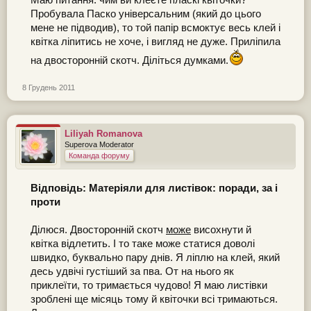
Маю питання: чим ви клеєте пласкі квіточки?
Пробувала Паско універсальним (який до цього
мене не підводив), то той папір всмоктує весь клей і
квітка ліпитись не хоче, і вигляд не дуже. Приліпила
на двосторонній скотч. Діліться думками.
8 Грудень 2011
Liliyah Romanova
Superova Moderator
Команда форуму
Відповідь: Матеріяли для листівок: поради, за і
проти
Ділюся. Двосторонній скотч
може
висохнути й
квітка відлетить. І то таке може статися доволі
швидко, буквально пару днів. Я ліплю на клей, який
десь удвічі густіший за пва. От на нього як
приклеїти, то тримається чудово! Я маю листівки
зроблені ще місяць тому й квіточки всі тримаються.