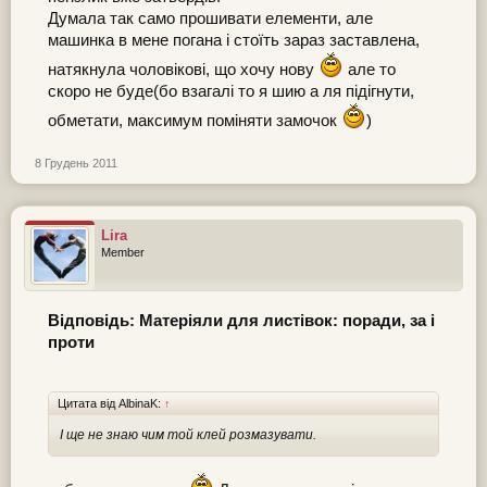
Думала так само прошивати елементи, але
машинка в мене погана і стоїть зараз заставлена,
натякнула чоловікові, що хочу нову
але то
скоро не буде(бо взагалі то я шию а ля підігнути,
обметати, максимум поміняти замочок
)
8 Грудень 2011
Lira
Member
Відповідь: Матеріяли для листівок: поради, за і
проти
Цитата від AlbinaK:
↑
І ще не знаю чим той клей розмазувати.