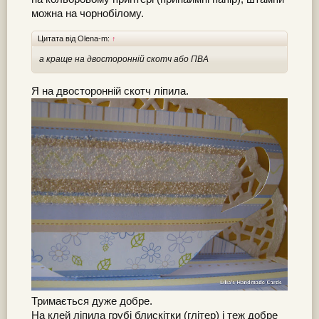
можна на чорнобілому.
Цитата від Olena-m:
↑
а краще на двосторонній скотч або ПВА
Я на двосторонній скотч ліпила.
Тримається дуже добре.
На клей ліпила грубі блискітки (глітер) і теж добре