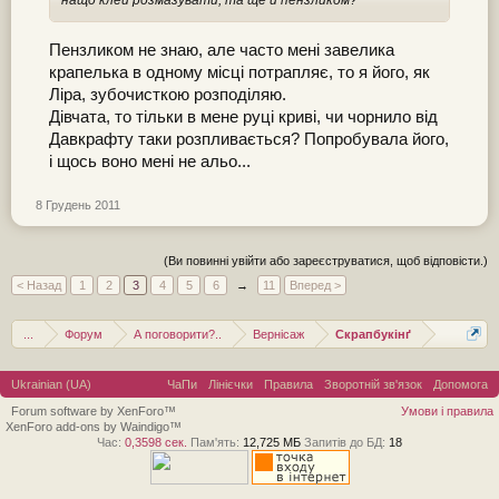
нащо клей розмазувати, та ще й пензликом?
Пензликом не знаю, але часто мені завелика
крапелька в одному місці потрапляє, то я його, як
Ліра, зубочисткою розподіляю.
Дівчата, то тільки в мене руці криві, чи чорнило від
Давкрафту таки розпливається? Попробувала його,
і щось воно мені не альо...
8 Грудень 2011
(Ви повинні увійти або зареєструватися, щоб відповісти.)
< Назад
1
2
3
4
5
6
→
11
Вперед >
...
Форум
А поговорити?..
Вернісаж
Скрапбукінґ
Ukrainian (UA)
ЧаПи
Лінієчки
Правила
Зворотній зв'язок
Допомога
Forum software by XenForo™
Умови і правила
XenForo add-ons by Waindigo™
Час:
0,3598 сек.
Пам'ять:
12,725 МБ
Запитів до БД:
18