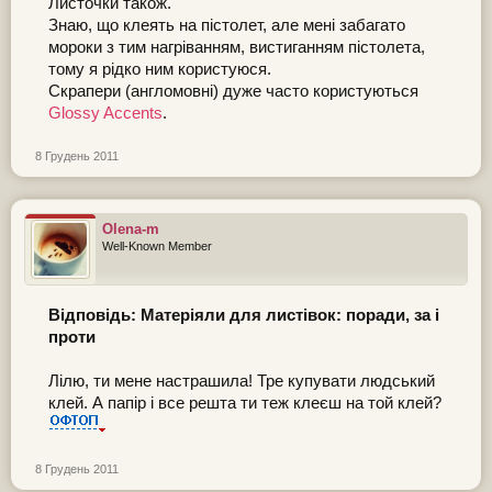
Листочки також.
Знаю, що клеять на пістолет, але мені забагато
мороки з тим нагріванням, вистиганням пістолета,
тому я рідко ним користуюся.
Скрапери (англомовні) дуже часто користуються
Glossy Accents
.
8 Грудень 2011
Olena-m
Well-Known Member
Відповідь: Матеріяли для листівок: поради, за і
проти
Лілю, ти мене настрашила! Тре купувати людський
клей. А папір і все решта ти теж клеєш на той клей?
8 Грудень 2011