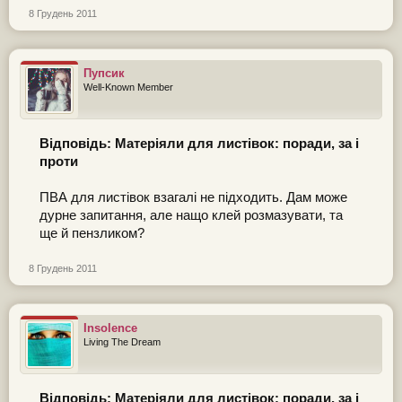
8 Грудень 2011
Пупсик
Well-Known Member
Відповідь: Матеріяли для листівок: поради, за і
проти
ПВА для листівок взагалі не підходить. Дам може
дурне запитання, але нащо клей розмазувати, та
ще й пензликом?
8 Грудень 2011
Insolence
Living The Dream
Відповідь: Матеріяли для листівок: поради, за і