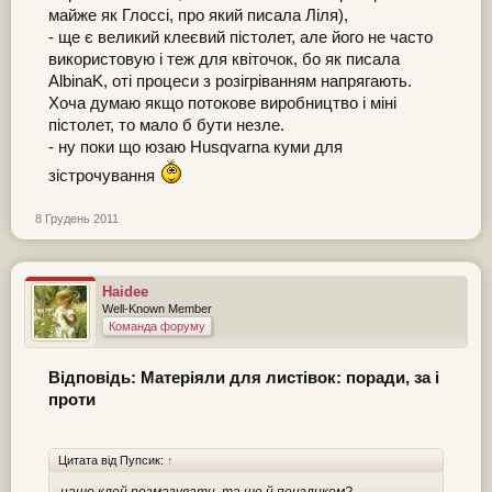
майже як Глоссі, про який писала Ліля),
- ще є великий клеєвий пістолет, але його не часто
використовую і теж для квіточок, бо як писала
AlbinaK, оті процеси з розігріванням напрягають.
Хоча думаю якщо потокове виробництво і міні
пістолет, то мало б бути незле.
- ну поки що юзаю Husqvarna куми для
зістрочування
8 Грудень 2011
Haidee
Well-Known Member
Команда форуму
Відповідь: Матеріяли для листівок: поради, за і
проти
Цитата від Пупсик:
↑