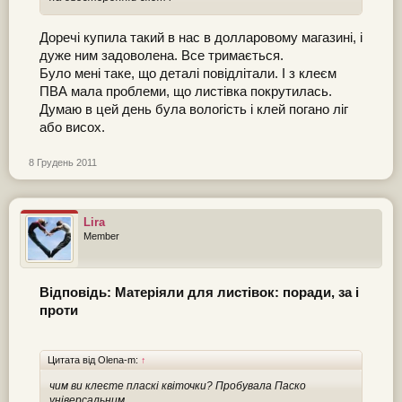
Доречі купила такий в нас в долларовому магазині, і
дуже ним задоволена. Все тримається.
Було мені таке, що деталі повідлітали. І з клеєм
ПВА мала проблеми, що листівка покрутилась.
Думаю в цей день була вологість і клей погано ліг
або висох.
8 Грудень 2011
Lira
Member
Відповідь: Матеріяли для листівок: поради, за і
проти
Цитата від Olena-m:
↑
чим ви клеєте пласкі квіточки? Пробувала Паско
універсальним