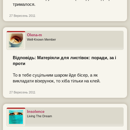
трималося.
27 Вересень 2011
Olena-m
Well-Known Member
Відповідь: Матеріяли для листівок: поради, за і
проти
То в тебе суцільним шаром йде бісер, а як
викладати візерунок, то хіба тільки на клей.
27 Вересень 2011
Insolence
Living The Dream