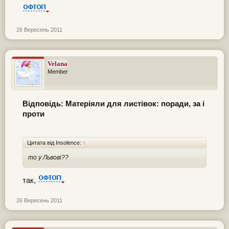
26 Вересень 2011
Velana
Member
Відповідь: Матеріяли для листівок: поради, за і
проти
Цитата від Insolence:
↑
то у Львові??
так,
26 Вересень 2011