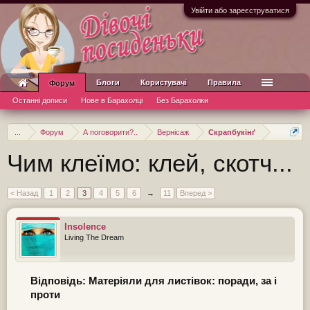
Увійти або зареєструватися
Блоги
Користувачі
Правила
Форум
Останні дописи
Нове в Барахолці
Без Барахолки
...
Форум
А поговорити?..
Вернісаж
Скрапбукінґ
Чим клеїмо: клей, скотч...
< Назад
1
2
3
4
5
6
→
11
Вперед >
Insolence
Living The Dream
Відповідь: Матеріяли для листівок: поради, за і
проти