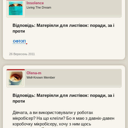
Insolence
Living The Dream
Відповідь: Матеріяли для листівок: поради, за і
проти
26 Вересень 2011
Olena-m
Well-Known Member
Відповідь: Матеріяли для листівок: поради, за і
проти
Дівчата, а ви використовували у роботах
мікробісер? На що клеїли? Бо я маю з давніх-давен
коробочку мікробісеру, хочу з ним щось