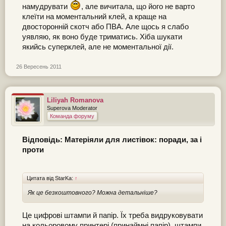
намудрувати
, але вичитала, що його не варто
клеїти на моментальний клей, а краще на
двосторонній скотч або ПВА. Але щось я слабо
уявляю, як воно буде триматись. Хіба шукати
якийсь суперклей, але не моментальної дії.
26 Вересень 2011
Liliyah Romanova
Superova Moderator
Команда форуму
Відповідь: Матеріяли для листівок: поради, за і
проти
Цитата від StarKa:
↑
Як це безкоштовного? Можна детальніше?
Це цифрові штампи й папір. Їх треба видруковувати
на кольоровому принтері (принаймні папір), штампи