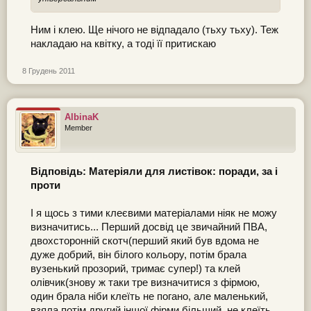
Ним і клею. Ще нічого не відпадало (тьху тьху). Теж
накладаю на квітку, а тоді її притискаю
8 Грудень 2011
AlbinaK
Member
Відповідь: Матеріяли для листівок: поради, за і
проти
І я щось з тими клеєвими матеріалами ніяк не можу
визначитись... Перший досвід це звичайний ПВА,
двохсторонній скотч(перший який був вдома не
дуже добрий, він білого кольору, потім брала
вузенький прозорий, тримає супер!) та клей
олівчик(знову ж таки тре визначитися з фірмою,
один брала ніби клеїть не погано, але маленький,
взяла потім другий іншої фірми більший, не клеїть