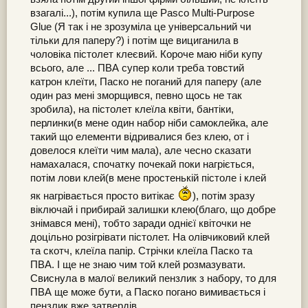
взагалі...), потім купила ще Pasco Multi-Purpose
Glue (Я так і не зрозуміла це універсальний чи
тільки для паперу?) і потім ще вициганила в
чоловіка пістолет клеєвий. Короче маю ніби купу
всього, але ... ПВА супер коли треба товстий
катрон клеїти, Паско не поганий для паперу (але
один раз мені зморщився, певно щось не так
зробила), на пістолет клеїла квіти, бантіки,
перлинки(в мене один набор ніби самоклейка, але
такий що елементи відривалися без клею, от і
довелося клеїти чим мала), але чесно сказати
намахалася, спочатку почекай поки нагріється,
потім лови клей(в мене простенькій пістоле і клей
як нагрівається просто витікає
), потім зразу
віключай і прибирай залишки клею(благо, що добре
знімався мені), тобто заради однієї квіточки не
доцільно розігрівати пістолет. На олівчиковий клей
та скотч, клеїла папір. Стрічки клеїла Паско та
ПВА. І ще не знаю чим той клей розмазувати.
Свиснула в малої великий пензлик з набору, то для
ПВА ще може бути, а Паско погано вимивається і
пензлик вже затвердів.