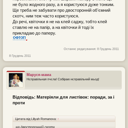
не було жодного разу, а я користуюся дуже тонким.
Ще треба не забувати про двосторонній об'ємний
скотч, ним теж часто користуюся.
До речі, квіточки я не на клей саджу, тобто клей
ставлю не на папір, а на квіточки й тоді їх
прикладаю до паперу.
Останнє редагування:
8 Грудень 2011
8 Грудень 2011
Маруся-мама
Нєправільная пчєла! Собіраю нєправільний мьод!
Відповідь: Матеріяли для листівок: поради, за і
проти
Цитата від Liliyah Romanova:
↑
на двосторонній скотч