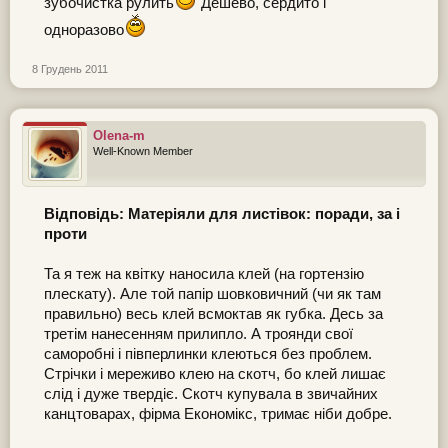
зубочистка рулить
Дешево, сердито і
одноразово
8 Грудень 2011
Olena-m
Well-Known Member
Відповідь: Матеріяли для листівок: поради, за і
проти
Та я теж на квітку наносила клей (на гортензію
плескату). Але той папір шовковичний (чи як там
правильно) весь клей всмоктав як губка. Десь за
третім нанесенням прилипло. А троянди свої
саморобні і півперлинки клеються без проблем.
Стрічки і мереживо клею на скотч, бо клей лишає
слід і дуже твердіє. Скотч купувала в звичайних
канцтоварах, фірма Економікс, тримає ніби добре.