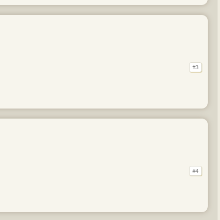
#3
#4