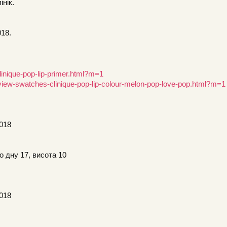
нік.
018.
linique-pop-lip-primer.html?m=1
view-swatches-clinique-pop-lip-colour-melon-pop-love-pop.html?m=1
2018
о дну 17, висота 10
2018