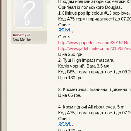
Продам нові мініатюри косметики Клі
Оригінал із польського Douglas.
1.Clinique pop lip colour #13 pop love.
Код А75 термін придатності до 07.2
Опис:
liubomyra
Свотчі:
New Member
http://www.paperkitties.com/2015/04/c
http://www.jadebluete.com/2015/06/re
Ціна 250 грн.
2. Туш High impact mascara.
Колір чорний. Вага 3,5 мл.
Код В85, термін придатності до 08.
Ціна 130 грн.
3. Косметичка. Тканинна. Довжина п
Ціна 65 грн.
4. Крем під очі All about eyes. 5 ml.
Код А75, термін придатності до 07.
Опис:
Ціна 140 грн.