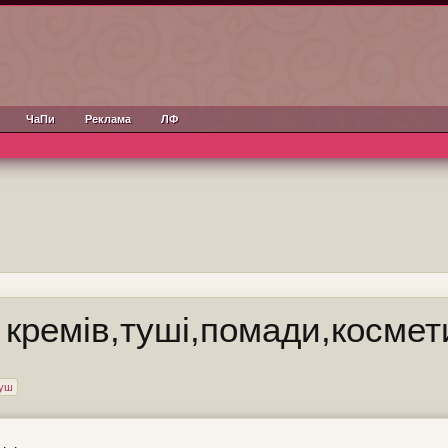
ЧаПи
Реклама
ЛФ
 кремів,туші,помади,космет
уш