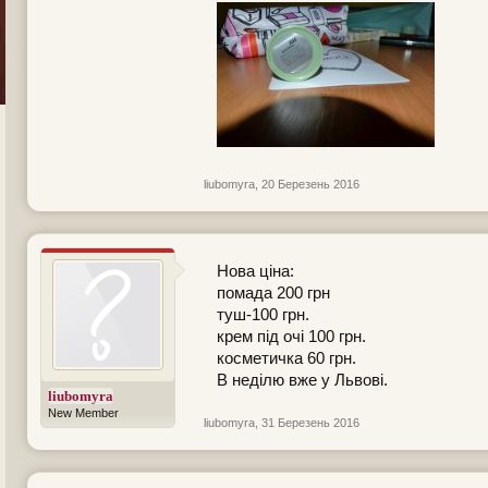
liubomyra
,
20 Березень 2016
Нова ціна:
помада 200 грн
туш-100 грн.
крем під очі 100 грн.
косметичка 60 грн.
В неділю вже у Львові.
liubomyra
New Member
liubomyra
,
31 Березень 2016