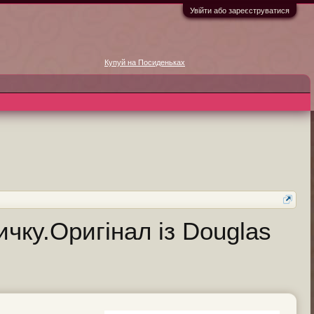
Увійти або зареєструватися
Купуй на Посиденьках
ичку.Оригінал із Douglas