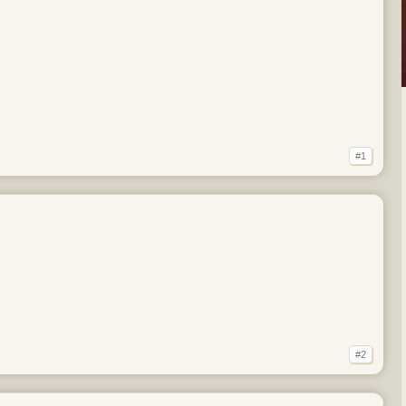
#1
#2