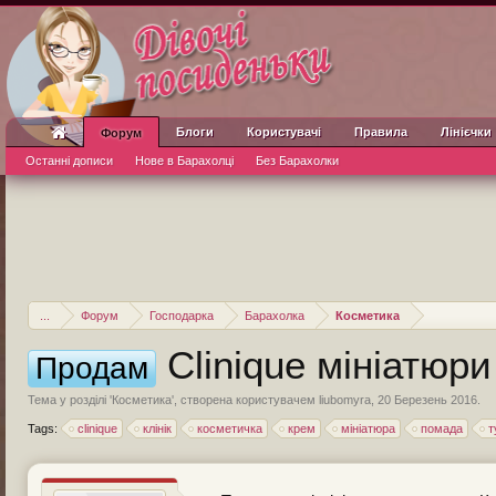
Блоги
Користувачі
Правила
Лінієчки
Форум
Останні дописи
Нове в Барахолці
Без Барахолки
...
Форум
Господарка
Барахолка
Косметика
Clinique мініатюри
Продам
Тема у розділі '
Косметика
', створена користувачем
liubomyra
,
20 Березень 2016
.
Tags:
clinique
клінік
косметичка
крем
мініатюра
помада
т