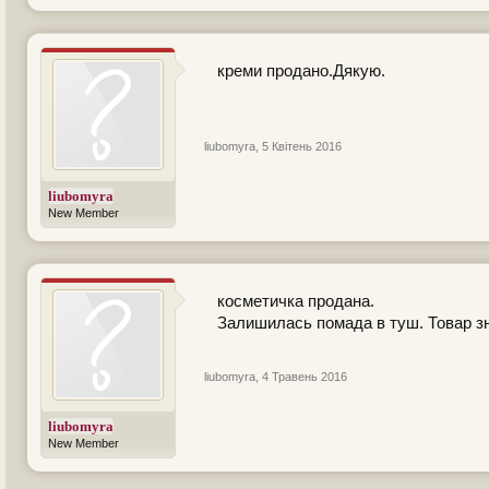
креми продано.Дякую.
liubomyra
,
5 Квітень 2016
liubomyra
New Member
косметичка продана.
Залишилась помада в туш. Товар зн
liubomyra
,
4 Травень 2016
liubomyra
New Member