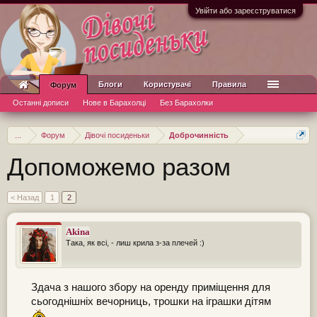
Увійти або зареєструватися
Блоги
Користувачі
Правила
Форум
Останні дописи
Нове в Барахолці
Без Барахолки
...
Форум
Дівочі посиденьки
Доброчинність
Допоможемо разом
< Назад
1
2
Akina
Така, як всі, - лиш крила з-за плечей :)
Здача з нашого збору на оренду приміщення для
сьогоднішніх вечорниць, трошки на іграшки дітям