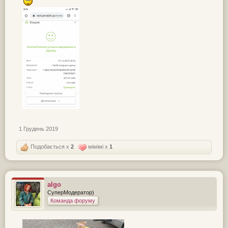
1 Грудень 2019
Подобається x
2
мімімі x
1
algo
СуперМодератор)
Команда форуму