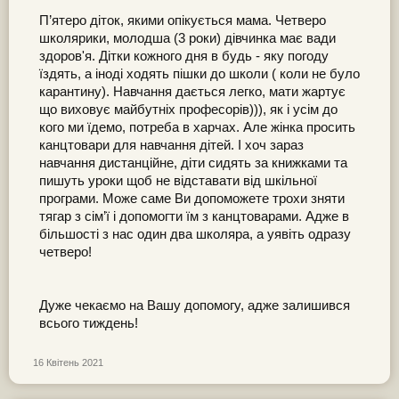
П’ятеро діток, якими опікується мама. Четверо
школярики, молодша (3 роки) дівчинка має вади
здоров'я. Дітки кожного дня в будь - яку погоду
їздять, а іноді ходять пішки до школи ( коли не було
карантину). Навчання дається легко, мати жартує
що виховує майбутніх професорів))), як і усім до
кого ми їдемо, потреба в харчах. Але жінка просить
канцтовари для навчання дітей. І хоч зараз
навчання дистанційне, діти сидять за книжками та
пишуть уроки щоб не відставати від шкільної
програми. Може саме Ви допоможете трохи зняти
тягар з сім’ї і допомогти їм з канцтоварами. Адже в
більшості з нас один два школяра, а уявіть одразу
четверо!
Дуже чекаємо на Вашу допомогу, адже залишився
всього тиждень!
16 Квітень 2021