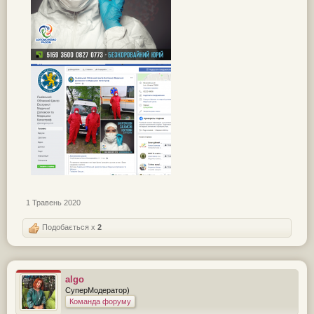
1 Травень 2020
Подобається x
2
algo
СуперМодератор)
Команда форуму