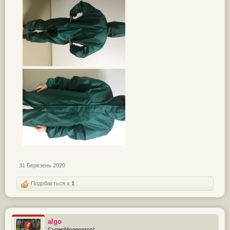
31 Березень 2020
Подобається x
1
algo
СуперМодератор)