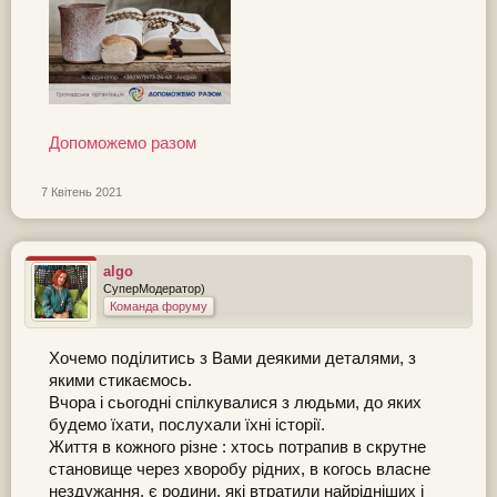
Допоможемо разом
7 Квітень 2021
algo
СуперМодератор)
Команда форуму
Хочемо поділитись з Вами деякими деталями, з
якими стикаємось.
Вчора і сьогодні спілкувалися з людьми, до яких
будемо їхати, послухали їхні історії.
Життя в кожного різне : хтось потрапив в скрутне
становище через хворобу рідних, в когось власне
нездужання, є родини, які втратили найрідніших і