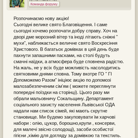
Команда форуму
Розпочинаємо нову акцію!
Сьогодні велике свято Благовіщення. І саме
сьогодні хочемо розпочати добру справу. Хоч на
дворі дме морозний вітер та іноді літають сніжні "
мухи", наближається величне свято Воскресіння
Христового. В багатьох домівках в цей день буде
пахнути запашними пасками, на столі будуть
смачні наїдки, а атмосфера буде сповнена радістю.
На жаль, не у всіх буде можливість насолодитись
святковими днями сповна. Тому вкотре ГО " ГІ
Допоможемо Разом" ініціює акцію по допомозі
малозабезпеченим сім'ям ( можете переглянути
попередні поїздки на сторінці). Цього разу ми
обрали мальовничу Сокальщину. Департамент
соціального захисту населення Львівської ОДА
надали нам список сімей, які мають скрутне
становище. Ми будемо закуповувати їм харчові
набори : олію, цукор, борошно,крупи , консерви,
для малечі звісно солодощі), засоби особистої
гігієни ,хімію для догляду за домівкою та текстиль.