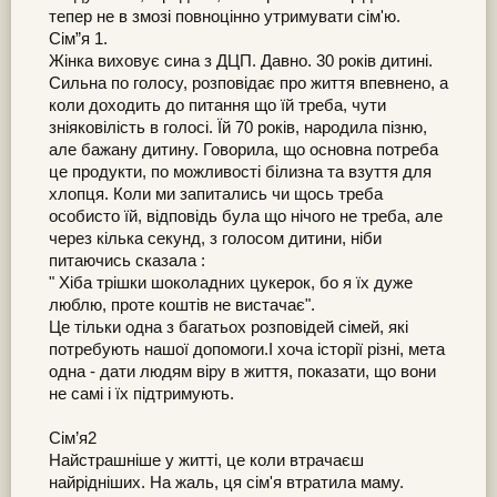
тепер не в змозі повноцінно утримувати сім'ю.
Сім”я 1.
Жінка виховує сина з ДЦП. Давно. 30 років дитині.
Сильна по голосу, розповідає про життя впевнено, а
коли доходить до питання що їй треба, чути
зніяковілість в голосі. Їй 70 років, народила пізню,
але бажану дитину. Говорила, що основна потреба
це продукти, по можливості білизна та взуття для
хлопця. Коли ми запитались чи щось треба
особисто їй, відповідь була що нічого не треба, але
через кілька секунд, з голосом дитини, ніби
питаючись сказала :
" Хіба трішки шоколадних цукерок, бо я їх дуже
люблю, проте коштів не вистачає".
Це тільки одна з багатьох розповідей сімей, які
потребують нашої допомоги.І хоча історії різні, мета
одна - дати людям віру в життя, показати, що вони
не самі і їх підтримують.
Сім’я2
Найстрашніше у житті, це коли втрачаєш
найрідніших. На жаль, ця сім'я втратила маму.