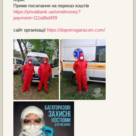
Пряме посилання на переказ коштів
https://privatbank.ua/sendmoney?
payment=111a8bd499
сайт організації
https://dopomogarazom.com/