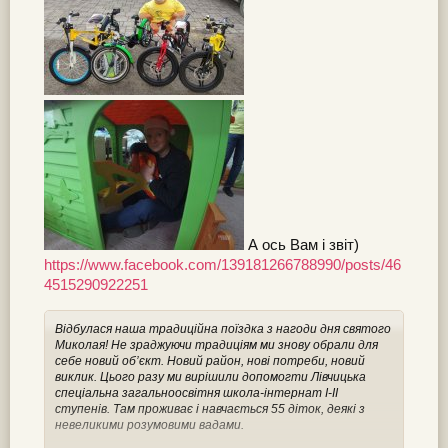
А ось Вам і звіт)
https://www.facebook.com/139181266788990/posts/46
4515290922251
Відбулася наша традиційна поїздка з нагоди дня святого
Миколая! Не зраджуючи традиціям ми знову обрали для
себе новий об’єкт. Новий район, нові потреби, новий
виклик. Цього разу ми вирішили допомогти Лівчицька
спеціальна загальноосвітня школа-інтернат І-ІІ
ступенів. Там проживає і навчається 55 діток, деякі з
невеликими розумовими вадами.