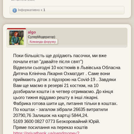
Інформативно x
1
algo
СуперМодератор)
Команда форуму
Поки більшість ще доїдають пасочки, ми вже
почали етап "давайте після свят")
Відвезли сьогодні 10 костюмів в Львівська Обласна
Дитяча Клінічна Лікарня Охматдит . Саме вони
приймають діток з підозрою на Covid-19 . Завдяки
Вам ще маємо в резерві 21 костюм, на 10
дозбирали кошти і в четвер отримаємо. До кінця
цього тижня віддамо решту в інші лікарні.
Фабрика готова шити ще, питання тільки в коштах.
По коштах - загалом зібрали 26635 витратили
20790,76 Залишок на картці 5844,24.
5169 3600 0827 0773 Безкоровайний Юрій.
Пряме посилання на переказ коштів
https://privatbank.ua/sendmoney?