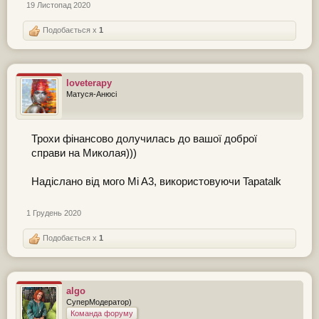
19 Листопад 2020
Подобається x
1
loveterapy
Матуся-Анюсі
Трохи фінансово долучилась до вашої доброї
справи на Миколая)))
Надіслано від мого Mi A3, використовуючи Tapatalk
1 Грудень 2020
Подобається x
1
algo
СуперМодератор)
Команда форуму