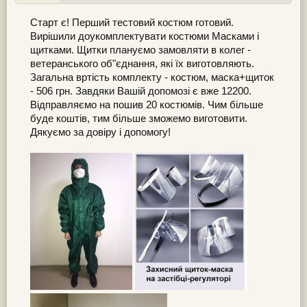
“Волонтерська ініціатива.
Старт є! Перший тестовий костюм готовий.
Також запрошуємо переглянути чудове відео про
Вирішили доукомплектувати костюми Масками і
подорож!
щитками. Щитки плануємо замовляти в колег -
ветеранського об"єднання, які їх виготовляють.
Загальна вртість комплекту - костюм, маска+щиток
- 506 грн. Завдяки Вашій допомозі є вже 12200.
Відправляємо на пошив 20 костюмів. Чим більше
буде коштів, тим більше зможемо виготовити.
Дякуємо за довіру і допомогу!