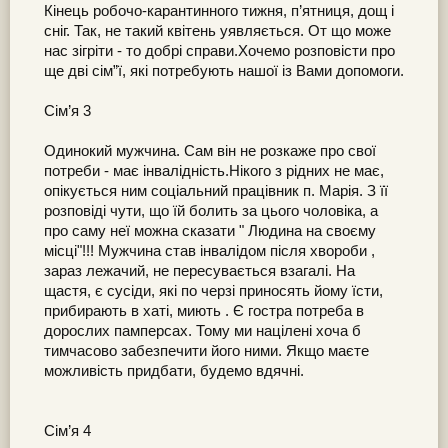
Кінець робочо-карантинного тижня, п’ятниця, дощ і
сніг. Так, не такий квітень уявляється. От що може
нас зігріти - то добрі справи.Хочемо розповісти про
ще дві сім”ї, які потребують нашої із Вами допомоги.
Сім’я 3
Одинокий мужчина. Сам він не розкаже про свої
потреби - має інвалідність.Нікого з рідних не має,
опікується ним соціальний працівник п. Марія. З її
розповіді чути, що їй болить за цього чоловіка, а
про саму неї можна сказати " Людина на своєму
місці"!!! Мужчина став інвалідом після хвороби ,
зараз лежачий, не пересувається взагалі. На
щастя, є сусіди, які по черзі приносять йому їсти,
прибирають в хаті, миють . Є гостра потреба в
дорослих памперсах. Тому ми націлені хоча б
тимчасово забезпечити його ними. Якщо маєте
можливість придбати, будемо вдячні.
Сім’я 4