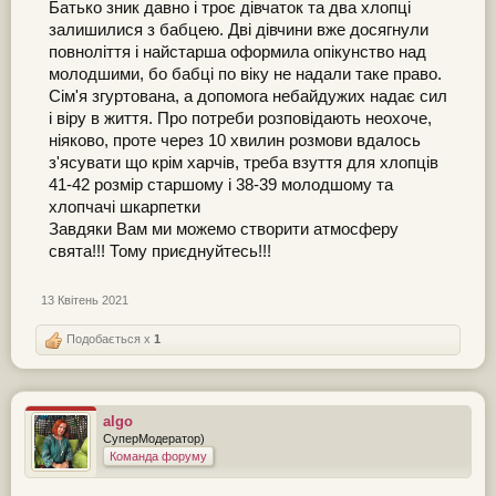
Батько зник давно і троє дівчаток та два хлопці
залишилися з бабцею. Дві дівчини вже досягнули
повноліття і найстарша оформила опікунство над
молодшими, бо бабці по віку не надали таке право.
Сім'я згуртована, а допомога небайдужих надає сил
і віру в життя. Про потреби розповідають неохоче,
ніяково, проте через 10 хвилин розмови вдалось
з'ясувати що крім харчів, треба взуття для хлопців
41-42 розмір старшому і 38-39 молодшому та
хлопчачі шкарпетки
Завдяки Вам ми можемо створити атмосферу
свята!!! Тому приєднуйтесь!!!
13 Квітень 2021
Подобається x
1
algo
СуперМодератор)
Команда форуму