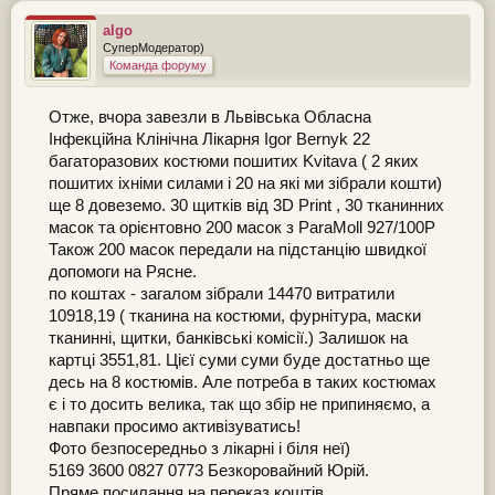
algo
СуперМодератор)
Команда форуму
Отже, вчора завезли в Львівська Обласна
Інфекційна Клінічна Лікарня Igor Bernyk 22
багаторазових костюми пошитих Kvitava ( 2 яких
пошитих іхніми силами і 20 на які ми зібрали кошти)
ще 8 довеземо. 30 щитків від 3D Print , 30 тканинних
масок та орієнтовно 200 масок з ParaMoll 927/100P
Також 200 масок передали на підстанцію швидкої
допомоги на Рясне.
по коштах - загалом зібрали 14470 витратили
10918,19 ( тканина на костюми, фурнітура, маски
тканинні, щитки, банківські комісії.) Залишок на
картці 3551,81. Цієї суми суми буде достатньо ще
десь на 8 костюмів. Але потреба в таких костюмах
є і то досить велика, так що збір не припиняємо, а
навпаки просимо активізуватись!
Фото безпосередньо з лікарні і біля неї)
5169 3600 0827 0773 Безкоровайний Юрій.
Пряме посилання на переказ коштів