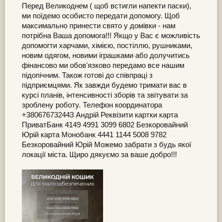
Перед Великоднем ( щоб встигли напекти паски),
ми поїдемо особисто передати допомогу. Щоб
максимально принести свято у домівки - нам
потрібна Ваша допомога!!! Якщо у Вас є можливість
допомогти харчами, хімією, постіллю, рушниками,
новим одягом, новими іграшками або долучитись
фінансово ми обов'язково передамо все нашим
підопічним. Також готові до співпраці з
підприємцями. Як завжди будемо тримати вас в
курсі планів, інтенсивності зборів та звітувати за
зроблену роботу. Телефон координатора
+380676732443 Андрій Реквізити картки карта
ПриватБанк 4149 4991 3099 6802 Безкоровайний
Юрій карта Монобанк 4441 1144 5008 9782
Безкоровайний Юрій Можемо забрати з будь якої
локації міста. Щиро дякуємо за ваше добро!!!