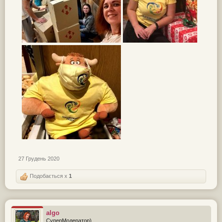
27 Грудень 2020
Подобається x
1
algo
СуперМодератор)