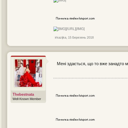
[/URL][/IMG]
irkazijka
,
15 Березень 2018
Мені здається, що то вже занадто м
Thebestnata
Well-Known Member