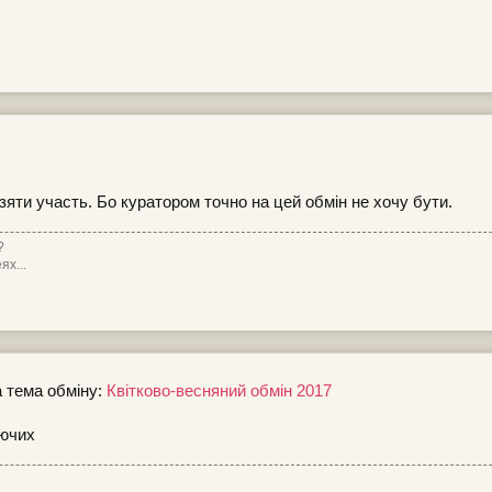
яти участь. Бо куратором точно на цей обмін не хочу бути.
?
ях...
а тема обміну:
Квітково-весняний обмін 2017
аючих