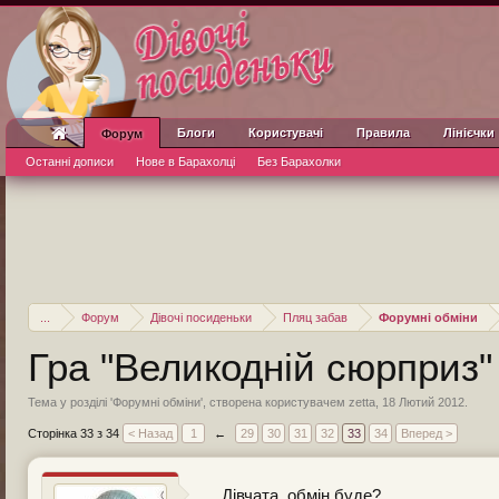
Блоги
Користувачі
Правила
Лінієчки
Форум
Останні дописи
Нове в Барахолці
Без Барахолки
...
Форум
Дівочі посиденьки
Пляц забав
Форумні обміни
Гра "Великодній сюрприз"
Тема у розділі '
Форумні обміни
', створена користувачем
zetta
,
18 Лютий 2012
.
Сторінка 33 з 34
< Назад
1
←
29
30
31
32
33
34
Вперед >
Дівчата, обмін буде?