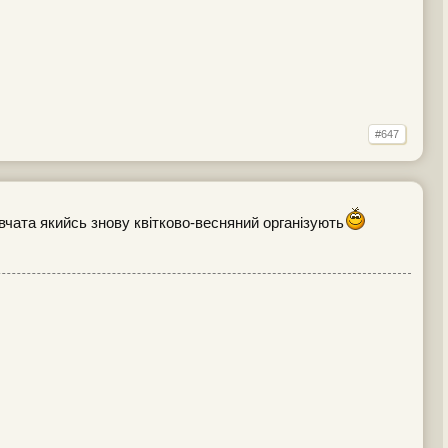
#647
вчата якийсь знову квітково-весняний організують