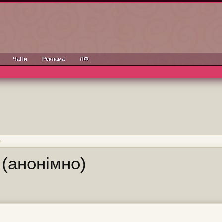
ЧаПи
Реклама
ЛФ
 (анонімно)