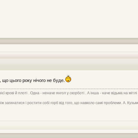
 що цього року нічого не буде.
нієї крові й плоті . Одна - неначе янгол у скорботі . А інша - наче відьма на мітлі
іж загинатися і ростити собі горб від того, що навколо самі проблеми. А. Кузьм