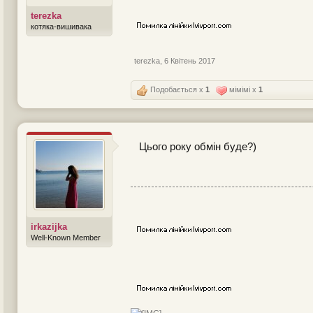
terezka
котяка-вишивака
terezka
,
6 Квітень 2017
Подобається x
1
мімімі x
1
Цього року обмін буде?)
irkazijka
Well-Known Member