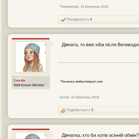
Thebestnata
,
15 Березень 2018
Погоджуюся x
4
Дівчата, то вже хіба після Великод
Gorda
Well-Known Member
Gorda
,
15 Березень 2018
Подобається x
3
Дівчатка, хто би хотів осінній обмі