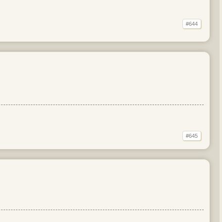
#644
#645