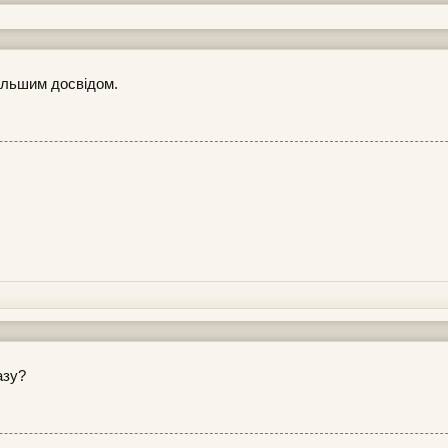
ільшим досвідом.
азу?