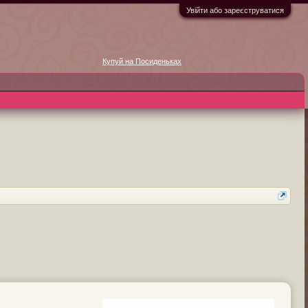
Увійти або зареєструватися
Купуй на Посиденьках