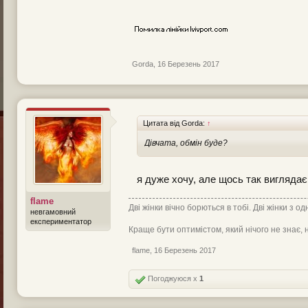
Gorda
,
16 Березень 2017
Цитата від Gorda:
↑
Дівчата, обмін буде?
я дуже хочу, але щось так виглядає,
flame
Дві жінки вічно борються в тобі. Дві жінки з од
невгамовний
експериментатор
Краще бути оптимістом, який нічого не знає, н
flame
,
16 Березень 2017
Погоджуюся x
1