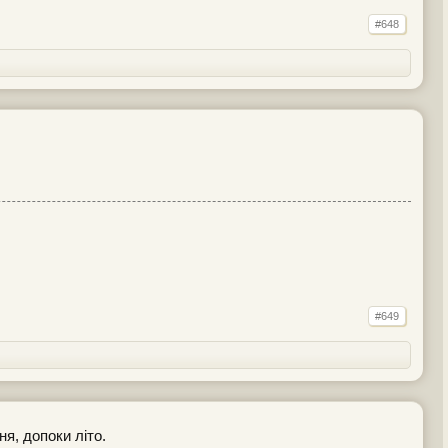
#648
#649
ня, допоки літо.