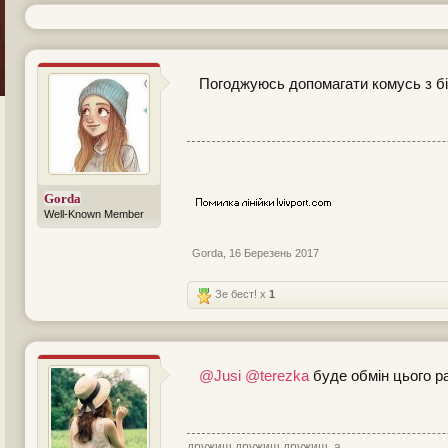
Погоджуюсь допомагати комусь з б
Gorda
Well-Known Member
Gorda
,
16 Березень 2017
Зе бест! x
1
@Jusi
@terezka
буде обмін цього р
дружиш дружиш дружиш, а