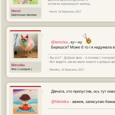
потім як закохаєшся і капець
Hermi
Hermi
,
16 Березень 2017
Well-Known Member
@terezka
, ку—ку
Берешся? Може б то і я надумала вз
- Вы кто? - Добрая фея. - А почему с топором
- Вот видите, как вы мало знаете о добрых фе
Nitriotka
Фея з сокирою )
Nitriotka
,
16 Березень 2017
Дівчата, хто пропустив, ось тут нов
@Nitriotka
- авжеж, записуємо баж