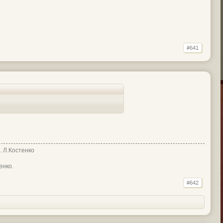
#641
 . Л.Костенко
енко.
#642