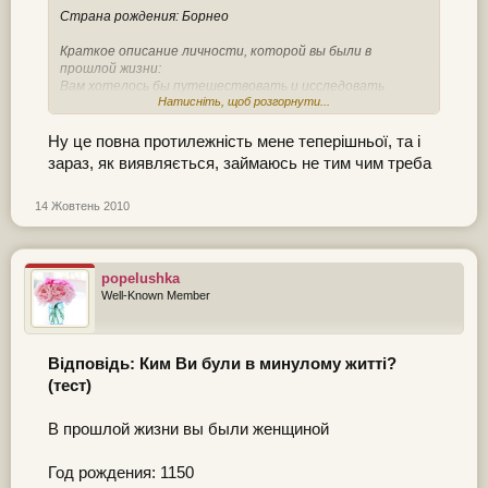
Страна рождения: Борнео
Краткое описание личности, которой вы были в
прошлой жизни:
Вам хотелось бы путешествовать и исследовать
Натисніть, щоб розгорнути...
Землю неустанными ногами, даже если бы Вы
находились в замкнутом пространстве.
Ну це повна протилежність мене теперішньої, та і
Занятие: Фермер, животновод, ткач, портной.
зараз, як виявляється, займаюсь не тим чим треба
Изобретатель технологий в легкой промышленности.
Чаще всего лицо уважаемое.
14 Жовтень 2010
Предназначение вашей нынешней жизни:
Вы стремитесь решать проблемы, загрязнения среды,
использования отходов, в том числе психологическим
popelushka
методом.
Well-Known Member
Відповідь: Ким Ви були в минулому житті?
(тест)
В прошлой жизни вы были женщиной
Год рождения: 1150