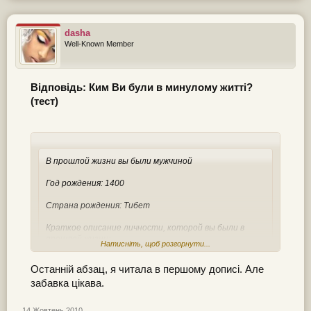
dasha
Well-Known Member
Відповідь: Ким Ви були в минулому житті?
(тест)
В прошлой жизни вы были мужчиной
Год рождения: 1400
Страна рождения: Тибет
Краткое описание личности, которой вы были в
прошлой жизни:
Натисніть, щоб розгорнути...
Человек, от природы имеющий талант психолога,
Натисніть, щоб розгорнути...
стремящийся использовать свои возможности.
Останній абзац, я читала в першому дописі. Але
Хладнокровный, постоянно собранный в любой
забавка цікава.
ситуации.
Занятие: Банкир, ростовщик, игрок, судья, историк.
14 Жовтень 2010