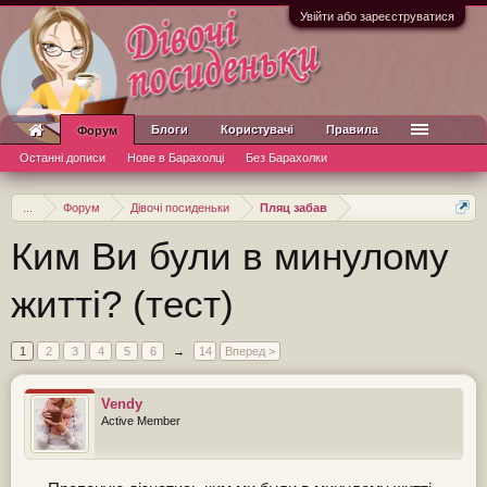
Увійти або зареєструватися
Блоги
Користувачі
Правила
Форум
Останні дописи
Нове в Барахолці
Без Барахолки
...
Форум
Дівочі посиденьки
Пляц забав
Ким Ви були в минулому
житті? (тест)
1
2
3
4
5
6
→
14
Вперед >
Vendy
Active Member