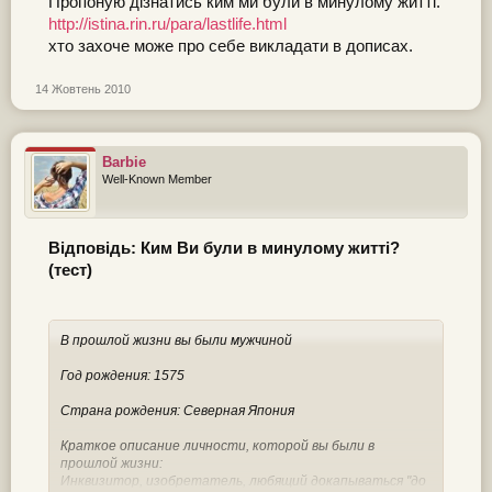
Пропоную дізнатись ким ми були в минулому житті.
http://istina.rin.ru/para/lastlife.html
хто захоче може про себе викладати в дописах.
14 Жовтень 2010
Barbie
Well-Known Member
Відповідь: Ким Ви були в минулому житті?
(тест)
В прошлой жизни вы были мужчиной
Год рождения: 1575
Страна рождения: Северная Япония
Краткое описание личности, которой вы были в
прошлой жизни:
Инквизитор, изобретатель, любящий докапываться "до