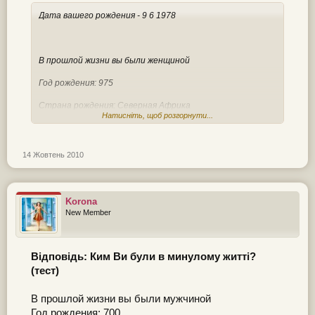
Дата вашего рождения - 9 6 1978
В прошлой жизни вы были женщиной
Год рождения: 975
Страна рождения: Северная Африка
Натисніть, щоб розгорнути...
Краткое описание личности, которой вы были в
прошлой жизни:
Вам хотелось бы путешествовать и исследовать
14 Жовтень 2010
Землю неустанными ногами, даже если бы Вы
находились в замкнутом пространстве.
Занятие: Изобретательство и проектирование,
Korona
вовлечение разных занятий.
New Member
Предназначение вашей нынешней жизни:
В мире много одиноких и больных людей. Вы должны
помогать тем, кто имеет менее счастливую судьбу, чем
Відповідь: Ким Ви були в минулому житті?
Ваша.
(тест)
В прошлой жизни вы были мужчиной
Год рождения: 700