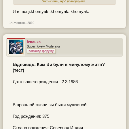
Натисніть, щоб розгорнути...
дна" и рыться в книгах, с чутьем и талантом
драматурга, актер от природы, использующий с успехом
эту способность.
Я в шоці:khomyak::khomyak::khomyak:
Занятие: Преподаватель математики, геолог,
14 Жовтень 2010
гляциолог, стекольщик.
Предназначение вашей нынешней жизни:
Ваша задача - покорить в себе ревность и
Іспанка
предубеждение, а затем и в тех, кто изберет Вас своим
Super_lovely Moderator
гидом. Вы должны знать, эти слабости вызываются
Команда форуму
страхом и самосожалением.
Відповідь: Ким Ви були в минулому житті?
(тест)
Дата вашего рождения - 2 3 1986
В прошлой жизни вы были мужчиной
Год рождения: 375
Страна рождения: Северная Индия