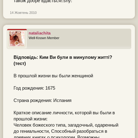
також добре вдається!:shy:
14 Жовтень 2010
nataliachita
Well-Known Member
Відповідь: Ким Ви були в минулому житті?
(тест)
В прошлой жизни вы были женщиной
Год рождения: 1675
Страна рождения: Испания
Краткое описание личности, которой вы были в
прошлой жизни:
Человек божеского типа, загадочный, одаренный
до гениальности, Способный разобраться в
древних книгах о психологии. Возможны