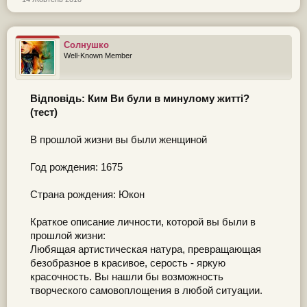
Предназначение вашей нынешней жизни:
Ваша задача - покорить в себе ревность и
предубеждение, а затем и в тех, кто изберет Вас
Солнушко
своим гидом. Вы должны знать, эти слабости
Well-Known Member
вызываются страхом и самосожалением.
Відповідь: Ким Ви були в минулому житті?
(тест)
В прошлой жизни вы были женщиной
Год рождения: 1675
Страна рождения: Юкон
Краткое описание личности, которой вы были в
прошлой жизни:
Любящая артистическая натура, превращающая
безобразное в красивое, серость - яркую
красочность. Вы нашли бы возможность
творческого самовоплощения в любой ситуации.