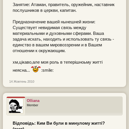
Занятие: Атаман, правитель, оружейник, наставник
послушников в церкви, капитан.
Предназначение вашей нынешней жизни:
Существует невидимая связь между
материальными и духовными сферами. Ваша
задача искать, находить и использовать ту связь -
единство в вашем мировоззрении и в Вашем
отношении к окружающим.
хм,цікаво,але моя роль в теперішноьму житті
неясна...
:smile:
14 Жовтень 2010
Olliana
Member
Відповідь: Ким Ви були в минулому житті?
(тест)