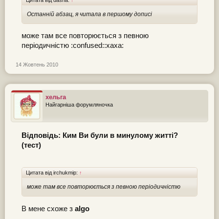
Останній абзац, я читала в першому дописі
може там все повторюється з певною
періодичністю :confused::xaxa:
14 Жовтень 2010
хельга
Найгарніша форумляночка
Відповідь: Ким Ви були в минулому житті?
(тест)
Цитата від irchukmip:
↑
може там все повторюється з певною періодичністю
В мене схоже з
algo