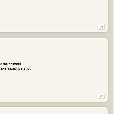
#6
аю натхнення
ками якимись:shy:
#7