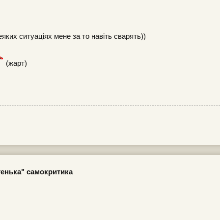
яких ситуаціях мене за то навіть сварять))
(жарт)
егенька" самокритика