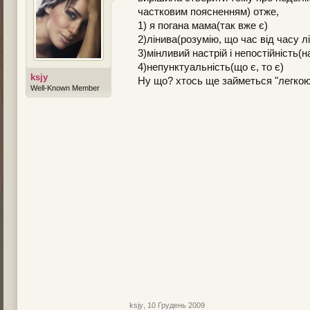
частковим поясненням) отже,
1) я погана мама(так вже є)
2)лінива(розумію, що час від часу 
3)мінливий настрій і непостійність(
4)непунктуальність(що є, то є)
ksjy
Ну що? хтось ще займеться "легко
Well-Known Member
ksjy
,
10 Грудень 2009