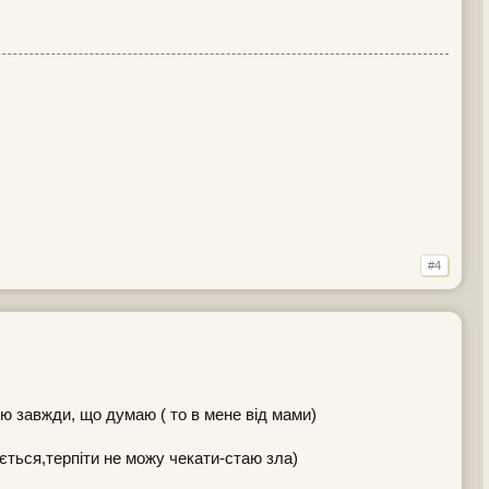
#4
рю завжди, що думаю ( то в мене від мами)
ться,терпіти не можу чекати-стаю зла)