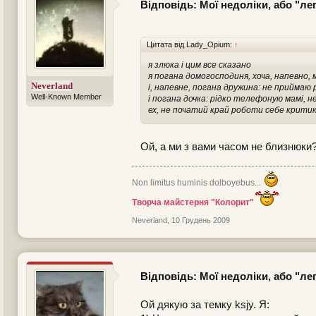
Відповідь: Мої недоліки, або "л
Цитата від Lady_Opium:
↑
я злюка і цим все сказано
я погана домогосподиня, хоча, напевно,
Neverland
і, напевне, погана дружина: не приймаю 
Well-Known Member
і погана дочка: рідко телефоную мамі,
ех, не початий край роботи себе крити
Ой, а ми з вами часом не близнюки
Non limitus huminis dolboyebus...
Творча майстерня "Колорит"
Neverland
,
10 Грудень 2009
Відповідь: Мої недоліки, або "л
Ой дякую за темку ksjy. Я: