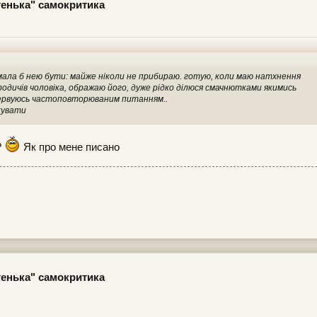
егенька" самокритика
 мала б нею бути: майже ніколи не прибираю. готую, коли маю натхнення
родичів чоловіка, ображаю його, дуже рідко ділюся смачнютками якимись
 нервуюсь частоповторюваним питанням..
кувати
?
Як про мене писано
егенька" самокритика