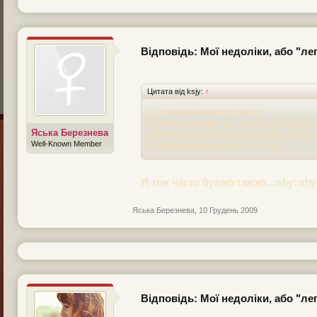
Відповідь: Мої недоліки, або "л
Цитата від ksjy:
↑
1) я погана мама(так вже є)
2)лінива(розумію, що час від часу ліниви
Яська Березнева
3)мінливий настрій і непостійність(наві
Well-Known Member
4)непунктуальність(що є, то є)
Я теж часто буваю такою...:shy::shy
Яська Березнева
,
10 Грудень 2009
Відповідь: Мої недоліки, або "л