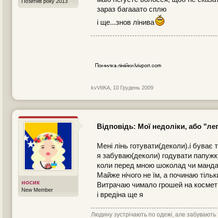
Позитив року 2013
зараз багааато сплю
і ще...знов лінива
kvVItKA
,
10 Грудень 2009
Відповідь: Мої недоліки, або "л
Мені лінь готувати(деколи).і буває 
я забуваю(деколи) годувати папужк
коли перед мною шоколад чи мандар
Майже нічого не їм, а починаю тільк
носик
Витрачаю чимало грошей на космет
New Member
і вредіна ще я
Людину зустрічають по одежі, але забувають 