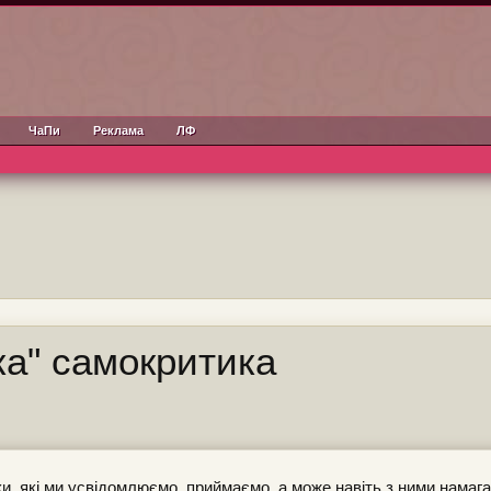
ЧаПи
Реклама
ЛФ
ка" самокритика
и, які ми усвідомлюємо, приймаємо, а може навіть з ними намаг