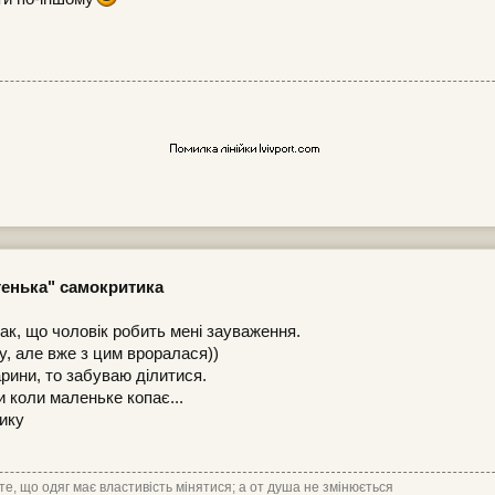
егенька" самокритика
так, що чоловік робить мені зауваження.
у, але вже з цим вроралася))
ини, то забуваю ділитися.
и коли маленьке копає...
ику
те, що одяг має властивість мінятися; а от душа не змінюється