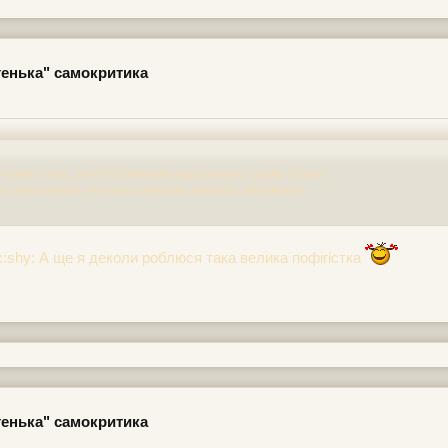
егенька" самокритика
й кожен з нас, але я Переважно перебуваю у цьому стані)
ть не знаю від чого це залежить, мабуть, вроджене)
::shy: А ще я деколи роблюся така велика пофігістка
егенька" самокритика