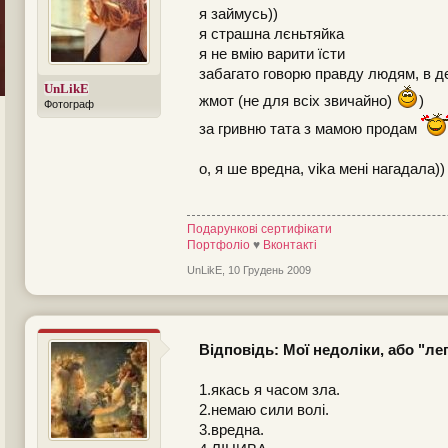
я займусь))
я страшна лєньтяйка
я не вмію варити їсти
забагато говорю правду людям, в де
UnLikE
жмот (не для всіх звичайно)
)
Фотограф
за гривню тата з мамою продам
о, я ше вредна, vika мені нагадала))
Подарункові сертифікати
Портфоліо
♥
Вконтакті
UnLikE
,
10 Грудень 2009
Відповідь: Мої недоліки, або "л
1.якась я часом зла.
2.немаю сили волі.
3.вредна.