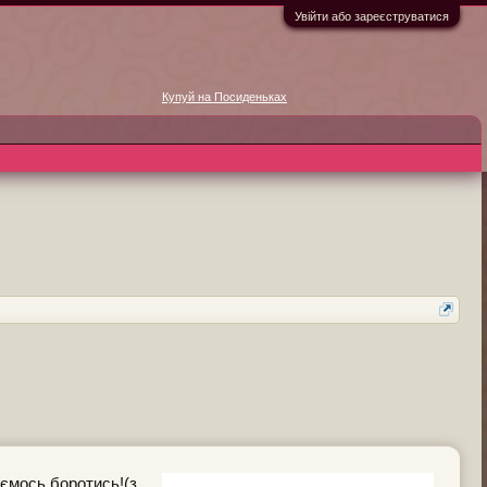
Увійти або зареєструватися
Купуй на Посиденьках
аємось боротись!(з