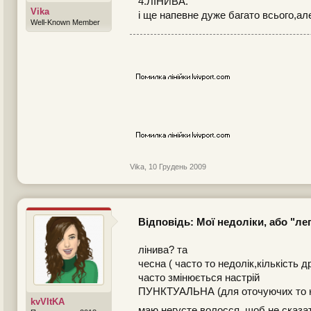
4.ЛІНИВА.
Vika
і ще напевне дуже багато всього,ал
Well-Known Member
Vika
,
10 Грудень 2009
Відповідь: Мої недоліки, або "л
лінива? та
чесна ( часто то недолік,кількість
часто змінюється настрій
ПУНКТУАЛЬНА (для оточуючих то нед
kvVItKA
маю негусте волосся, щоб не сказа