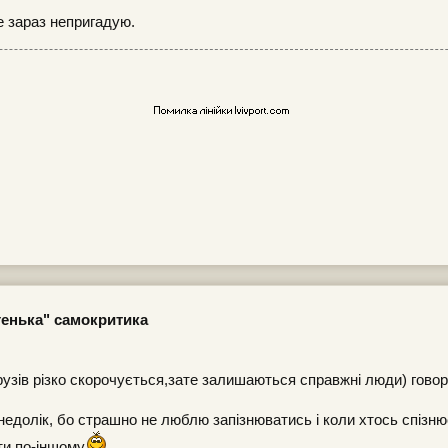
е зараз непригадую.
егенька" самокритика
 друзів різко скорочується,зате залишаються справжні люди) гово
олік, бо страшно не люблю запізнюватись і коли хтось спізнює
ти по-іншому