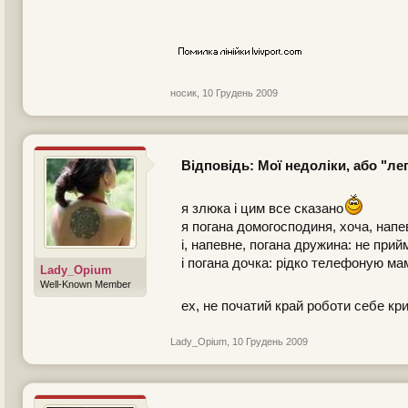
носик
,
10 Грудень 2009
Відповідь: Мої недоліки, або "л
я злюка і цим все сказано
я погана домогосподиня, хоча, напе
і, напевне, погана дружина: не при
і погана дочка: рідко телефоную м
Lady_Opium
Well-Known Member
ех, не початий край роботи себе кр
Lady_Opium
,
10 Грудень 2009