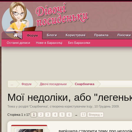
Блоги
Користувачі
Правила
Лінієчки
Форум
Останні дописи
Нове в Барахолці
Без Барахолки
...
Форум
Дівочі посиденьки
Скарбничка
Мої недоліки, або "легень
Тема у розділі '
Скарбничка
', створена користувачем
ksjy
,
10 Грудень 2009
.
Сторінка 1 з 17
1
2
3
4
5
6
→
17
Вперед >
вирішила створити тему про недолік