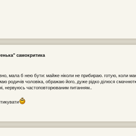
егенька" самокритика
вно, мала б нею бути: майже ніколи не прибираю. готую, коли м
ймаю родичів чоловіка, ображаю його, дуже рідко ділюся смачнют
амі, нервуюсь частоповторюваним питанням..
итикувати