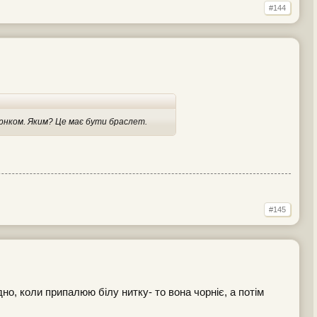
#144
ернком. Яким? Це має бути браслет.
#145
но, коли припалюю білу нитку- то вона чорніє, а потім