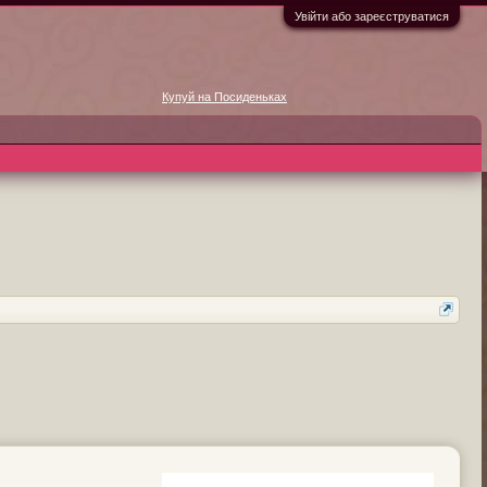
Увійти або зареєструватися
Купуй на Посиденьках