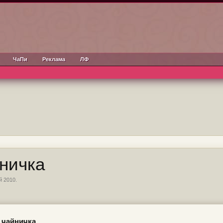
ЧаПи
Реклама
ЛФ
йничка
й 2010
.
 чайничка