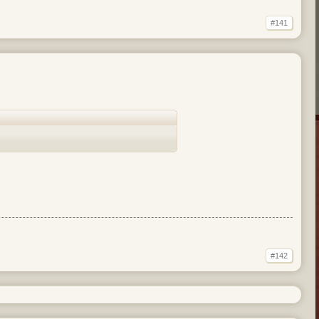
#141
#142