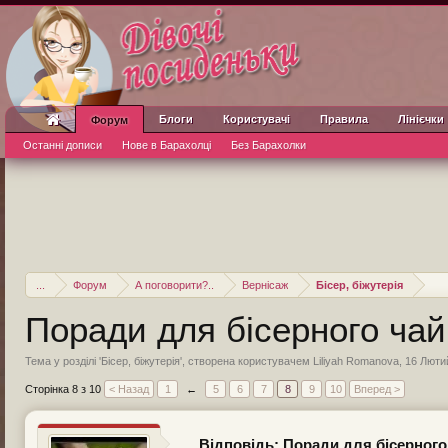
Блоги
Користувачі
Правила
Лінієчки
Форум
Останні дописи
Нове в Барахолці
Без Барахолки
...
Форум
А поговорити?..
Вернісаж
Бісер, біжутерія
Поради для бісерного ча
Тема у розділі '
Бісер, біжутерія
', створена користувачем
Liliyah Romanova
,
16 Люти
Сторінка 8 з 10
< Назад
1
←
5
6
7
8
9
10
Вперед >
Відповідь: Поради для бісерного