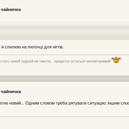
 чайничка
я спилюю на пилочці для нігтів.
 стать самой худшей-не смогла... придется остаться неповторимой!
 чайничка
уплю новий... Одним словом треба рятувати ситуацію: іншим спо