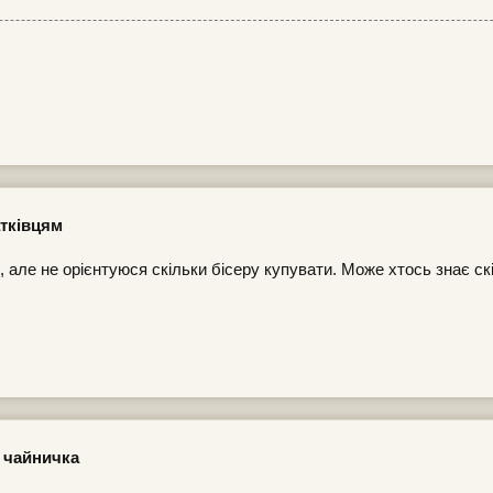
тківцям
 але не орієнтуюся скільки бісеру купувати. Може хтось знає ск
 чайничка