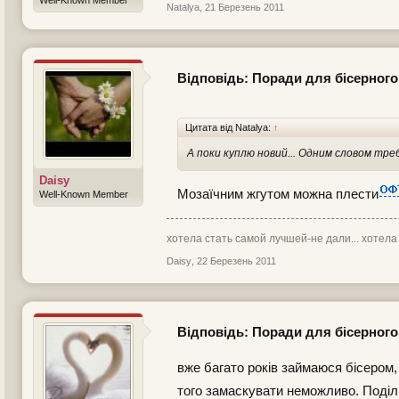
Natalya
,
21 Березень 2011
Відповідь: Поради для бісерного
Цитата від Natalya:
↑
А поки куплю новий... Одним словом тр
Daisy
Мозаїчним жгутом можна плести
Well-Known Member
хотела стать самой лучшей-не дали... хотела
Daisy
,
22 Березень 2011
Відповідь: Поради для бісерного
вже багато років займаюся бісером, 
того замаскувати неможливо. Поділ