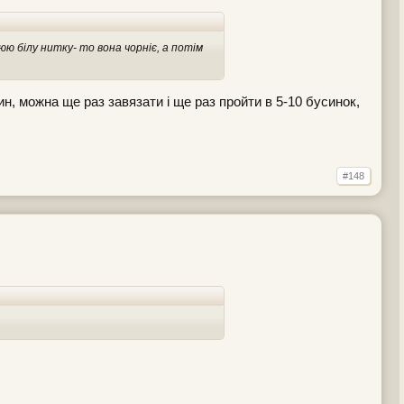
юю білу нитку- то вона чорніє, а потім
н, можна ще раз завязати і ще раз пройти в 5-10 бусинок,
#148