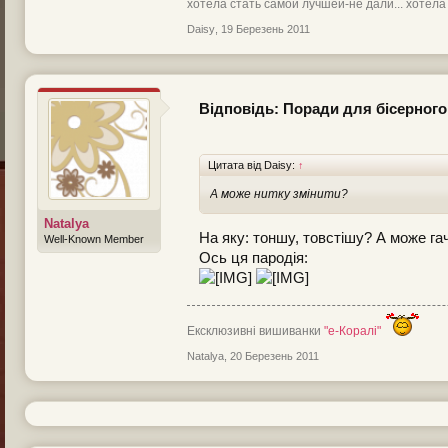
хотела стать самой лучшей-не дали... хотела
Daisy
,
19 Березень 2011
Відповідь: Поради для бісерного
Цитата від Daisy:
↑
А може нитку змінити?
Natalya
На яку: тоншу, товстішу? А може га
Well-Known Member
Ось ця пародія:
Ексклюзивні вишиванки
"е-Коралі"
Natalya
,
20 Березень 2011