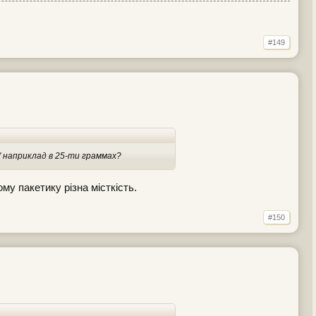
#149
к" наприклад в 25-ти граммах?
у пакетику різна місткість.
#150