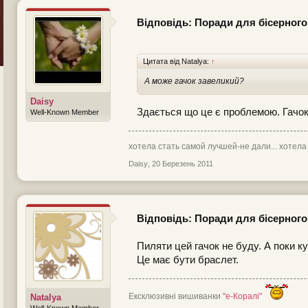
Відповідь: Поради для бісерного
Цитата від Natalya:
↑
А може гачок завеликий?
Daisy
Здається що це є проблемою. Гачок 
Well-Known Member
хотела стать самой лучшей-не дали... хотела
Daisy
,
20 Березень 2011
Відповідь: Поради для бісерного
Пиляти цей гачок не буду. А поки к
Це має бути браслет.
Ексклюзивні вишиванки
"е-Коралі"
Natalya
Well-Known Member