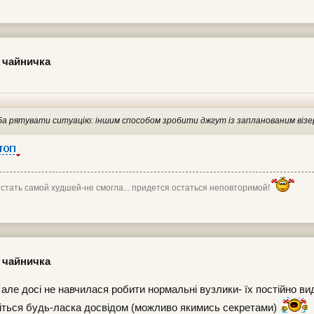
 чайничка
еба рятувати ситуацію: іншим способом зробити джгут із запланованим віз
 стать самой худшей-не смогла... придется остаться неповторимой!
 чайничка
але досі не навчилася робити нормальні вузлики- їх постійно вид
іться будь-ласка досвідом (можливо якимись секретами)