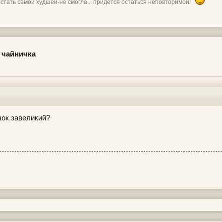
 стать самой худшей-не смогла... придется остаться неповторимой!
 чайничка
чок завеликий?