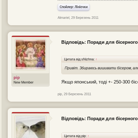
Спойлер:
Лінієчки
Almariel
,
29 Березень 2011
Відповідь: Поради для бісерного
Цитата від sNizhna:
↑
Привіт. Збираюсь вишивати бісером, але
pip
Якщо японський, тоді +- 250-300 бі
New Member
pip
,
29 Березень 2011
Відповідь: Поради для бісерного
Цитата від pip:
↑