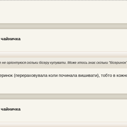
 чайничка
 не орієнтуюся скільки бісеру купувати. Може хтось знає скільки "бісерино
серинок (перераховувала коли починала вишивати), тобто в кожном
 чайничка