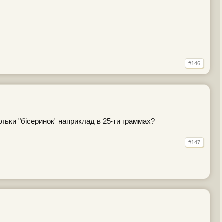
#146
ільки "бісеринок" наприклад в 25-ти граммах?
#147