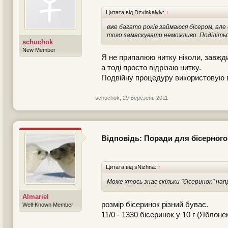
Цитата від Dzvinkalviv:
↑
вже багато років займаюся бісером, але 
того замаскувати неможливо. Поділітьс
schuchok
New Member
Я не припалюю нитку ніколи, завжди
а тоді просто відрізаю нитку.
Подвійну процедуру використовую в
schuchok
,
29 Березень 2011
Відповідь: Поради для бісерного
Цитата від sNizhna:
↑
Може хтось знає скільки "бісеринок" на
Almariel
розмір бісеринок різний буває.
Well-Known Member
11/0 - 1330 бісеринок у 10 г (Яблоне