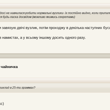
досі не навчилася робити нормальні вузлики- їх постійно видно, коли припал
я будь-ласка досвідом (можливо якимись секретами)
 завязую двічі вузлик, потім проходжу в декілька наступних буси
 намистах, а у всьому іншому досить одного разу.
 чайничка
приклад в 25-ти граммах?
кс)