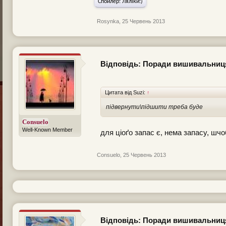
Спойлер:
Ляліки:)
Rosynka
,
25 Червень 2013
Відповідь: Поради вишивальни
Цитата від Suzi:
↑
підвернути\підшити треба буде
Consuelo
Well-Known Member
для ціоґо запас є, нема запасу, ш
Consuelo
,
25 Червень 2013
Відповідь: Поради вишивальни