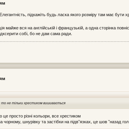
цям
 Елегантність, підкажіть будь ласка якого розміру там має бути 
ія майже вся на англійській і французькій, а одна сторінка повн
відксерити собі, бо не дам сама ради.
цям
, чи то не тільки хрестиком вишивається
о це просто різні кольори, все хрестиком
а чорному, шнурівку та застібки на підв"язках, це шов "назад гол