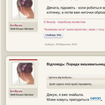
Дівчата, підкажіть - коли робиться
клітинку, а потім вже ниточки обріз
K-Beauty - корейська косметика
lovikyou
Well-Known Member
"Книжкова хата"- книги малятам, і мамі, і тату
Спойлер:
Мої
lovikyou
,
28 Вересень 2013
Відповідь: Поради вишивальни
Цитата від lovikyou:
↑
буде гарно той край тримати..
lovikyou
Дякую, я вже знайшла.
Well-Known Member
Може комусь пригодиться