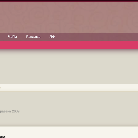
ЧаПи
Реклама
ЛФ
Травень 2009
.
цям