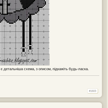
е є детальніша схема, з описом, підкажіть будь-ласка.
#1603