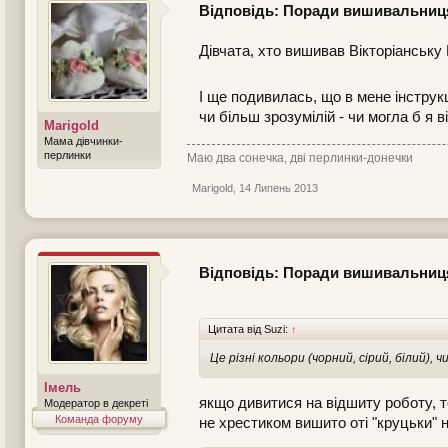
Відповідь: Поради вишивальни
Дівчата, хто вишивав Вікторіанську
І ще подивилась, що в мене інструкц
чи більш зрозумілій - чи могла б я 
Marigold
Мама дівчинки-
перлинки
Маю два сонечка, дві перлинки-донечки
Marigold
,
14 Липень 2013
Відповідь: Поради вишивальни
Цитата від Suzi:
↑
Це різні кольори (чорний, сірий, білий)
Імель
якщо дивитися на відшиту роботу, т
Модератор в декреті
Команда форуму
не хрестиком вишито оті "круцьки" н