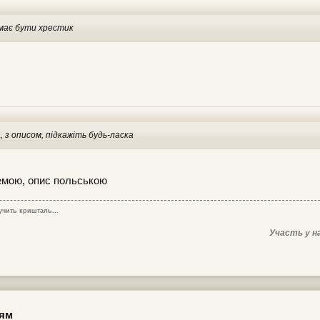
 має бути хрестик
 з описом, підкажіть будь-ласка
емою, опис польською
учить кришталь...
Участь у н
цям