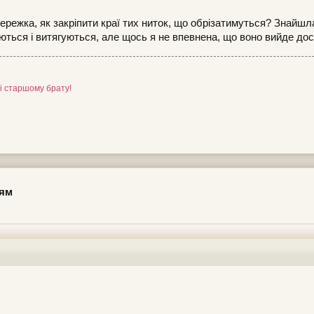
 мережка, як закріпити краї тих ниток, що обрізатимуться? Знайш
аються і витягуються, але щось я не впевнена, що воно вийде доси
, і старшому брату!
цям