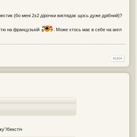
хрестик (бо мені 2х2 дірочки виглядає щось дуже дрібний)?
істю на французькій
. Може хтось має в себе на англ
#1604
ку"/бекстіч