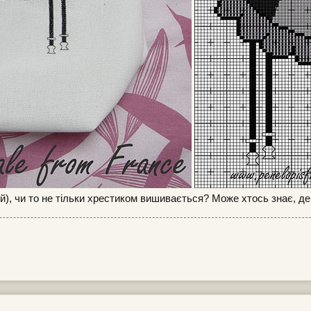
лий), чи то не тільки хрестиком вишивається? Може хтось знає, д