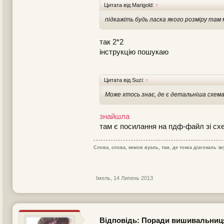
Цитата від Marigold:
↑
підкажіть будь ласка якого розміру там
так 2*2
інструкцію пошукаю
Цитата від Suzi:
↑
Може хтось знає, де є детальніша схема,
знайшла
там є посилання на пдф-файл зі сх
Слова, слова, немов вуаль, там, де тонка діагональ зв
Імель
,
14 Липень 2013
Відповідь: Поради вишивальни