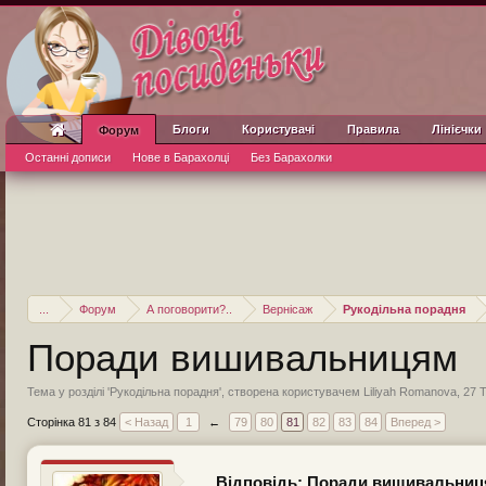
Блоги
Користувачі
Правила
Лінієчки
Форум
Останні дописи
Нове в Барахолці
Без Барахолки
...
Форум
А поговорити?..
Вернісаж
Рукодільна порадня
Поради вишивальницям
Тема у розділі '
Рукодільна порадня
', створена користувачем
Liliyah Romanova
,
27 
Сторінка 81 з 84
< Назад
1
←
79
80
81
82
83
84
Вперед >
Відповідь: Поради вишивальни