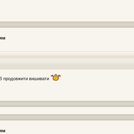
цям
чоб продовжити вишивати
цям