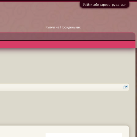
Увійти або зареєструватися
Купуй на Посиденьках