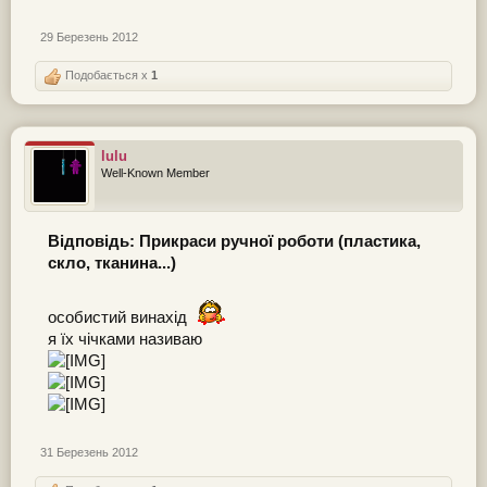
29 Березень 2012
Подобається x
1
lulu
Well-Known Member
Відповідь: Прикраси ручної роботи (пластика,
скло, тканина...)
особистий винахід
я їх чічками називаю
31 Березень 2012