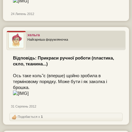
24 Липень 2012
хельга
Найгарніша форумляночка
Відповідь: Прикраси ручної роботи (пластика,
скло, тканина...)
Ось таке коль"є (вперше) щойно зробила в
терміновому порядку. Може бути і як заколка і
брошка.
31 Серпень 2012
Подобається x
1