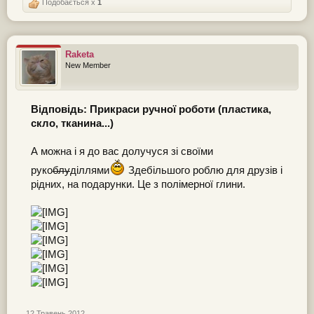
Подобається x
1
Raketa
New Member
Відповідь: Прикраси ручної роботи (пластика,
скло, тканина...)
А можна і я до вас долучуся зі своїми
руко
блу
діллями
Здебільшого роблю для друзів і
рідних, на подарунки. Це з полімерної глини.
12 Травень 2012