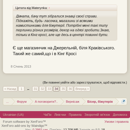
Цитата від Materynka:
↑
Дівчата, бачу тут зібралися знавці своєї справи.
Підкажіть, будь- ласочка, магазини зі всякими
намистинками для біжутерії. Потрібні мені такі типу
перлинки різних розмірів, декор на одязі зробити.Знаю,
тільки в Кінг кросі, але ще десь в центрі повинні бути.
Є ще магазинчик на Джерельній, біля Краківського.
Такий же самий,що і в Кінг Кросі
8 Січень 2013
(Ви повинні увійти або зареєструватися, щоб відповісти.)
< Назад
1
←
31
32
33
34
35
36
Вперед >
...
Форум
А поговорити?..
Вернісаж
Бісер, біжутерія
Ukrainian (UA)
ЧаПи
Лінієчки
Правила
Зворотній зв'язок
Допомога
Forum software by XenForo™
Умови і правила
XenForo add-ons by Waindigo™
Час:
0,2992 сек.
Пам'ять:
12,708 МБ
Запитів до БД:
18