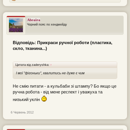
Abraira
Чорний пояс по хендмейду
Відповідь: Прикраси ручної роботи (пластика,
скло, тканина...)
Цитата від zaderyshka:
↑
І мої "фігоньки", хвалитись не дуже є чим
Не смію питати - а кульбаби зі штампу? Бо якщо це
ручна робота - від мене респект і уважуха та
низький уклін
6 Червень 2012