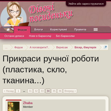
Увійти або зареєструватися
Блоги
Користувачі
Правила
Форум
Останні дописи
Нове в Барахолці
Без Барахолки
...
Форум
А поговорити?..
Вернісаж
Бісер, біжутерія
Прикраси ручної роботи
(пластика, скло,
тканина...)
< Назад
1
←
31
32
33
34
35
36
Вперед >
Zhaba
Member