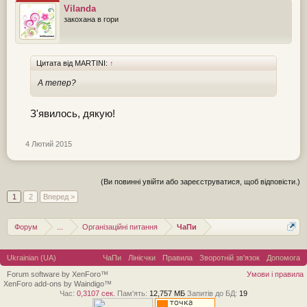
Vilanda
закохана в гори
Цитата від MARTINI:
↑
А тепер?
З'явилось, дякую!
4 Лютий 2015
(Ви повинні увійти або зареєструватися, щоб відповісти.)
1
2
Вперед >
Форум
...
Організаційні питання
ЧаПи
Ukrainian (UA)
ЧаПи
Лінієчки
Правила
Зворотній зв'язок
Допомога
Forum software by XenForo™
Умови і правила
XenForo add-ons by Waindigo™
Час:
0,3107 сек.
Пам'ять:
12,757 МБ
Запитів до БД:
19