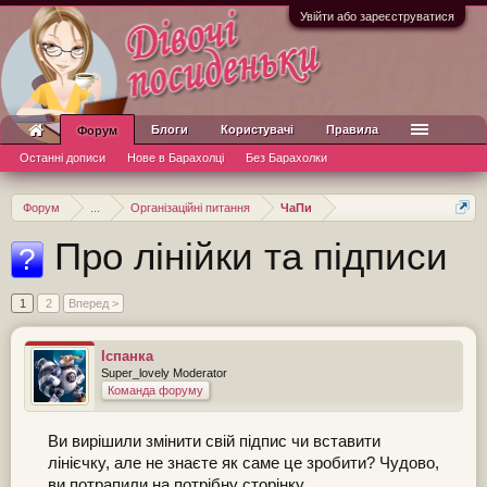
Увійти або зареєструватися
Блоги
Користувачі
Правила
Форум
Останні дописи
Нове в Барахолці
Без Барахолки
Форум
...
Організаційні питання
ЧаПи
Про лінійки та підписи
?
1
2
Вперед >
Іспанка
Super_lovely Moderator
Команда форуму
Ви вирішили змінити свій підпис чи вставити
лінієчку, але не знаєте як саме це зробити? Чудово,
ви потрапили на потрібну сторінку.