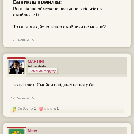
Виникла помилка:
Ваш підпис обмежено наступною кількістю
смайликів: 0.
То глюк чи дійсно тепер смайлики не можна?
17 Січень 2015
MARTINI
Administrator
Команда форуму
то не глюк. Смайли в підписі не потрібні
17 Січень 2015
Зе бест! x
1
мімімі x
1
Netty