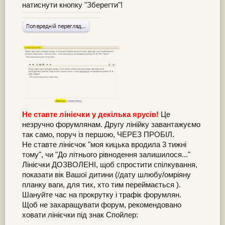
натиснути кнопку "Зберегти"!
Не ставте лінієчки у декілька ярусів!
Це
незручно форумлянам. Другу лінійку завантажуємо
так само, поруч із першою, ЧЕРЕЗ ПРОБІЛ.
Не ставте лінієчок "моя кицька вродила 3 тижні
тому", чи "До літнього рівнодення залишилося..."
Лінієчки ДОЗВОЛЕНІ, щоб спростити спілкування,
показати вік Вашої дитини (/дату шлюбу/омріяну
планку ваги, для тих, хто тим переймається ).
Шануйте час на прокрутку і трафік форумлян.
Щоб не захаращувати форум, рекомендовано
ховати лінієчки під знак Спойлер: