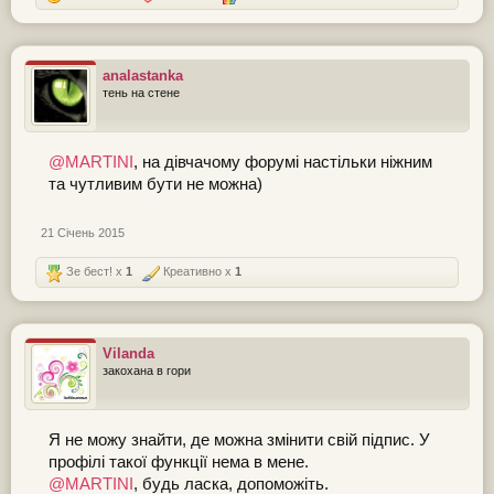
analastanka
тень на стене
@MARTINI
, на дівчачому форумі настільки ніжним
та чутливим бути не можна)
21 Січень 2015
Зе бест! x
1
Креативно x
1
Vilanda
закохана в гори
Я не можу знайти, де можна змінити свій підпис. У
профілі такої функції нема в мене.
@MARTINI
, будь ласка, допоможіть.