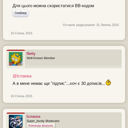
Для цього можна скористатися ВВ-кодом
Спойлер
Останнє редагування:
31 Липень 2015
15 Січень 2015
Netty
Well-Known Member
@Іспанка
А в мене немає ще "підпис"...хоч є 30 дописів...
16 Січень 2015
Іспанка
Super_lovely Moderator
Команда форуму