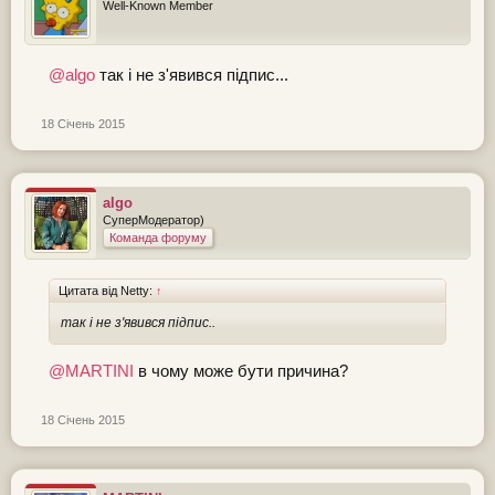
Well-Known Member
@algo
так і не з'явився підпис...
18 Січень 2015
algo
СуперМодератор)
Команда форуму
Цитата від Netty:
↑
так і не з'явився підпис..
@MARTINI
в чому може бути причина?
18 Січень 2015