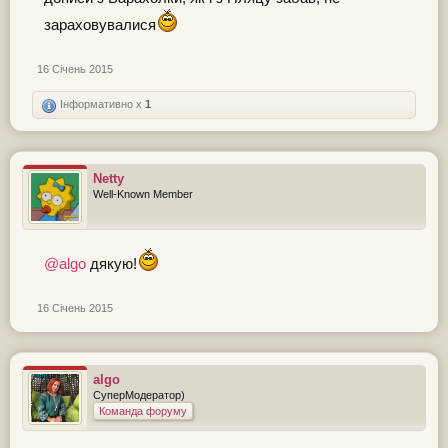
зараховувалися
16 Січень 2015
Інформативно x
1
Netty
Well-Known Member
@algo
дякую!
16 Січень 2015
algo
СуперМодератор)
Команда форуму