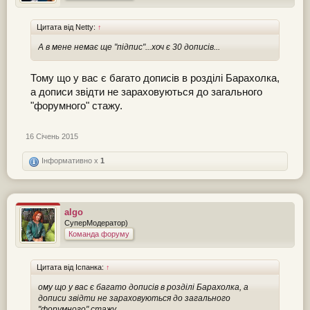
Цитата від Netty:
↑
А в мене немає ще "підпис"...хоч є 30 дописів...
Тому що у вас є багато дописів в розділі Барахолка,
а дописи звідти не зараховуються до загального
"форумного" стажу.
16 Січень 2015
Інформативно x
1
algo
СуперМодератор)
Команда форуму
Цитата від Іспанка:
↑
ому що у вас є багато дописів в розділі Барахолка, а
дописи звідти не зараховуються до загального
"форумного" стажу