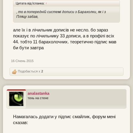
Цитата від Іспанка:
↑
, то в попередній системі дописи з Барахолки, як і з
Пляцу забав,
але їх і в лічильник дописів не несло. бо зараз
показує по лічильнику 33 дописи, а в профілі всіх
44. тобто 11 барахолочних. теоретично підпис мав
би бути завтра
16 Січень 2015
Подобається x
2
analastanka
тень на стене
Намагалась додати у підпис смайлик, форум мені
сказав: