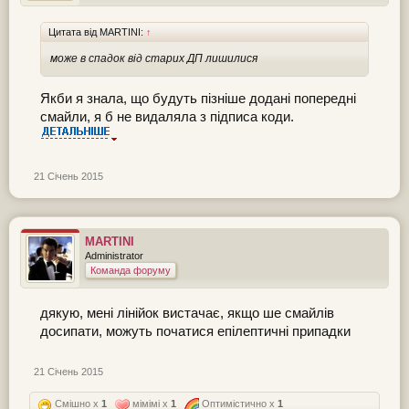
Цитата від MARTINI:
↑
може в спадок від старих ДП лишилися
Якби я знала, що будуть пізніше додані попередні
смайли, я б не видаляла з підписа коди.
21 Січень 2015
MARTINI
Administrator
Команда форуму
дякую, мені лінійок вистачає, якщо ше смайлів
досипати, можуть початися епілептичні припадки
21 Січень 2015
Смішно x
1
мімімі x
1
Оптимістично x
1