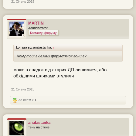
21 Січень 2015
MARTINI
Administrator
Команда форуму
Цитата від analastanka:
↑
Чому тоді в деяких форумлянок вони є?
може в спадок від старих ДП лишилися, або
обхідними шляхами втулили
21 Січень 2015
Зе бест! x
1
analastanka
тень на стене