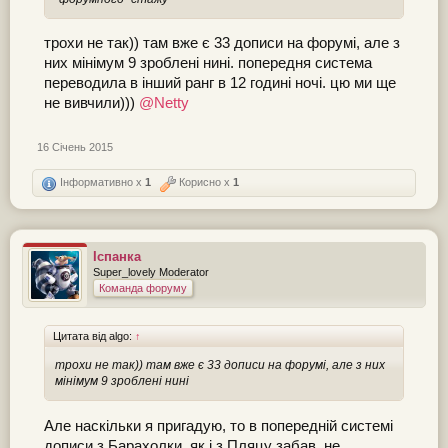
трохи не так)) там вже є 33 дописи на форумі, але з
них мінімум 9 зроблені нині. попередня система
переводила в інший ранг в 12 годині ночі. цю ми ще
не вивчили)))
@Netty
16 Січень 2015
Інформативно x
1
Корисно x
1
Іспанка
Super_lovely Moderator
Команда форуму
Цитата від algo:
↑
трохи не так)) там вже є 33 дописи на форумі, але з них
мінімум 9 зроблені нині
Але наскільки я пригадую, то в попередній системі
дописи з Барахолки, як і з Пляцу забав, не