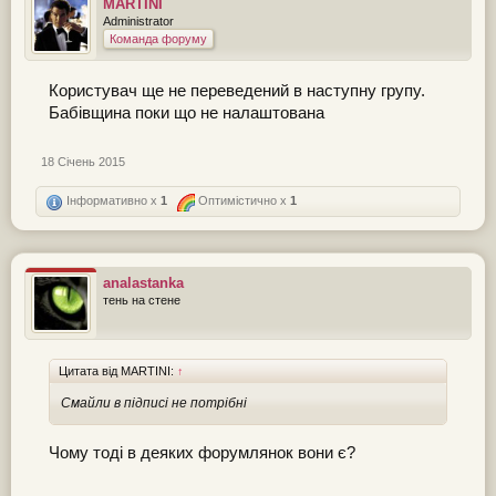
MARTINI
Administrator
Команда форуму
Користувач ще не переведений в наступну групу.
Бабівщина поки що не налаштована
18 Січень 2015
Інформативно x
1
Оптимістично x
1
analastanka
тень на стене
Цитата від MARTINI:
↑
Смайли в підписі не потрібні
Чому тоді в деяких форумлянок вони є?