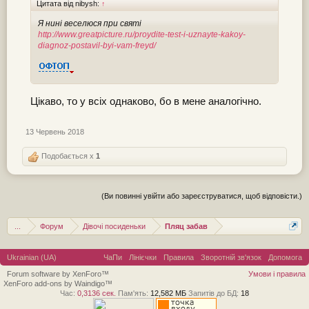
Цитата від nibysh:
↑
Я нині веселюся при святі
http://www.greatpicture.ru/proydite-test-i-uznayte-kakoy-
diagnoz-postavil-byi-vam-freyd/
Цікаво, то у всіх однаково, бо в мене аналогічно.
13 Червень 2018
Подобається x
1
(Ви повинні увійти або зареєструватися, щоб відповісти.)
...
Форум
Дівочі посиденьки
Пляц забав
Ukrainian (UA)
ЧаПи
Лінієчки
Правила
Зворотній зв'язок
Допомога
Forum software by XenForo™
Умови і правила
XenForo add-ons by Waindigo™
Час:
0,3136 сек.
Пам'ять:
12,582 МБ
Запитів до БД:
18