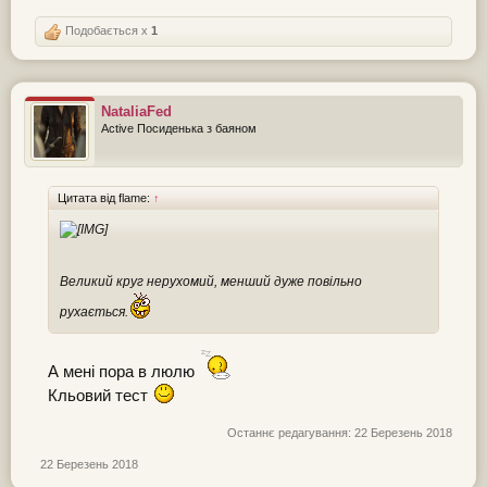
Подобається x
1
NataliaFed
Active Посиденька з баяном
Цитата від flame:
↑
Великий круг нерухомий, менший дуже повільно
рухається.
А мені пора в люлю
Кльовий тест
Останнє редагування:
22 Березень 2018
22 Березень 2018