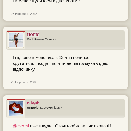
і в мене? Куди ідем відпочивати?
23 Березень 2018
HOPIC
Well-Known Member
Гггг, воно в мене вже в 12 дня починає
крутитися..шкода, що діти не підтримують ідею
відпочинку
23 Березень 2018
nibysh
оптимістка з сумнівами
@Hermi
вже нікуди...Стоять обидва , як вкопані !