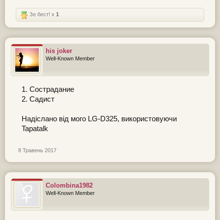
Зе бест! x
1
his joker
Well-Known Member
1. Сострадание
2. Садист
Надіслано від мого LG-D325, використовуючи
Tapatalk
8 Травень 2017
Colombina1982
Well-Known Member