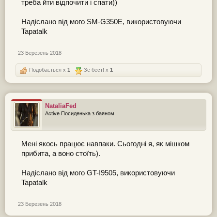
треба йти відпочити і спати))
Надіслано від мого SM-G350E, використовуючи
Tapatalk
23 Березень 2018
Подобається x
1
Зе бест! x
1
NataliaFed
Active Посиденька з баяном
Мені якось працює навпаки. Сьогодні я, як мішком
прибита, а воно стоїть).
Надіслано від мого GT-I9505, використовуючи
Tapatalk
23 Березень 2018