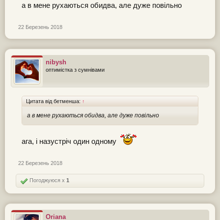
а в мене рухаються обидва, але дуже повільно
22 Березень 2018
nibysh
оптимістка з сумнівами
Цитата від бетменша:
↑
а в мене рухаються обидва, але дуже повільно
ага, і назустріч один одному
22 Березень 2018
Погоджуюся x
1
Oriana