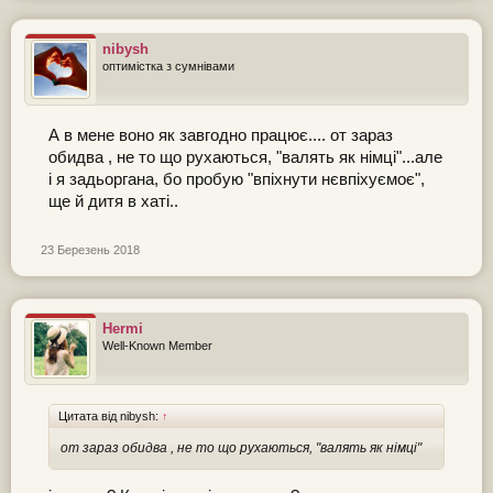
nibysh
оптимістка з сумнівами
А в мене воно як завгодно працює.... от зараз
обидва , не то що рухаються, "валять як німці"...але
і я задьоргана, бо пробую "впіхнути нєвпіхуємоє",
ще й дитя в хаті..
23 Березень 2018
Hermi
Well-Known Member
Цитата від nibysh:
↑
от зараз обидва , не то що рухаються, "валять як німці"