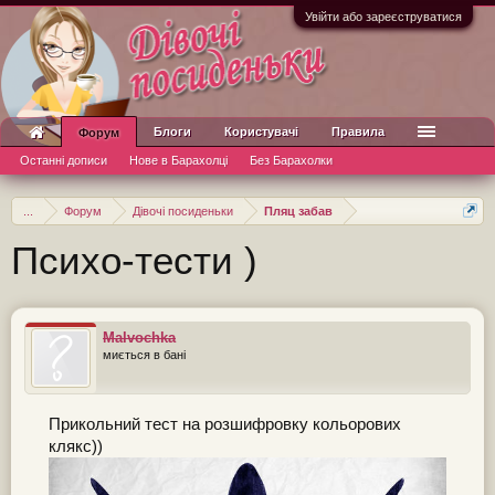
Увійти або зареєструватися
Блоги
Користувачі
Правила
Форум
Останні дописи
Нове в Барахолці
Без Барахолки
...
Форум
Дівочі посиденьки
Пляц забав
Психо-тести )
Malvochka
миється в бані
Прикольний тест на розшифровку кольорових
клякс))