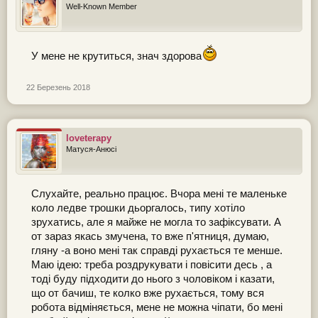
Well-Known Member
У мене не крутиться, знач здорова
22 Березень 2018
loveterapy
Матуся-Анюсі
Слухайте, реально працює. Вчора мені те маленьке
коло ледве трошки дьоргалось, типу хотіло
зрухатись, але я майже не могла то зафіксувати. А
от зараз якась змучена, то вже п'ятниця, думаю,
гляну -а воно мені так справді рухається те менше.
Маю ідею: треба роздрукувати і повісити десь , а
тоді буду підходити до нього з чоловіком і казати,
що от бачиш, те колко вже рухається, тому вся
робота відміняється, мене не можна чіпати, бо мені