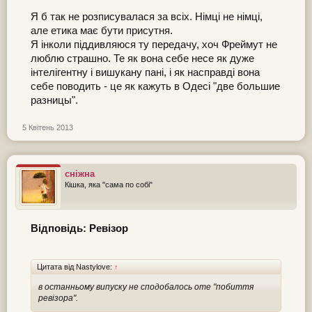
Я б так не розписувалася за всіх. Німці не німці,
але етика має бути присутня.
Я інколи піддивляюся ту передачу, хоч Фреймут не
люблю страшно. Те як вона себе несе як дуже
інтелігентну і вишукану пані, і як насправді вона
себе поводить - це як кажуть в Одесі "две большие
разницы".
5 Квітень 2013
сніжна
Кішка, яка "сама по собі"
Відповідь: Ревізор
Цитата від Nastylove:
↑
в останньому випуску не сподобалось оте "побиття
ревізора".