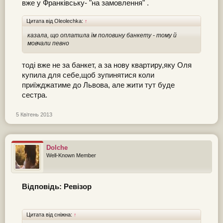
вже у Франківську- "на замовлення" .
Цитата від Oleolechka:
↑
казала, що оплатила їм половину банкету - тому й
мовчали певно
тоді вже не за банкет, а за нову квартиру,яку Оля
купила для себе,щоб зупинятися коли
приїжджатиме до Львова, але жити тут буде
сестра.
5 Квітень 2013
Dolche
Well-Known Member
Відповідь: Ревізор
Цитата від сніжна:
↑