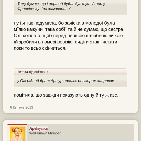
Тому думаю, що і перший дубль був тут. А вже у
Франківську- "на замовлення" .
ну і я так подумала, бо зачіска в молодої була
м"яко кажучи "така собі" та й не думаю, що сестра
Олі хотіла б, щоб перед першою шлюбною нічкою
їй зробили в номері ревізію, сидіти отак і чекати
поки то всьо скінчиться.
Цитата від сніжна:
↑
у Олі рідний брат Артур працює ревізором заправок
помітила, що завжди показують одну й ту ж азс.
6 Квітень 2013
Apelsynka
Well-Known Member