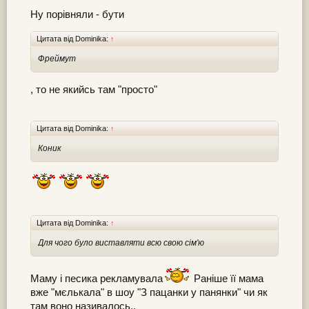
Ну порівняли - бути
Цитата від Dominika:
↑
Фреймут
, то не якийсь там "просто"
Цитата від Dominika:
↑
Коник
Цитата від Dominika:
↑
Для чого було виставляти всю свою сім'ю
Маму і песика рекламувала
Раніше її мама
вже "мєлькала" в шоу "З пацанки у панянки" чи як
там воно називалось..