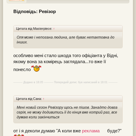
Відповідь: Ревізор
Цитата від Masterpiece:
↑
Оля може і непогана людина, але буває нетактовна до
інших.
особливо мені стало шкода того офіціанта у Відні,
якому вона за комірець заглядала...то вже її
понесло
---------- Додано в 18:05 ---------- Попередній допис був написаний в 18:01 ----------
Цитата від Сана:
↑
Мені новий сезон Ревізору щось не пішов. Занадто довга
серія, не можу додивитись її до кінця вже котрий раз, все
думаю коли закінчиться
от і я деколи думаю "А коли вже
реклама
буде?"