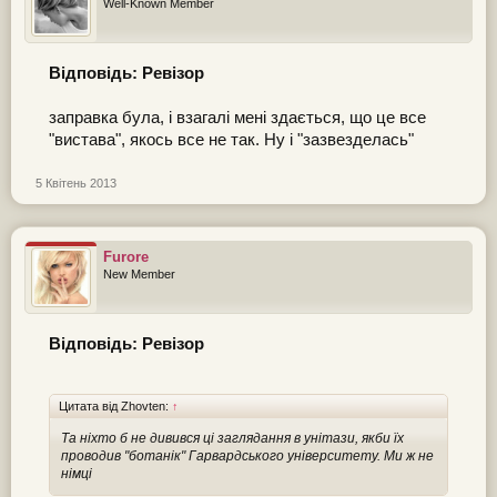
Well-Known Member
Відповідь: Ревізор
заправка була, і взагалі мені здається, що це все
"вистава", якось все не так. Ну і "зазвезделась"
5 Квітень 2013
Furore
New Member
Відповідь: Ревізор
Цитата від Zhovten:
↑
Та ніхто б не дивився ці заглядання в унітази, якби їх
проводив "ботанік" Гарвардського університету. Ми ж не
німці