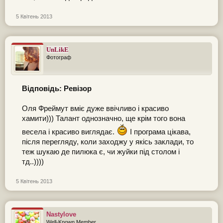
5 Квітень 2013
UnLikE
Фотограф
Відповідь: Ревізор
Оля Фреймут вміє дуже ввічливо і красиво
хамити))) Талант однозначно, ще крім того вона
весела і красиво виглядає.
І програма цікава,
після перегляду, коли заходжу у якісь заклади, то
теж шукаю де пилюка є, чи жуйки під столом і
тд..))))
5 Квітень 2013
Nastylove
Well-Known Member