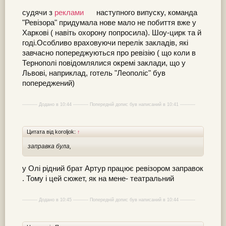
судячи з
реклами
наступного випуску, команда
"Ревізора" придумала нове мало не побиття вже у
Харкові ( навіть охорону попросила). Шоу-цирк та й
годі.Особливо враховуючи перелік закладів, які
завчасно попереджуються про ревізію ( що коли в
Тернополі повідомлялися окремі заклади, що у
Львові, наприклад, готель "Леополіс" був
попереджений)
---------- Додано в 10:44 ---------- Попередній допис був написаний в 10:41 ----------
Цитата від koroljok:
↑
заправка була,
у Олі рідний брат Артур працює ревізором заправок
. Тому і цей сюжет, як на мене- театральний
---------- Додано в 10:45 ---------- Попередній допис був написаний в 10:44 ----------