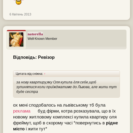
6 Квітень 2013
natorella
Well-Known Member
Відповідь: Ревізор
Цитата від сніжна:
↑
за нову квартиру,яку Оля купила для себе,щоб
зупинятися коли приїжджатиме до Львова, але жити тут
буде сестра
ох мені сподобалось на львівському тб була
реклама
буд фірми, котра розказувала, що в їх
новому житловому комплексі купила квартиру оля
фреймут, щоб в скорому часі *повернутись в
рідне
місто
і жити тут*