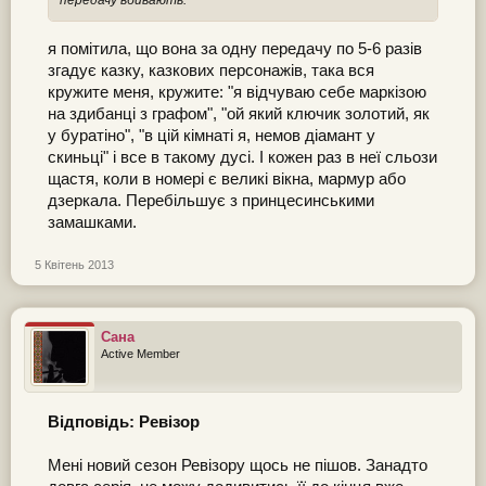
передачу вбивають.
я помітила, що вона за одну передачу по 5-6 разів
згадує казку, казкових персонажів, така вся
кружите меня, кружите: "я відчуваю себе маркізою
на здибанці з графом", "ой який ключик золотий, як
у буратіно", "в цій кімнаті я, немов діамант у
скиньці" і все в такому дусі. І кожен раз в неї сльози
щастя, коли в номері є великі вікна, мармур або
дзеркала. Перебільшує з принцесинськими
замашками.
5 Квітень 2013
Сана
Active Member
Відповідь: Ревізор
Мені новий сезон Ревізору щось не пішов. Занадто