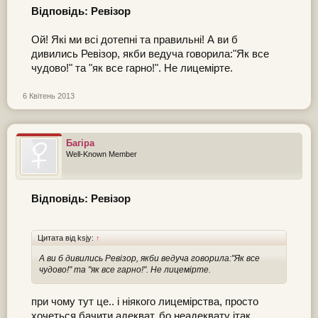
Відповідь: Ревізор
Ой! Які ми всі дотепні та правильні! А ви б
дивились Ревізор, якби ведуча говорила:"Як все
чудово!" та "як все гарно!". Не лицемірте.
6 Квітень 2013
Багіра
Well-Known Member
Відповідь: Ревізор
Цитата від ksjy:
↑
А ви б дивились Ревізор, якби ведуча говорила:"Як все
чудово!" та "як все гарно!". Не лицемірте.
при чому тут це.. і ніякого лицемірства, просто
хочеться бачити адекват, бо неадеквату ітак