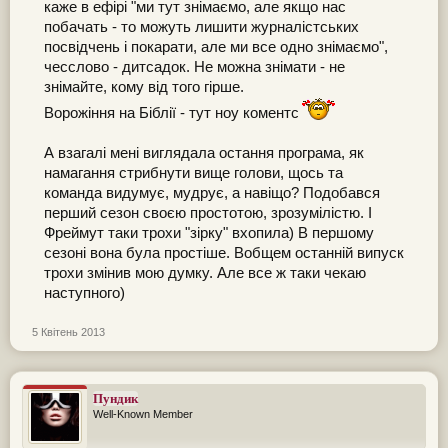
каже в ефірі "ми тут знімаємо, але якщо нас
побачать - то можуть лишити журналістських
посвідчень і покарати, але ми все одно знімаємо",
чесслово - дитсадок. Не можна знімати - не
знімайте, кому від того гірше.
Ворожіння на Біблії - тут ноу коментс
А взагалі мені виглядала остання програма, як
намагання стрибнути вище голови, щось та
команда видумує, мудрує, а навіщо? Подобався
перший сезон своєю простотою, зрозумілістю. І
Фреймут таки трохи "зірку" вхопила) В першому
сезоні вона була простіше. Вобщем останній випуск
трохи змінив мою думку. Але все ж таки чекаю
наступного)
5 Квітень 2013
Пундик
Well-Known Member