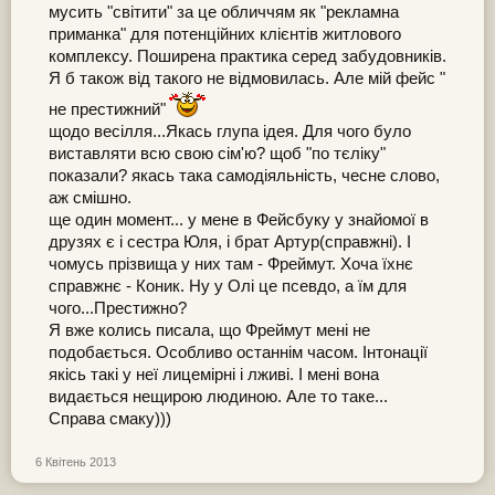
мусить "світити" за це обличчям як "рекламна
приманка" для потенційних клієнтів житлового
комплексу. Поширена практика серед забудовників.
Я б також від такого не відмовилась. Але мій фейс "
не престижний"
щодо весілля...Якась глупа ідея. Для чого було
виставляти всю свою сім'ю? щоб "по тєліку"
показали? якась така самодіяльність, чесне слово,
аж смішно.
ще один момент... у мене в Фейсбуку у знайомої в
друзях є і сестра Юля, і брат Артур(справжні). І
чомусь прізвища у них там - Фреймут. Хоча їхнє
справжнє - Коник. Ну у Олі це псевдо, а їм для
чого...Престижно?
Я вже колись писала, що Фреймут мені не
подобається. Особливо останнім часом. Інтонації
якісь такі у неї лицемірні і лживі. І мені вона
видається нещирою людиною. Але то таке...
Справа смаку)))
6 Квітень 2013