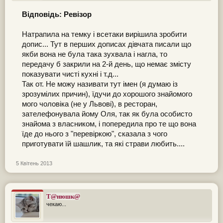
Відповідь: Ревізор
Натрапила на темку і всетаки вирішила зробити
допис... Тут в перших дописах дівчата писали що
якби вона не була така зухвала і нагла, то
передачу б закрили на 2-й день, що немає змісту
показувати чисті кухні і т.д...
Так от. Не можу називати тут імен (я думаю із
зрозумілих причин), їдучи до хорошого знайомого
мого чоловіка (не у Львові), в ресторан,
зателефонувала йому Оля, так як була особисто
знайома з власником, і попередила про те що вона
їде до нього з "перевіркою", сказала з чого
приготувати їй шашлик, та які страви любить....
5 Квітень 2013
Т@нюшк@
чекаю...