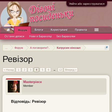
Увійти або зареєструватися
Блоги
Користувачі
Правила
Форум
Останні дописи
Нове в Барахолці
Без Барахолки
...
Форум
А поговорити?..
Катрусин кінозал
Ревізор
< Назад
1
2
3
4
5
6
→
12
Вперед >
Masterpiece
Member
Відповідь: Ревізор