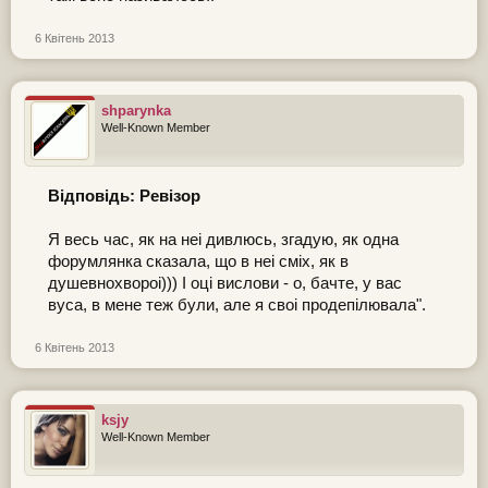
6 Квітень 2013
shparynka
Well-Known Member
Відповідь: Ревізор
Я весь час, як на неi дивлюсь, згадую, як одна
форумлянка сказала, що в неi смiх, як в
душевнохвороi))) I оцi вислови - о, бачте, у вас
вуса, в мене теж були, але я своi продепiлювала".
6 Квітень 2013
ksjy
Well-Known Member