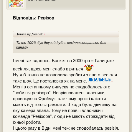
Відповідь: Ревізор
Цитата від Seshat:
↑
Та то 100% був другий дубль весілля спеціально для
каналу
І мені так здалось. Банкет на 3000 грн = Галицьке
весілля, щось мені слабо віриться
Ну я б точно не дозволила зробити з свого весілля
таке шоу. Це постановка як на мене.
Мені в останньому випуску не сподобалось оте
"побиття ревізора". Неврівноважені власники,
провокуюча Фреймут, але чому прості клієнти
мають від того страждати. Шкода було дівчинку на
яку камера впала. Тому не праві і власники і
команда "Ревізора", люди не мають страждати від
їхньої роботи.
І цього разу в Відні мені теж не сподобалась ревізія,