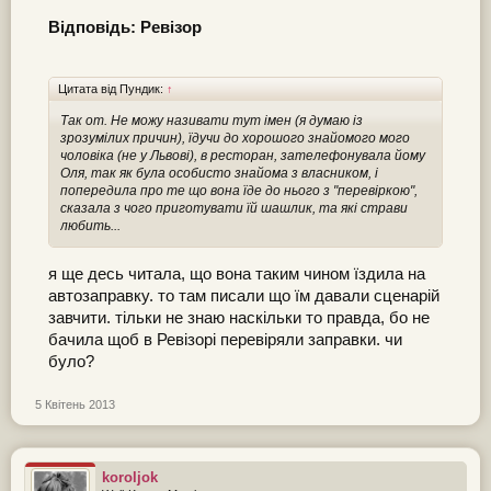
Відповідь: Ревізор
Цитата від Пундик:
↑
Так от. Не можу називати тут імен (я думаю із
зрозумілих причин), їдучи до хорошого знайомого мого
чоловіка (не у Львові), в ресторан, зателефонувала йому
Оля, так як була особисто знайома з власником, і
попередила про те що вона їде до нього з "перевіркою",
сказала з чого приготувати їй шашлик, та які страви
любить...
я ще десь читала, що вона таким чином їздила на
автозаправку. то там писали що їм давали сценарій
завчити. тільки не знаю наскільки то правда, бо не
бачила щоб в Ревізорі перевіряли заправки. чи
було?
5 Квітень 2013
koroljok