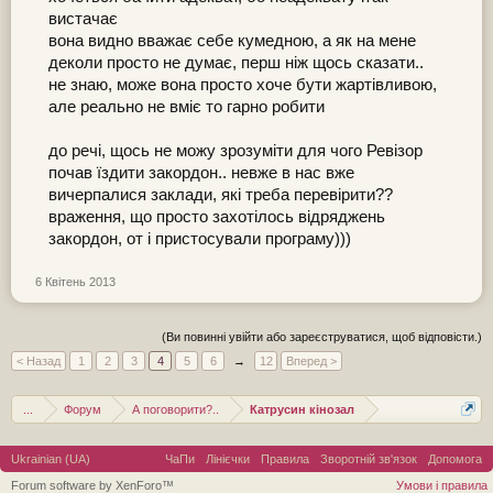
вистачає
вона видно вважає себе кумедною, а як на мене
деколи просто не думає, перш ніж щось сказати..
не знаю, може вона просто хоче бути жартівливою,
але реально не вміє то гарно робити
до речі, щось не можу зрозуміти для чого Ревізор
почав їздити закордон.. невже в нас вже
вичерпалися заклади, які треба перевірити??
враження, що просто захотілось відряджень
закордон, от і пристосували програму)))
6 Квітень 2013
(Ви повинні увійти або зареєструватися, щоб відповісти.)
< Назад
1
2
3
4
5
6
→
12
Вперед >
...
Форум
А поговорити?..
Катрусин кінозал
Ukrainian (UA)
ЧаПи
Лінієчки
Правила
Зворотній зв'язок
Допомога
Forum software by XenForo™
Умови і правила