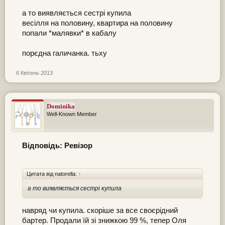
а то виявляється сестрі купила
весілля на половину, квартира на половину
попали *малявки* в кабалу
порєдна галичанка. тьху
6 Квітень 2013
Dominika
Well-Known Member
Відповідь: Ревізор
Цитата від natorella:
↑
а то виявляється сестрі купила
навряд чи купила. скоріше за все своєрідний
бартер. Продали їй зі знижкою 99 %, тепер Оля