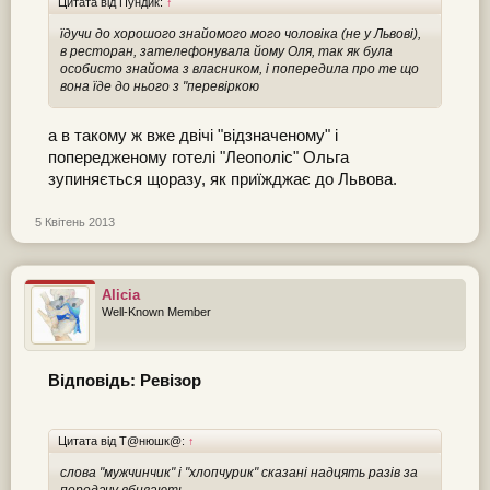
Цитата від Пундик:
↑
їдучи до хорошого знайомого мого чоловіка (не у Львові),
в ресторан, зателефонувала йому Оля, так як була
особисто знайома з власником, і попередила про те що
вона їде до нього з "перевіркою
а в такому ж вже двічі "відзначеному" і
попередженому готелі "Леополіс" Ольга
зупиняється щоразу, як приїжджає до Львова.
5 Квітень 2013
Alicia
Well-Known Member
Відповідь: Ревізор
Цитата від Т@нюшк@:
↑
слова "мужчинчик" і "хлопчурик" сказані надцять разів за