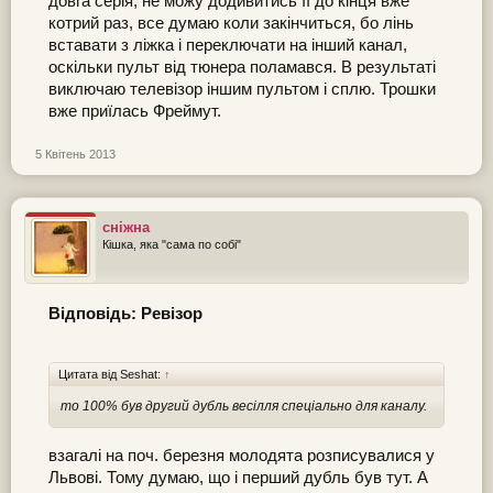
довга серія, не можу додивитись її до кінця вже
котрий раз, все думаю коли закінчиться, бо лінь
вставати з ліжка і переключати на інший канал,
оскільки пульт від тюнера поламався. В результаті
виключаю телевізор іншим пультом і сплю. Трошки
вже приїлась Фреймут.
5 Квітень 2013
сніжна
Кішка, яка "сама по собі"
Відповідь: Ревізор
Цитата від Seshat:
↑
то 100% був другий дубль весілля спеціально для каналу.
взагалі на поч. березня молодята розписувалися у
Львові. Тому думаю, що і перший дубль був тут. А