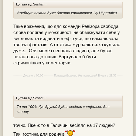
Цитата від Seshat:
↑
Фреймут почала дуже багато кривлятися. Ну і її репліки.
Таке враження, що для команди Ревізора свобода
слова полягає у можливості не обмежувати себе у
висловах та видавати в ефір усе, що намалювала
творча фантазія. А от етика журналістська кульгає
дуже... Оля може і непогана людина, але буває
нетактовна до інших. Вартувало б бути
стриманішою у коментарях.
---------- Додано в 00:00 ---------- Попередній допис був написаний Вчора в 23:59 ------
----
Цитата від Seshat:
↑
Та то 100% був другий дубль весілля спеціально для
каналу.
точно. Яке ж то в Галичині весілля на 17 людей?
Так, гостина для родичів