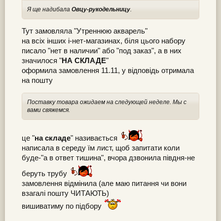
Я ще надибала
Овцу-рукодельницу
.
Тут замовляла "Утреннюю акварель"
на всіх інших і-нет-магазинах, біля цього набору
писало "нет в наличии" або "под заказ", а в них
значилося "
НА СКЛАДЕ
"
оформила замовлення 11.11, у відповідь отримала
на пошту
Поставку товара ожидаем на следующей неделе. Мы с
вами свяжемся.
це "
на складе
" називається
написала в середу їм лист, щоб запитати коли
буде-"а в ответ тишина", вчора дзвонила півдня-не
беруть трубу
замовлення відмінила (але маю питання чи вони
взагалі пошту ЧИТАЮТЬ)
вишиватиму по підбору