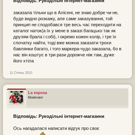
Відповідь: Рукодільні інтернет-магазини
заказала тільки що в Алісені, не знаю добре чи не,
буде видно розкажу, але саме заказування, той
принцип не сподобався тре весь час переходити на
каталог наток(а їх у мене в заказі багацько так як
друзям брала і собі), і окремо кожен колір, і тре їх
спочатку найти, тоді вже можна заказати трохи
бавлянки багато, і того маркера-чудо заказала, бо в
нас він коштує в три рази дорожче ніж там, дуже
його хтіла
11 Січень 2010
La esposa
Moderator
Відповідь: Рукодільні інтернет-магазини
Ось нагадалася написати відгук про своє