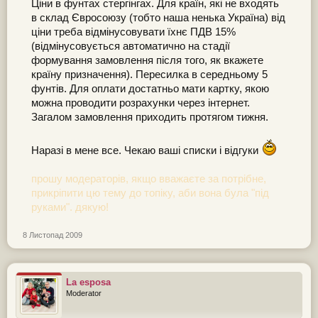
Ціни в фунтах стергінгах. Для країн, які не входять
в склад Євросоюзу (тобто наша ненька Україна) від
ціни треба відмінусовувати їхнє ПДВ 15%
(відмінусовується автоматично на стадії
формування замовлення після того, як вкажете
країну призначення). Пересилка в середньому 5
фунтів. Для оплати достатньо мати картку, якою
можна проводити розрахунки через інтернет.
Загалом замовлення приходить протягом тижня.
Наразі в мене все. Чекаю ваші списки і відгуки
прошу модераторів, якщо вважаєте за потрібне,
прикріпити цю тему до топіку, аби вона була "під
руками". дякую!
8 Листопад 2009
La esposa
Moderator