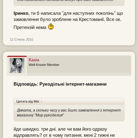
Іринко
, ти б написала "для наступних поколінь" що
замовлення було зроблене на Крестоманії. Все ок.
Претензій нема
12 Січень 2010
Kasia
Well-Known Member
Відповідь: Рукодільні інтернет-магазини
Цитата від Мія:
↑
Дівчата, а скільки часу у вас йшло замовлення з інтернет
магазину "Мир рукоделия"
йде швидко. три дні. але чи вам його одразу
відправлять? от в чому питання. мені 2 тижні не