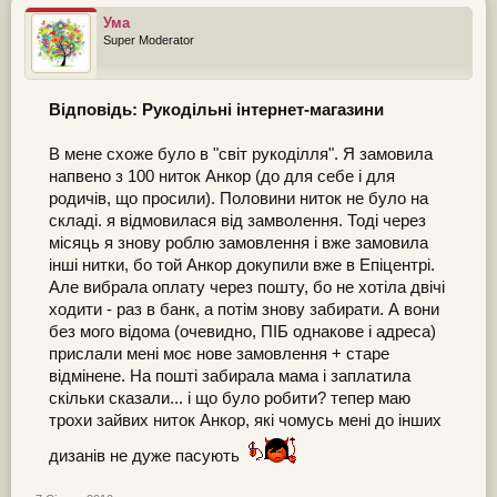
Ума
Super Moderator
Відповідь: Рукодільні інтернет-магазини
В мене схоже було в "світ рукоділля". Я замовила
напвено з 100 ниток Анкор (до для себе і для
родичів, що просили). Половини ниток не було на
складі. я відмовилася від замволення. Тоді через
місяць я знову роблю замовлення і вже замовила
інші нитки, бо той Анкор докупили вже в Епіцентрі.
Але вибрала оплату через пошту, бо не хотіла двічі
ходити - раз в банк, а потім знову забирати. А вони
без мого відома (очевидно, ПІБ однакове і адреса)
прислали мені моє нове замовлення + старе
відмінене. На пошті забирала мама і заплатила
скільки сказали... і що було робити? тепер маю
трохи зайвих ниток Анкор, які чомусь мені до інших
дизанів не дуже пасують