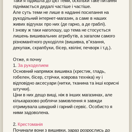
Таки я підійшла до цієї теми, оскільки таке питання
піднімається дедалі частіше і частіше.
Але суть теми не лише в наданні посилання на
рукодільний інтернет-магазин, а саме в наших
живих відгуках про них (де гарно, а де граблі).
І знову ж таки наголошу, що тема не стосується
лишень вишивальних атрибутів, а загалом самого
різноманітного рукоділля (вишивка, в"язання,
декупаж, скрапбуки, бісер, квілінг, печворк і т.д.).
Отже, я почну
1.
За рукоделием
Основний напрямок вишивка (хрестик, гладь,
гобелен, бісер, стрічки, коврова техніка) ну і
відповідно аксесуари (нитки, тканина та інші корисні
штучки).
Ціни в них дещо вищі, ніж в інших магазинах, але
кількаразово роблячи замовлення я завжди
отримувала швидкий і гарний сервіс. Особисто я
ними задоволена.
2.
Крестоманія
Починали вони з вишивки, зараз розрослись до