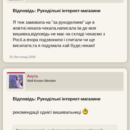
Відповідь: Рукодільні інтернет-магазини
Я теж замовила на "за рукоделием" ще в
жовтні,чекала-чекала.написала їм де моя
вишивка,відповідь-не має на складі чекаємо з
Росії.а вчора подзвонили і спитали чи ще
висилати,та я подумала хай буде,чекаю!
20 Листопад 2009
Анута
Well-Known Member
Відповідь: Рукодільні інтернет-магазини
рекомендації однієї вишивальниці