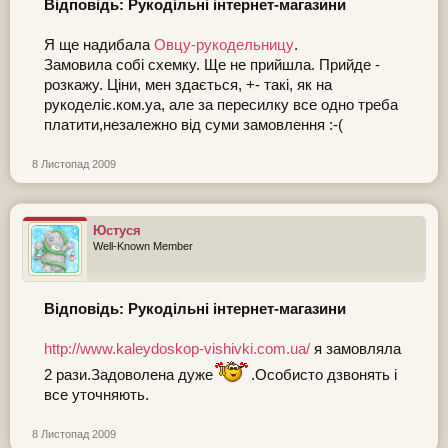
Відповідь: Рукодільні інтернет-магазини
Я ще надибала
Овцу-рукодельницу
.
Замовила собі схемку. Ще не прийшла. Прийде -
розкажу. Ціни, мен здається, +- такі, як на
рукоделіє.ком.уа, але за пересилку все одно треба
платити,незалежно від суми замовлення :-(
8 Листопад 2009
Юстуся
Well-Known Member
Відповідь: Рукодільні інтернет-магазини
http://www.kaleydoskop-vishivki.com.ua/
я замовляла
2 рази.Задоволена дуже
.Особисто дзвонять і
все уточняють.
8 Листопад 2009