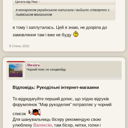
Цитата від Ума:
↑
я ненароком українською написала і вийшло співзвучно з
львівським магазином
я тому і заплуталась. Цей я знаю, не дозріла до
замовляння там і вже не буду
8 Січень 2010
Abraira
Чорний пояс по хендмейду
Відповідь: Рукодільні інтернет-магазини
То відредагуйте перший допис, що згідно відгуків
форумлянок "Мир рукоделия" потрапляє у чорний
список
Для шанувальниць бісеру рекомендую свою
улюблену
Валексію
, там бісер, нитки, голки і