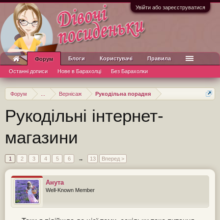
Увійти або зареєструватися
Блоги
Користувачі
Правила
Форум
Останні дописи
Нове в Барахолці
Без Барахолки
Форум
...
Вернісаж
Рукодільна порадня
Рукодільні інтернет-
магазини
1
2
3
4
5
6
→
13
Вперед >
Анута
Well-Known Member