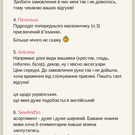
Зробити замовлення в них мені так і не довелось,
тому чекаємо ваших відгуків!
4.
Петелька
Підрозділ попереднього магазинчику (п.3)
присвячений в"язанню.
Більше нічого не скажу
5.
Алісена
Напрямки: різні види вишивки (хрестик, гладь,
гобелен, бісер), декор, ну і звісно аксесуари.
Ціни середні. До замовлення руки так і не дойшли,
хоча враження від спілкування приємні. Пишіть свої
відгуки!
це щодо українських.
ще мені дуже подобається англійський
6.
SewAndSo
асортимент - дуже і дуже широкий. Бажане знання
мови хоча б елементарне інакше можна
заплутатись.