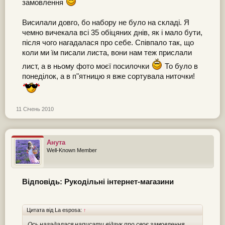
замовлення
Висилали довго, бо набору не було на складі. Я
чемно вичекала всі 35 обіцяних днів, як і мало бути,
після чого нагадалася про себе. Співпало так, що
коли ми їм писали листа, вони нам теж прислали
лист, а в ньому фото моєї посилочки
То було в
понеділок, а в п"ятницю я вже сортувала ниточки!
11 Січень 2010
Анута
Well-Known Member
Відповідь: Рукодільні інтернет-магазини
Цитата від La esposa:
↑
Ось нагадалася написати відгук про своє замовлення