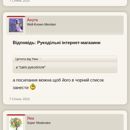
7 Січень 2010
Анута
Well-Known Member
Відповідь: Рукодільні інтернет-магазини
Цитата від Ума:
↑
в "світ рукоділля"
а посилання можна щоб його в чорний список
занести
7 Січень 2010
Ума
Super Moderator