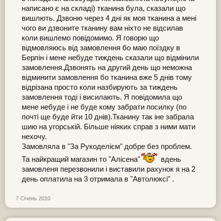
Например, последнеее что я купила: это 2 метровых
написано є на складі) тканина була, сказали що
куска Аиды 18 (белая и экрю) за 16 евро (оба) и 50
моточков мулине ДМС за 14 евро. Ни в одном "живом" или
вишлють. Дзвоню через 4 дні як моя тканина а мені
инет-магазине мне такие цены не встечались
чого ви дзвоните тканину вам ніхто не відсилав
коли вишлемо повідомимо. Я говорю що
відмовляюсь від замовлення бо маю поїздку в
Берлін і мене небуде тиждень сказали що відмінили
замовлення.Дзвонять на другий день що неможна
відминити замовлення бо тканина вже 5 днів тому
відрізана просто коли назбирують за тиждень
замовлення тоді і висилають. Я повідомила що
мене небуде і не буде кому забрати посилку (по
почті ще буде йти 10 днів).Тканину так іне забрала
шию на угорській. Більше ніяких справ з ними мати
нехочу.
Замовляла в "За Рукоделієм" добре без проблем.
Та найкращий магазин то "Алісена"
вдень
замовленя перезвонили і виставили рахунок я на 2
день оплатила на 3 отримала в "Автолюксі" .
7 Січень 2010