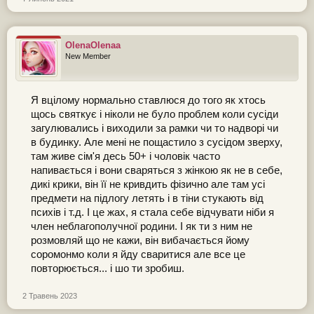
OlenaOlenaa
New Member
Я вцілому нормально ставлюся до того як хтось
щось святкує і ніколи не було проблем коли сусіди
загулювались і виходили за рамки чи то надворі чи
в будинку. Але мені не пощастило з сусідом зверху,
там живе сім'я десь 50+ і чоловік часто
напивається і вони сваряться з жінкою як не в себе,
дикі крики, він її не кривдить фізично але там усі
предмети на підлогу летять і в тіни стукають від
психів і т.д. І це жах, я стала себе відчувати ніби я
член неблагополучної родини. І як ти з ним не
розмовляй що не кажи, він вибачається йому
соромонмо коли я йду сваритися але все це
повторюється... і шо ти зробиш.
2 Травень 2023