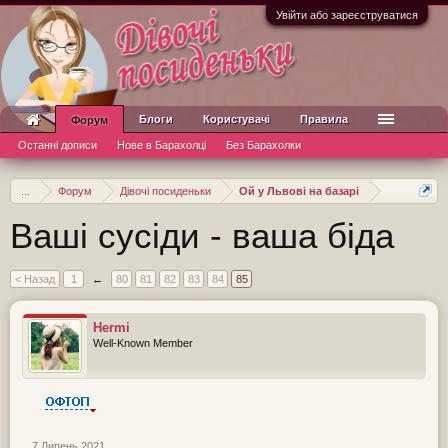
Увійти або зареєструватися
Блоги
Користувачі
Правила
Форум
Останні дописи
Нове в Барахолці
Без Барахолки
...
Форум
Дівочі посиденьки
Ой у Львові на базарі
Ваші сусіди - ваша біда
< Назад
1
←
80
81
82
83
84
85
Hermi
Well-Known Member
7 Липень 2021