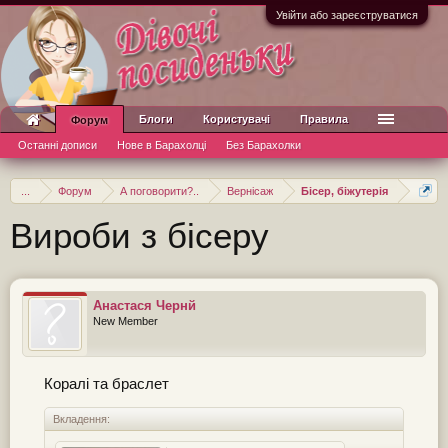
Увійти або зареєструватися
Блоги
Користувачі
Правила
Форум
Останні дописи
Нове в Барахолці
Без Барахолки
...
Форум
А поговорити?..
Вернісаж
Бісер, біжутерія
Вироби з бісеру
Анастася Чернй
New Member
Коралі та браслет
Вкладення: