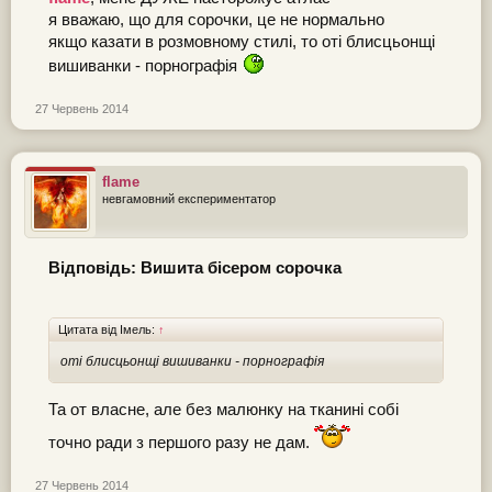
я вважаю, що для сорочки, це не нормально
якщо казати в розмовному стилі, то оті блисцьонщі
вишиванки - порнографія
27 Червень 2014
flame
невгамовний експериментатор
Відповідь: Вишита бісером сорочка
Цитата від Імель:
↑
оті блисцьонщі вишиванки - порнографія
Та от власне, але без малюнку на тканині собі
точно ради з першого разу не дам.
27 Червень 2014