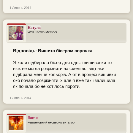
1 Липень 2014
Натуля
Well-Known Member
Відповідь: Вишита бісером сорочка
Я коли підбирала бісер для одніэі вишиванки то
ніяк не могла розрізнити на схемі всі відтінки і
підібрала менше кольорів. А от в процесі вишивки
око почало розрізняти іх але я вже так і залишила
як почала бо не хотілось пороти.
1 Липень 2014
flame
невгамовний експериментатор