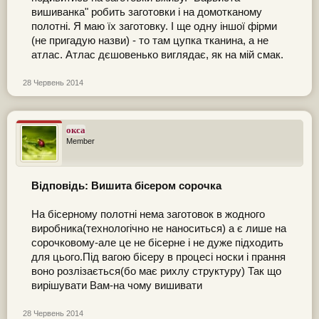
вишиванка" робить заготовки і на домотканому
полотні. Я маю їх заготовку. І ще одну іншої фірми
(не пригадую назви) - то там цупка тканина, а не
атлас. Атлас дєшовенько виглядає, як на мій смак.
28 Червень 2014
окса
Member
Відповідь: Вишита бісером сорочка
На бісерному полотні нема заготовок в жодного
виробника(технологічно не наноситься) а є лише на
сорочковому-але це не бісерне і не дуже підходить
для цього.Під вагою бісеру в процесі носки і прання
воно розлізається(бо має рихлу структуру) Так що
вирішувати Вам-на чому вишивати
28 Червень 2014