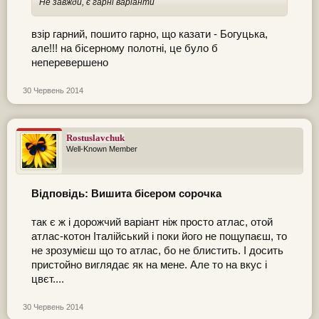
Не завжди, є гарні варіанти
взір гарний, пошито гарно, що казати - Богуцька,
але!!! на бісерному полотні, це було б
неперевершено
30 Червень 2014
Rostuslavchuk
Well-Known Member
Відповідь: Вишита бісером сорочка
так є ж і дорожчий варіант ніж просто атлас, отой
атлас-котон Італійський і поки його не пощупаєш, то
не зрозумієш що то атлас, бо не блистить. І досить
пристойно виглядає як на мене. Але то на вкус і
цвєт....
30 Червень 2014