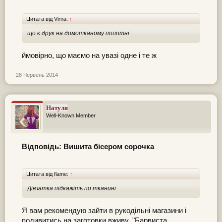
Цитата від Virna:
↑
що є друк на домотканому полотні
ймовірно, що маємо на увазі одне і те ж
28 Червень 2014
Натуля
Well-Known Member
Відповідь: Вишита бісером сорочка
Цитата від flame:
↑
Дівчатка підкажіть по тканині
Я вам рекомендую зайти в рукодільні магазини і
подивитись на заготовки вживу. "Барвиста