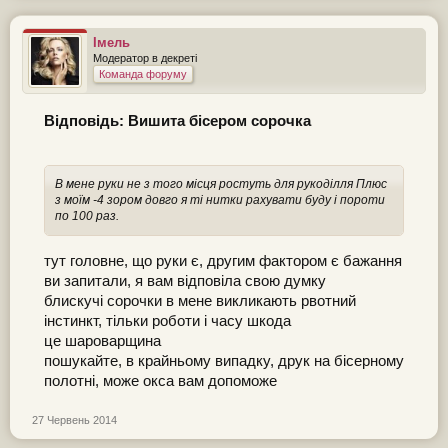
Імель
Модератор в декреті
Команда форуму
Відповідь: Вишита бісером сорочка
В мене руки не з того місця ростуть для рукоділля Плюс
з моїм -4 зором довго я ті нитки рахувати буду і пороти
по 100 раз.
тут головне, що руки є, другим фактором є бажання
ви запитали, я вам відповіла свою думку
блискучі сорочки в мене викликають рвотний
інстинкт, тільки роботи і часу шкода
це шароварщина
пошукайте, в крайньому випадку, друк на бісерному
полотні, може окса вам допоможе
27 Червень 2014