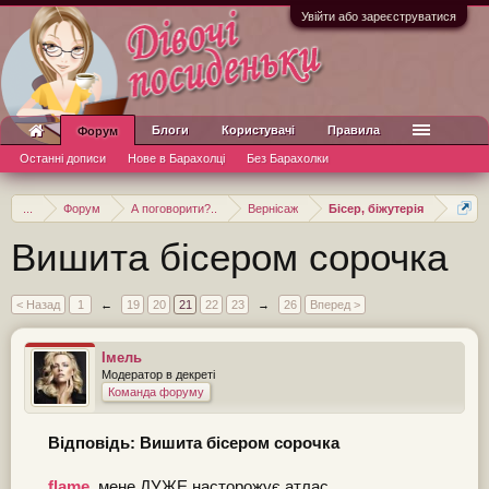
Увійти або зареєструватися
Блоги
Користувачі
Правила
Форум
Останні дописи
Нове в Барахолці
Без Барахолки
...
Форум
А поговорити?..
Вернісаж
Бісер, біжутерія
Вишита бісером сорочка
< Назад
1
←
19
20
21
22
23
→
26
Вперед >
Імель
Модератор в декреті
Команда форуму
Відповідь: Вишита бісером сорочка
flame
, мене ДУЖЕ насторожує атлас