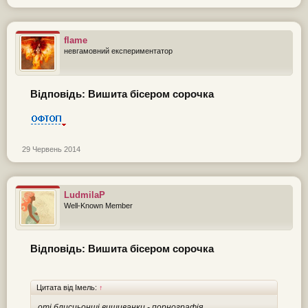
flame
невгамовний експериментатор
Відповідь: Вишита бісером сорочка
29 Червень 2014
LudmilaP
Well-Known Member
Відповідь: Вишита бісером сорочка
Цитата від Імель:
↑
оті блисцьонщі вишиванки - порнографія