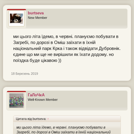
burtseva
New Member
ми цього літа їдемо, в червні. плануємо побувати в
Загребі, по дорозі в Оміш заїхати в їхній
національний парк Крка і також відвідати Дубровнік.
єдине що ми ще не вирішили як їхати додому. но
поїздка буде цікавою ))
18 Березень 2019
ГаЛоЧкА
Well-Known Member
Цитата від burtseva:
↑
ми цього літа їдемо, в червні. плануємо побувати в
Загребі, по дорозі в Оміш заїхати в їхній національний