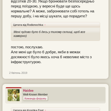
відсотків 20-30. Якщо бронювати безпосередньо
перед поїздкою, у вересні буде ще щось
нормальне? А може, забронювати собі готель на
першу добу, і на місці шукати, що порадите?
Цитата від Rodionochka:
↑
Мені чудово було б десь у тихому селищі, щоб все
камерно)
постою, послухаю.
Але мені ще було б добре, якби в межах
досяжності було якесь хоча б невелике місто з
інфраструктурою.
2 Квітень 2019
Haidee
Well-Known Member
Команда форуму
Цитата від Kroshka Enot:
↑