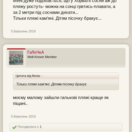
Мені дуже подобається, що у Хорватії сосни аж до
пляжу ростуть- можна на сонці грвтись-плавати, а
за 2 метри під соснами дихати...
Тільки пляжі кам‘яні. Дітям пісочку бракує...
5 Березень 2019
ГаЛоЧкА
Well-Known Member
Цитата від fiesta:
↑
Тільки пляжі кам‘яні. Дітям пісочку бракує
моєму малому зайшли галькові пляжі краще як
піщані..
5 Березень 2019
Погоджуюся x
1