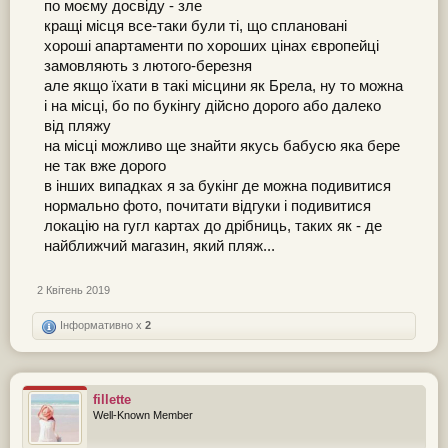
по моєму досвіду - зле
кращі місця все-таки були ті, що сплановані
хороші апартаменти по хороших цінах європейці
замовляють з лютого-березня
але якщо їхати в такі місцини як Брела, ну то можна
і на місці, бо по букінгу дійсно дорого або далеко
від пляжу
на місці можливо ще знайти якусь бабусю яка бере
не так вже дорого
в інших випадках я за букінг де можна подивитися
нормально фото, почитати відгуки і подивитися
локацію на гугл картах до дрібниць, таких як - де
найближчий магазин, який пляж...
2 Квітень 2019
Інформативно x
2
fillette
Well-Known Member