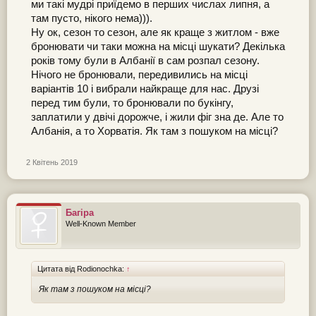
ми такі мудрі приїдемо в перших числах липня, а
там пусто, нікого нема))).
Ну ок, сезон то сезон, але як краще з житлом - вже
бронювати чи таки можна на місці шукати? Декілька
років тому були в Албанії в сам розпал сезону.
Нічого не бронювали, передивились на місці
варіантів 10 і вибрали найкраще для нас. Друзі
перед тим були, то бронювали по букінгу,
заплатили у двічі дорожче, і жили фіг зна де. Але то
Албанія, а то Хорватія. Як там з пошуком на місці?
2 Квітень 2019
Багіра
Well-Known Member
Цитата від Rodionochka:
↑
Як там з пошуком на місці?