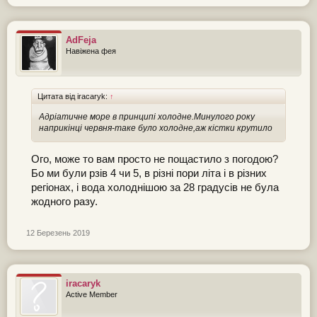
AdFeja
Навіжена фея
Цитата від iracaryk:
↑
Адріатичне море в принципі холодне.Минулого року
наприкінці червня-таке було холодне,аж кістки крутило
Ого, може то вам просто не пощастило з погодою?
Бо ми були рзів 4 чи 5, в різні пори літа і в різних
регіонах, і вода холоднішою за 28 градусів не була
жодного разу.
12 Березень 2019
iracaryk
Active Member