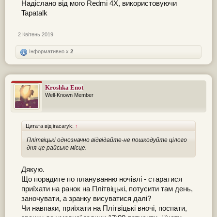
Надіслано від мого Redmi 4X, використовуючи
Tapatalk
2 Квітень 2019
Інформативно x
2
Kroshka Enot
Well-Known Member
Цитата від iracaryk:
↑
Плітвіцькі однозначно відвідайте-не пошкодуйте цілого
дня-це райське місце.
Дякую.
Що порадите по плануванню ночівлі - старатися
приїхати на ранок на Плітвіцькі, потусити там день,
заночувати, а зранку висуватися далі?
Чи навпаки, приїхати на Плітвіцькі вночі, поспати,