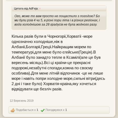
Цитата від AdFeja:
↑
Ого, може то вам просто не пощастило з погодою? Бо
ми були рзів 4 чи 5, в різні пори літа і в різних регіонах, і
вода холоднішою за 28 градусів не була жодного разу.
Кілька разів були в Чорногоріі,Хорватіі -море
однозначно холодніше,ніж в
Албаніі,Болгаріі,Греціі.Найкращим морем по
температурі,для мене було єгейське(Греція).В
Албанії було занадто тепле в Ксамілі(але це був
вересень місяць).Всі ці країни-це прекрасні
подорожі,незабутні спогади,кожна по своєму
особлива).Для мене літній відпочинок -це не лише
море і навіть попри холодне море,сильні вітри(десь
2 дні і таке було) Хорватія-краіна,яку хочеться
відвідувати ще безліч разів.
12 Березень 2019
Подобається x
1
Погоджуюся x
1