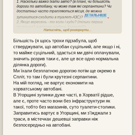
1. Наскільки важко їхати авто? (в плані, чи більшість
дороги по автобану, чи може там які серпантини? Чи
достатньо часто трапляються місця, де можна
зупинитися-сходити в туалет-АЗС)?
2. Якщо вересень - то коли і куди? (тільки перша
половина? виключно південь Хорватії?)
Натисніть, щоб розгорнути...
3. Що з житлом? Ми не можемо зараз нічого бронювати,
бо шанси поїхати на море цього року - відсотків 20-30.
Більшість (я щось трохи підзабула, щоб
Якщо бронювати безпосередньо перед поїздкою, у
вересні буде ще щось нормальне? А може, забронювати
стверджувати, що автобан суцільний, але якщо і ні,
собі готель на першу добу, і на місці шукати, що
то майже суцільний, здається ми двічі оплачували,
порадите?
значить розрив таки є, але це все одно нормальна
ділянка дороги).
постою, послухаю.
Але мені ще було б добре, якби в межах досяжності було
Ми їхали безплатною дорогою потім ще окремо в
якесь хоча б невелике місто з інфраструктурою.
Спліт, то там і були крутезні серпантини.
На мій погляд, не вартує економити на
хорватському автобані.
В Угорщині зупинки дуже часті, в Хорватії рідше,
але є, проте часто вони без інфраструктури як
такої, тобто без магазинів, суто туалети-столики.
Заправитись вартує в Угорщині, ми з'їжджали з
траси, в містечках дешевші заправки ніж
безпосередньо на автобані.