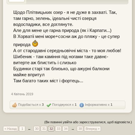
Щодо Плітвицьких озер - я не дуже в захваті. Так,
там гарно, зелень, ідеальні чисті озерця
водоспадики, все доглянуте.
Але для мене це гарна природа (як і Карпати...)
В Хорватіі мені море+сосни аж до пляжу - це супер
природа
А от стародавні середньовічні міста - то моя любов!
Шибеник - там каміння під ногами таке давнє-
витерте аж блистить і слизько
Будинки старі так близько, що ажурні балкони
майже впритул
Там багато таких міст і фортець...
4 Квітень 2019
Подобається x
3
Погоджуюся x
1
Інформативно x
1
(Ви повинні увійти або зареєструватися, щоб відповісти.)
< Назад
1
←
30
31
32
33
34
→
38
Вперед >