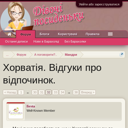
Увійти або зареєструватися
Блоги
Користувачі
Правила
Форум
Останні дописи
Нове в Барахолці
Без Барахолки
...
Форум
А поговорити?..
Мандри
Хорватія. Відгуки про
відпочинок.
< Назад
1
←
30
31
32
33
34
→
38
Вперед >
fiesta
Well-Known Member