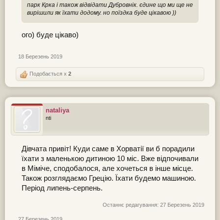
парк Крка і також відвідати Дубровнік. єдине що ми ще не
вирішили як їхати додому. но поїздка буде цікавою ))
ого) буде цікаво)
18 Березень 2019
Подобається x
2
nataliya
nti
Дівчата привіт! Куди саме в Хорватії ви б порадили
їхати з маленькою дитиною 10 міс. Вже відпочивали
в Міміче, сподобалося, але хочеться в інше місце.
Також розглядаємо Грецію. Їхати будемо машиною.
Період липень-серпень.
Останнє редагування:
27 Березень 2019
27 Березень 2019