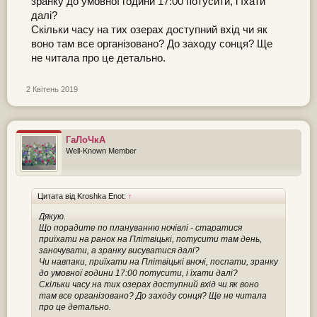
зранку до умовної години 17:00 потусити, і їхати
далі?
Скільки часу на тих озерах доступний вхід чи як
воно там все організовано? До заходу сонця? Ще
не читала про це детально.
2 Квітень 2019
ГаЛоЧкА
Well-Known Member
Цитата від Kroshka Enot:
↑
Дякую.
Що порадите по плануванню ночівлі - старатися
приїхати на ранок на Плітвіцькі, потусити там день,
заночувати, а зранку висуватися далі?
Чи навпаки, приїхати на Плітвіцькі вночі, поспати, зранку
до умовної години 17:00 потусити, і їхати далі?
Скільки часу на тих озерах доступний вхід чи як воно
там все організовано? До заходу сонця? Ще не читала
про це детально.