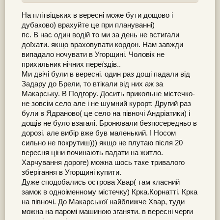
На плітвіцьких в вересні може бути дощово і
дубаково) врахуйте це при плануванні)
пс. В нас один водій то ми за день не встигали
доїхати. якщо враховувати кордон. Нам завжди
випадало ночувати в Угорщині. Чоловік не
прихильник нічних переїздів..
Ми двічі були в вересні. один раз дощі падали від
Задару до Брели, то втікали від них аж за
Макарську. В Подгору. Досить прикольне містечко-
не зовсім село але і не шумний курорт. Другий раз
були в Ядраново( це село на півночі Андріатики) і
дощів не було взагалі. Бронювали безпосередньо в
дорозі. але вибір вже був маленький. І Носом
сильно не покрутиш))) якщо не плутаю після 20
вересня ціни починають падати на житло.
Харчування дороге) можна шось таке тривалого
зберігання в Угорщині купити.
Дуже сподобались острова Хвар( там класний
замок в одноіменному містечку) Крка.Корнатті. Крка
на півночі. До Макарської найближче Хвар, туди
можна на паромі машиною зганяти. в вересні черги