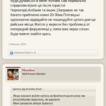
буде,думаю,бо в мене чоловік сам нормально
справлявся(але це після гористої
Чорногорії,Албанія та інших.)Заправок не так
багато-приблизно кожні 20-30км.Плітвіцькі
однозначно відвідайте-не пошкодуйте цілого дня-це
райське місце.Житло у вересні без проблем,а от
попередній форумлянці у липні вже якраз сезон-
буде важче знайти щось.
2 Квітень 2019
Інформативно x
1
Mansikat
Well-Known Member
Цитата від Kroshka Enot:
↑
Якщо взагалі вийде кудись вибратися цього року, ми
розглядаємо вересень, як варіант.
Мені цікавить відгук бувалих: