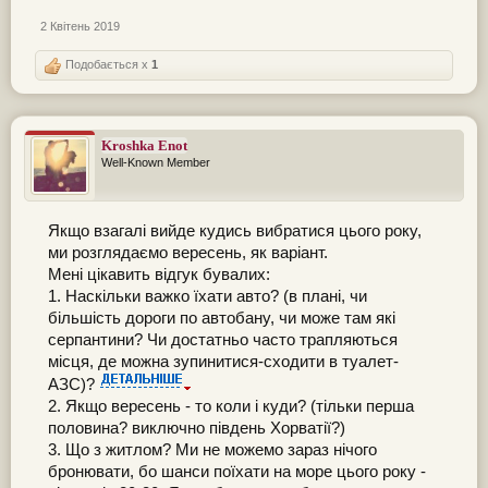
2 Квітень 2019
Подобається x
1
Kroshka Enot
Well-Known Member
Якщо взагалі вийде кудись вибратися цього року,
ми розглядаємо вересень, як варіант.
Мені цікавить відгук бувалих:
1. Наскільки важко їхати авто? (в плані, чи
більшість дороги по автобану, чи може там які
серпантини? Чи достатньо часто трапляються
місця, де можна зупинитися-сходити в туалет-
АЗС)?
2. Якщо вересень - то коли і куди? (тільки перша
половина? виключно південь Хорватії?)
3. Що з житлом? Ми не можемо зараз нічого
бронювати, бо шанси поїхати на море цього року -