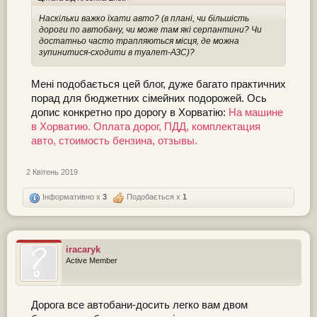
Наскільки важко їхати авто? (в плані, чи більшість
дороги по автобану, чи може там які серпантини? Чи
достатньо часто трапляються місця, де можна
зупинитися-сходити в туалет-АЗС)?
Мені подобається цей блог, дуже багато практичних
порад для бюджетних сімейних подорожей. Ось
допис конкретно про дорогу в Хорватію:
На машине
в Хорватию. Оплата дорог, ПДД, комплектация
авто, стоимость бензина, отзывы.
2 Квітень 2019
Інформативно x
3
Подобається x
1
iracaryk
Active Member
Дорога все автобани-досить легко вам двом