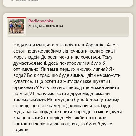
Rodionochka
Безнадійна оптимістка
Надумали ми цього літа поїхати в Хорватію. Але в
сезон не дуже любимо відпочивати, коли спека і
море людей. До осені чекати не хочеться. Тому,
думається мені, десь початок липня було б
оптимально. Як там в перших числах липня? Як
вода? Бо є страх, що буде зимна, і діти не зможуть
купатись. І що робити з житлом? Вже шукати і
бронювати? Чи в такий от період ще можна знайти
на місці? Плануємо іхати з друзями, двома чи
трьома сім’ями. Мені чудово було б десь у тихому
селищі, щоб все камерно), компанія й так буде.
Будь ласка, порадьте сайти з орендою і місця, куди
краще в такий от період. Ну і якби хтось дав
контакти і зорієнтував по цінах, то була б дуже
вдячна.