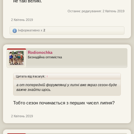
не такі великі.
Останнє редагування:
2 Квітень 2019
2 Квітень 2019
Інформативно x
2
Rodionochka
Безнадійна оптимістка
Цитата від iracaryk:
↑
а от попередній форумлянці у липні вже якраз сезон-буде
важче знайти щось.
Тобто сезон починається з перших чисел липня?
2 Квітень 2019