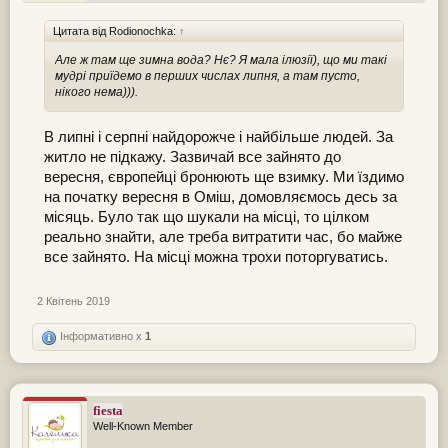
Цитата від Rodionochka:
↑
Але ж там ще зимна вода? Нє? Я мала ілюзії), що ми такі
мудрі приїдемо в перших числах липня, а там пусто,
нікого нема))).
В липні і серпні найдорожче і найбільше людей. За
житло не підкажу. Зазвичай все зайнято до
вересня, європейці бронюють ще взимку. Ми їздимо
на початку вересня в Оміш, домовляємось десь за
місяць. Було так що шукали на місці, то цілком
реально знайти, але треба витратити час, бо майже
все зайнято. На місці можна трохи поторгуватись.
2 Квітень 2019
Інформативно x
1
fiesta
Well-Known Member