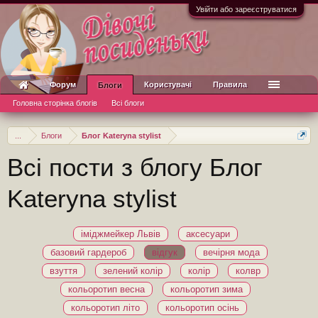
Увійти або зареєструватися
Форум
Користувачі
Правила
Блоги
Головна сторінка блогів
Всі блоги
...
Блоги
Блог Kateryna stylist
Всі пости з блогу Блог
Kateryna stylist
іміджмейкер Львів
аксесуари
базовий гардероб
відгук
вечірня мода
взуття
зелений колір
колір
колвр
кольоротип весна
кольоротип зима
кольоротип літо
кольоротип осінь