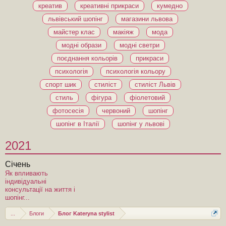
креатив
креативні прикраси
кумедно
львівський шопінг
магазини львова
майстер клас
макіяж
мода
модні образи
модні светри
поєднання кольорів
прикраси
психологія
психологія кольору
спорт шик
стиліст
стиліст Львів
стиль
фігура
фіолетовий
фотосесія
червоний
шопінг
шопінг в Італії
шопінг у львові
2021
Січень
Як впливають
індивідуальні
консультації на життя і
шопінг...
...
Блоги
Блог Kateryna stylist