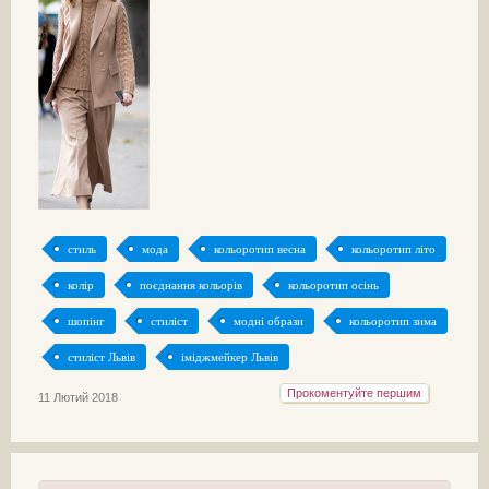
стиль
мода
кольоротип весна
кольоротип літо
колір
поєднання кольорів
кольоротип осінь
шопінг
стиліст
модні образи
кольоротип зима
стиліст Львів
іміджмейкер Львів
Прокоментуйте першим
11 Лютий 2018