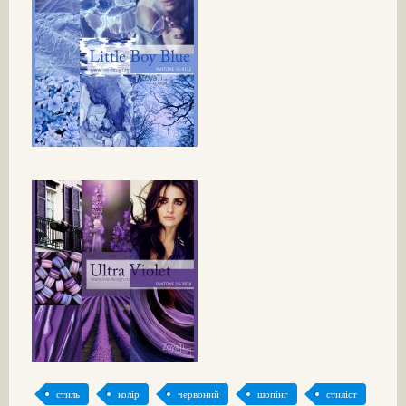
стиль
колір
червоний
шопінг
стиліст