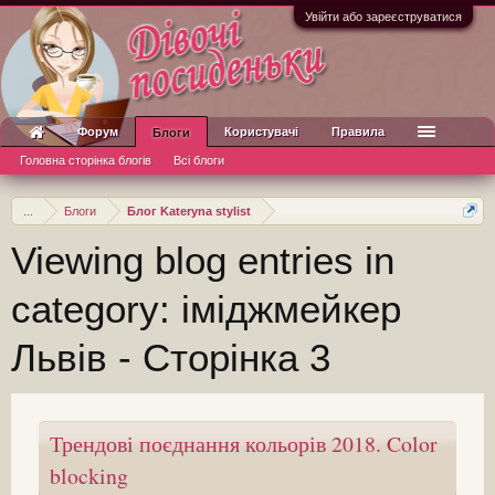
Увійти або зареєструватися
Форум
Користувачі
Правила
Блоги
Головна сторінка блогів
Всі блоги
...
Блоги
Блог Kateryna stylist
Viewing blog entries in
category: іміджмейкер
Львів - Сторінка 3
Трендові поєднання кольорів 2018. Color
blocking