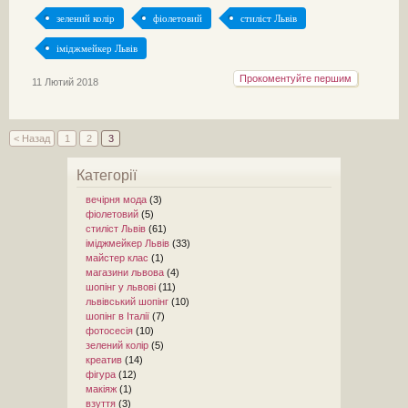
зелений колір
фіолетовий
стиліст Львів
іміджмейкер Львів
Прокоментуйте першим
11 Лютий 2018
< Назад
1
2
3
Категорії
вечірня мода
(3)
фіолетовий
(5)
стиліст Львів
(61)
іміджмейкер Львів
(33)
майстер клас
(1)
магазини львова
(4)
шопінг у львові
(11)
львівський шопінг
(10)
шопінг в Італії
(7)
фотосесія
(10)
зелений колір
(5)
креатив
(14)
фігура
(12)
макіяж
(1)
взуття
(3)