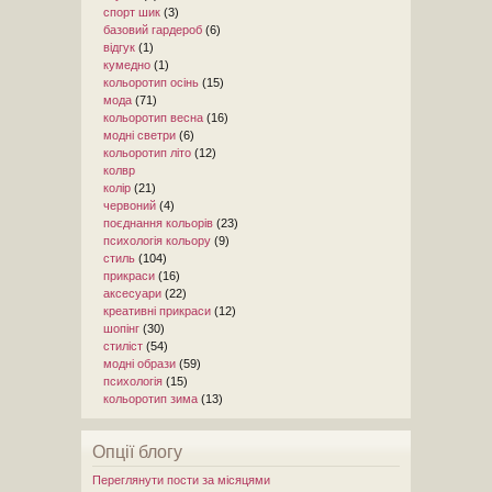
спорт шик
(3)
базовий гардероб
(6)
відгук
(1)
кумедно
(1)
кольоротип осінь
(15)
мода
(71)
кольоротип весна
(16)
модні светри
(6)
кольоротип літо
(12)
колвр
колір
(21)
червоний
(4)
поєднання кольорів
(23)
психологія кольору
(9)
стиль
(104)
прикраси
(16)
аксесуари
(22)
креативні прикраси
(12)
шопінг
(30)
стиліст
(54)
модні образи
(59)
психологія
(15)
кольоротип зима
(13)
Опції блогу
Переглянути пости за місяцями