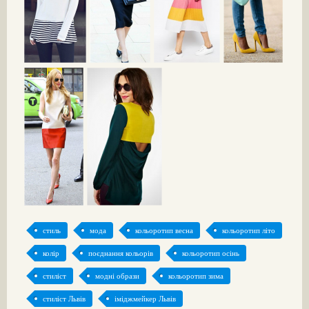
стиль
мода
кольоротип весна
кольоротип літо
колір
поєднання кольорів
кольоротип осінь
стиліст
модні образи
кольоротип зима
стиліст Львів
іміджмейкер Львів