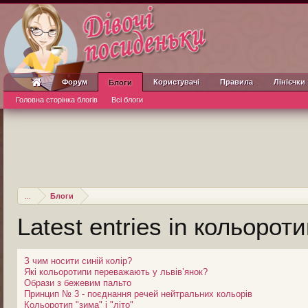
Форум
Користувачі
Правила
Лінієчки
Блоги
Головна сторінка блогів
Всі блоги
...
Блоги
Latest entries in кольороти
З чим носити синій колір?
Які кольоротипи переважають у львів’янок?
Образи з бежевим пальто
Принцип № 3 - поєднання речей нейтральних кольорів
Кольоротип "зима" і "літо"