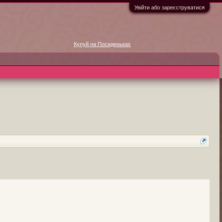
Увійти або зареєструватися
Купуй на Посиденьках