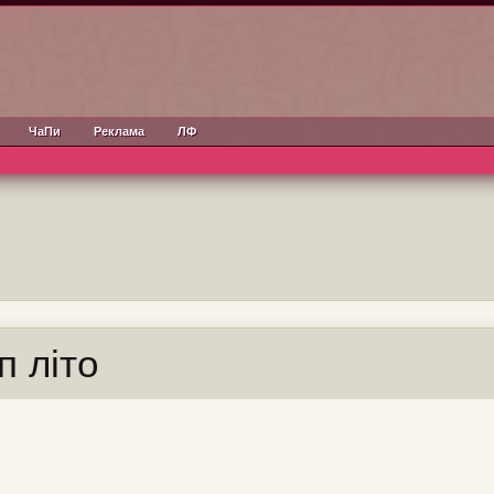
ЧаПи
Реклама
ЛФ
п літо