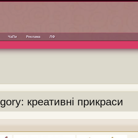
ЧаПи
Реклама
ЛФ
tegory: креативні прикраси