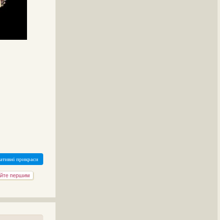
ативні прикраси
йте першим