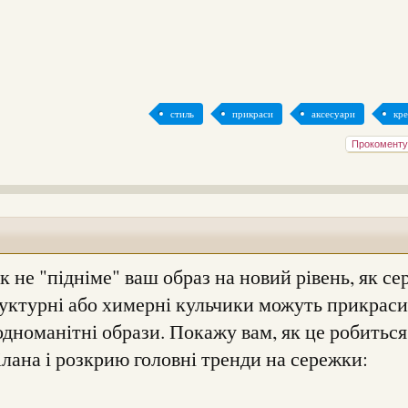
стиль
прикраси
аксесуари
кре
Прокоменту
к не "підніме" ваш образ на новий рівень, як се
труктурні або химерні кульчики можуть прикрас
 одноманітні образи. Покажу вам, як це робиться
лана і розкрию головні тренди на сережки: