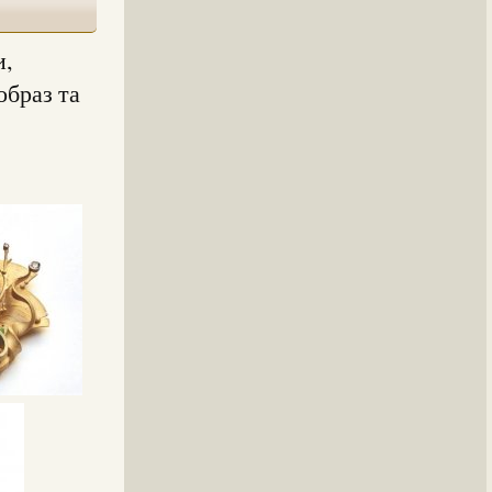
и,
образ та