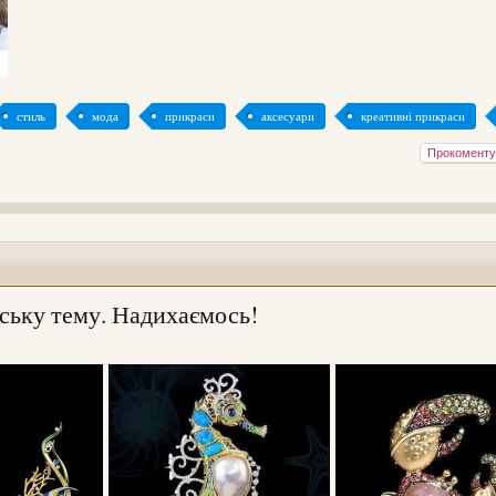
стиль
мода
прикраси
аксесуари
креативні прикраси
Прокоменту
ську тему. Надихаємось!