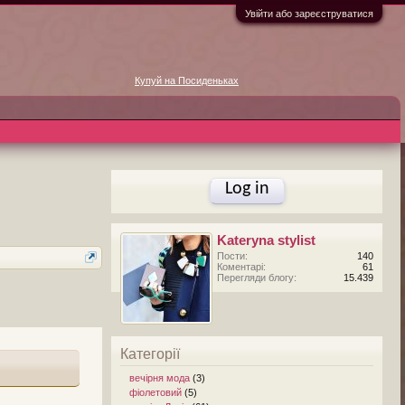
Увійти або зареєструватися
Купуй на Посиденьках
Log in
Kateryna stylist
Пости:
140
Коментарі:
61
Перегляди блогу:
15.439
Категорії
вечірня мода
(3)
фіолетовий
(5)