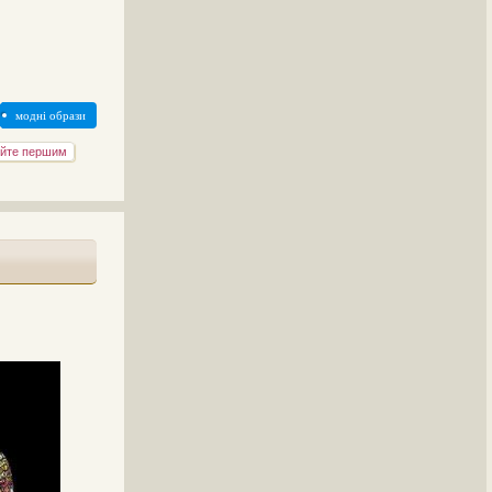
модні образи
йте першим