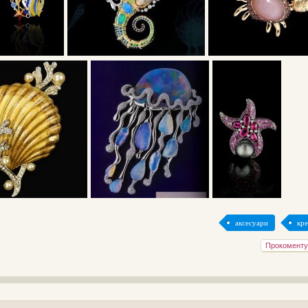
аксесуари
кре
Прокоменту