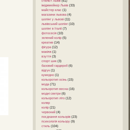
стиліст Львів
(61)
іміджмейкер Львів
(33)
майстер клас
(1)
магазини львова
(4)
шопінг у львові
(11)
львівський шопінг
(10)
шопінг в Італії
(7)
фотосесія
(10)
зелений колір
(5)
креатив
(14)
фігура
(12)
макіяж
(1)
взуття
(3)
спорт шик
(3)
базовий гардероб
(6)
відгук
(1)
кумедно
(1)
кольоротип осінь
(15)
мода
(71)
кольоротип весна
(16)
модні светри
(6)
кольоротип літо
(12)
колвр
колір
(21)
червоний
(4)
поєднання кольорів
(23)
психологія кольору
(9)
стиль
(104)