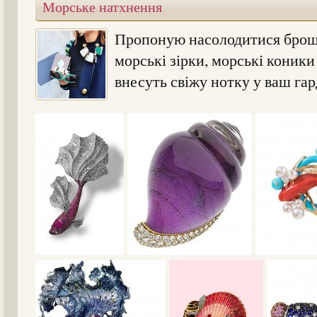
Морське натхнення
Пропоную насолодитися брошк
морські зірки, морські коники
внесуть свіжу нотку у ваш гар