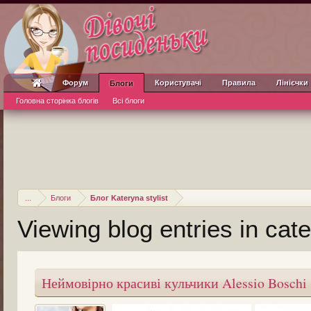
Форум
Користувачі
Правила
Лінієчки
Блоги
Головна сторінка блогів
Всі блоги
...
Блоги
Блог Kateryna stylist
Viewing blog entries in ca
Неймовірно красиві кульчики Alessio Boschi