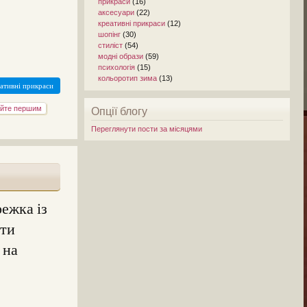
прикраси
(16)
аксесуари
(22)
креативні прикраси
(12)
шопінг
(30)
стиліст
(54)
модні образи
(59)
психологія
(15)
кольоротип зима
(13)
ативні прикраси
йте першим
Опції блогу
Переглянути пости за місяцями
режка із
ити
 на