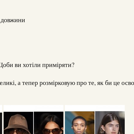
ї довжини
Щоби ви хотіли приміряти?
еликі, а тепер розмірковую про те, як би це осв