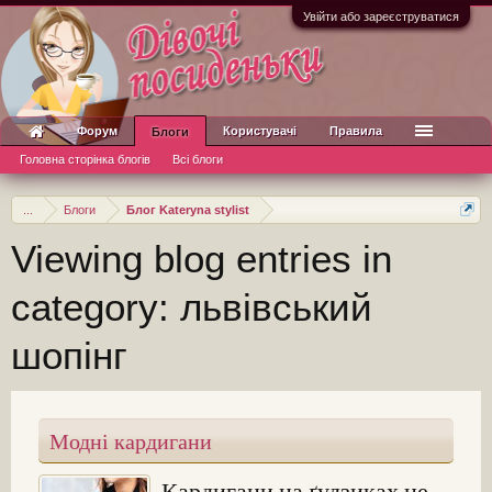
Увійти або зареєструватися
Форум
Користувачі
Правила
Блоги
Головна сторінка блогів
Всі блоги
...
Блоги
Блог Kateryna stylist
Viewing blog entries in
category: львівський
шопінг
Модні кардигани
Кардигани на ґудзиках не