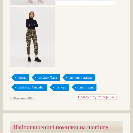
стиль
стиліст Львів
шопінг у львові
львівський шопінг
фігура
спорт шик
Прокоментуйте першим
6 Жовтень 2020
Найпоширеніші помилки на шопінгу