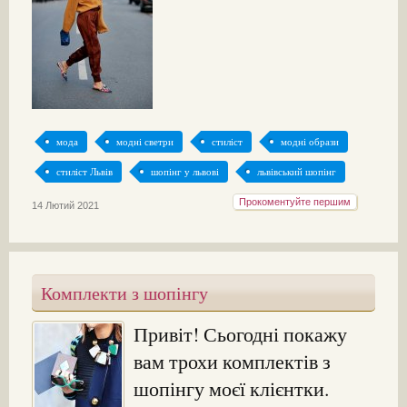
мода
модні светри
стиліст
модні образи
стиліст Львів
шопінг у львові
львівський шопінг
Прокоментуйте першим
14 Лютий 2021
Комплекти з шопінгу
Привіт! Сьогодні покажу
вам трохи комплектів з
шопінгу моєї клієнтки.