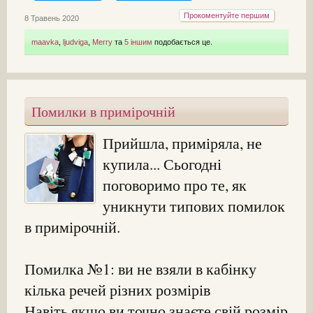
Прокоментуйте першим
8 Травень 2020
maavka
,
ljudviga
,
Merry
та
5 іншим
подобається це.
Помилки в примірочній
Прийшла, приміряла, не
купила... Сьогодні
поговоримо про те, як
уникнути типових помилок
в примірочній.
Помилка №1: ви не взяли в кабінку
кілька речей різних розмірів
Навіть якщо ви точно знаєте свій розмір