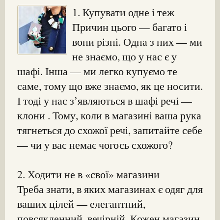
1. Купувати одне і теж
Причин цього — багато і
вони різні. Одна з них — ми
не знаємо, що у нас є у
шафі. Інша — ми легко купуємо те
саме, тому що вже знаємо, як це носити.
І тоді у нас з’являються в шафі речі —
клони . Тому, коли в магазині ваша рука
тягнеться до схожої речі, запитайте себе
— чи у вас немає чогось схожого?
2. Ходити не в «свої» магазини
Треба знати, в яких магазинах є одяг для
ваших цілей — елегантний,
повсякденний, вечірній. Кожен магазин