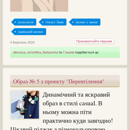
психологія
стиліст Львів
шопінг у львові
львівський шопінг
Прокоментуйте першим
4 Березень 2020
olerusya
,
veroni4ka
,
fantazerka
та
7 іншим
подобається це.
Образ № 5 з проекту "Перевтілення"
Динамічний та яскравий
образ в стилі casual. В
ньому можна піти
практично куди завгодно!
Цікавий піджак з різнокольоровою