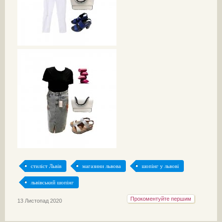
стиліст Львів
магазини львова
шопінг у львові
львівський шопінг
Прокоментуйте першим
13 Листопад 2020