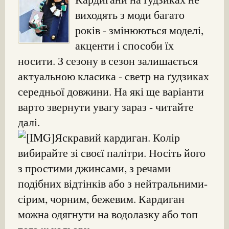
виходять з моди багато
років - змінюються моделі,
акценти і способи їх
носити. З сезону в сезон залишається
актуальною класика - светр на ґудзиках
середньої довжини. На які ще варіанти
варто звернути увагу зараз - читайте
далі.
Яскравий кардиган. Колір
вибирайте зі своєї палітри. Носіть його
з простими джинсами, з речами
подібних відтінків або з нейтральними-
сірим, чорним, бежевим. Кардиган
можна одягнути на водолазку або топ