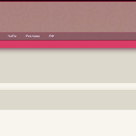
ЧаПи
Реклама
ЛФ