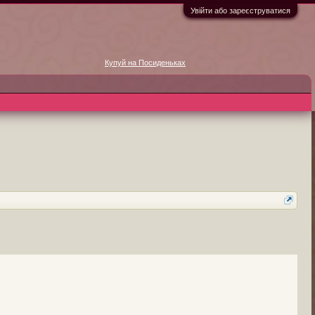
Увійти або зареєструватися
Купуй на Посиденьках