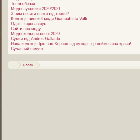
Теплі образи
Модні пуховики 2020/2021
З чим носити светр під горло?
Колекція високої моди Giambattista Valli...
Одяг і коронавірус
Сайти про моду
Модні кольори осені 2020
Сумки від Andres Gallardo
Нова колекція Іріс ван Херпен від кутюр - це неймовірна краса!
Сучасний силует
...
Блоги