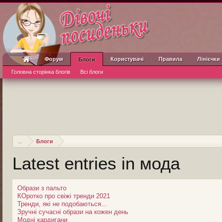
Форум
Користувачі
Правила
Лінієчки
Блоги
Головна сторінка блогів
Всі блоги
...
Блоги
Latest entries in мода
Образи з пальто
КОротко про свіжі тренди 2021
Тренди, які не подобаються...
Зручні сучасні образи на кожен день
Модні кардигани