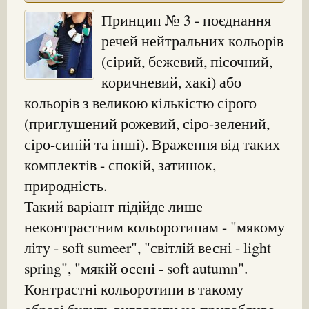
Принцип № 3 - поєднання
речей нейтральних кольорів
(сірий, бежевий, пісочний,
коричневий, хакі) або
кольорів з великою кількістю сірого
(приглушений рожевий, сіро-зелений,
сіро-синій та інші). Враження від таких
комплектів - спокій, затишок,
природність.
Такий варіант підійде лише
неконтрастним кольоротипам - "мякому
літу - soft sumeer", "світлій весні - light
spring", "мякій осені - soft autumn".
Контрастні кольоротипи в такому