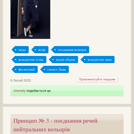
мода
колір
поєднання кольорів
кольоротип осінь
модні образи
кольоротип зима
фіолетовий
стиліст Львів
Прокоментуйте першим
6 Лютий 2020
shemely
подобається це.
Принцип № 3 - поєднання речей
нейтральних кольорів