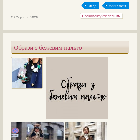
мода
психологія
Прокоментуйте першим
28 Серпень 2020
Образи з бежевим пальто