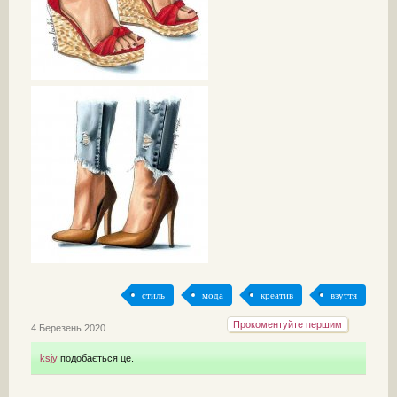
стиль
мода
креатив
взуття
Прокоментуйте першим
4 Березень 2020
ksjy
подобається це.