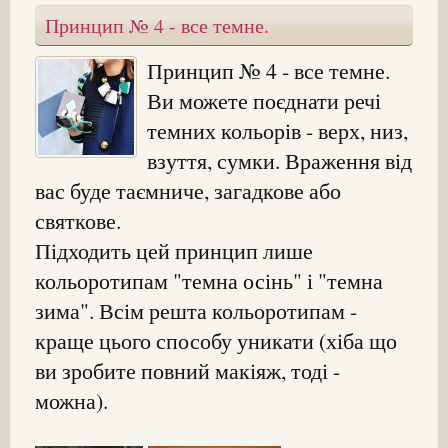
Принцип № 4 - все темне.
Принцип № 4 - все темне.
Ви можете поєднати речі
темних кольорів - верх, низ,
взуття, сумки. Враження від
вас буде таємниче, загадкове або
святкове.
Підходить цей принцип лише
кольоротипам "темна осінь" і "темна
зима". Всім решта кольоротипам -
краще цього способу уникати (хіба що
ви зробите повний макіяж, тоді -
можна).