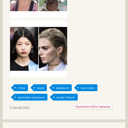
стиль
мода
прикраси
аксесуари
креативні прикраси
модні образи
Прокоментуйте першим
6 Лютий 2020