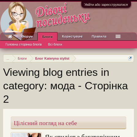
Увійти або зареєструватися
Форум
Користувачі
Правила
Блоги
Головна сторінка блогів
Всі блоги
...
Блоги
Блог Kateryna stylist
Viewing blog entries in
category: мода - Сторінка
2
Цілісний погляд на себе
Як стиліст з багаторічним