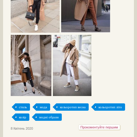
стиль
мода
кольоротип весна
кольоротип літо
колір
модні образи
Прокоментуйте першим
8 Квітень 2020