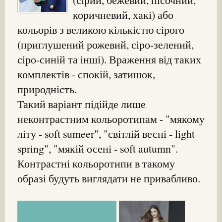
коричневий, хакі) або
кольорів з великою кількістю сірого
(приглушений рожевий, сіро-зелений,
сіро-синій та інші). Враження від таких
комплектів - спокій, затишок,
природність.
Такий варіант підійде лише
неконтрастним кольоротипам - "мякому
літу - soft sumeer", "світлій весні - light
spring", "мякій осені - soft autumn".
Контрастні кольоротипи в такому
образі будуть виглядати не привабливо.