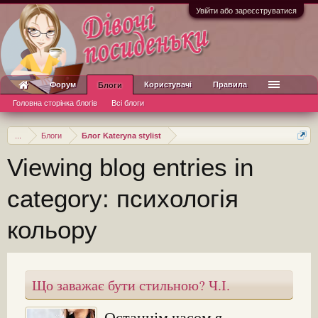
Увійти або зареєструватися
Форум
Користувачі
Правила
Блоги
Головна сторінка блогів
Всі блоги
...
Блоги
Блог Kateryna stylist
Viewing blog entries in
category: психологія
кольору
Що заважає бути стильною? Ч.І.
Останнім часом я