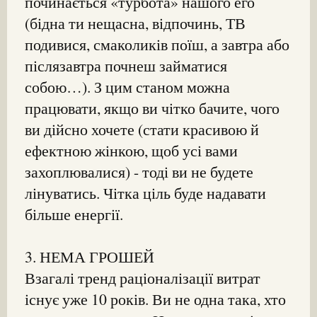
починається «турбота» нашого его
(бідна ти нещасна, відпочинь, ТВ
подивися, смаколиків поїш, а завтра або
післязавтра почнеш займатися
собою…). З цим станом можна
працювати, якщо ви чітко бачите, чого
ви дійсно хочете (стати красивою й
ефектною жінкою, щоб усі вами
захоплювалися) - тоді ви не будете
лінуватись. Чітка ціль буде надавати
більше енергії.
3. НЕМА ГРОШЕЙ
Взагалі тренд раціоналізації витрат
існує уже 10 років. Ви не одна така, хто