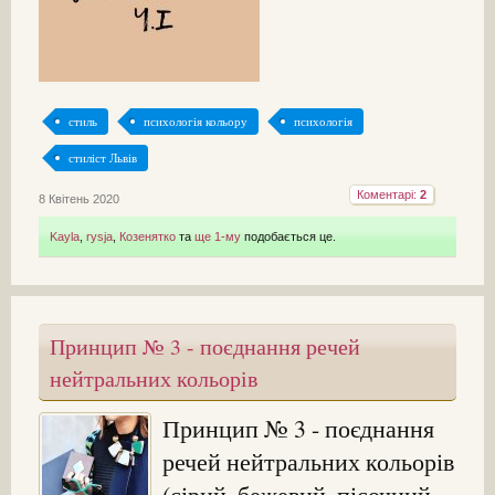
стиль
психологія кольору
психологія
стиліст Львів
Коментарі:
2
8 Квітень 2020
Kayla
,
rysja
,
Козенятко
та
ще 1-му
подобається це.
Принцип № 3 - поєднання речей
нейтральних кольорів
Принцип № 3 - поєднання
речей нейтральних кольорів
(сірий, бежевий, пісочний,