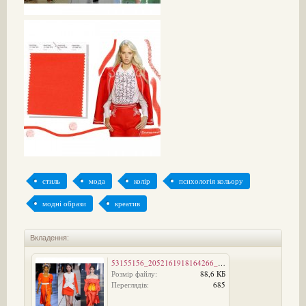
стиль
мода
колір
психологія кольору
модні образи
креатив
Вкладення:
53155156_2052161918164266_7522310669740277760_n.jpg
Розмір файлу:
88,6 КБ
Переглядів:
685