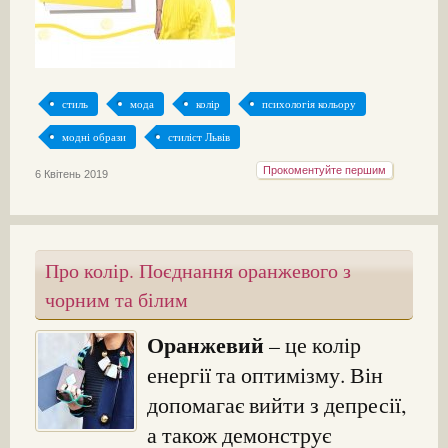
стиль
мода
колір
психологія кольору
модні образи
стиліст Львів
Прокоментуйте першим
6 Квітень 2019
Про колір. Поєднання оранжевого з
чорним та білим
Оранжевий
– це колір
енергії та оптимізму. Він
допомагає вийти з депресії,
а також демонструє