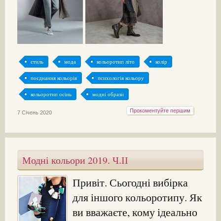
стиль
мода
кольоротип літо
колір
поєднання кольорів
психологія кольору
кольоротип осінь
модні образи
Прокоментуйте першим
7 Січень 2020
Модні кольори 2019. Ч.ІІ
Привіт. Сьогодні вибірка
для іншого кольоротипу. Як
ви вважаєте, кому ідеально