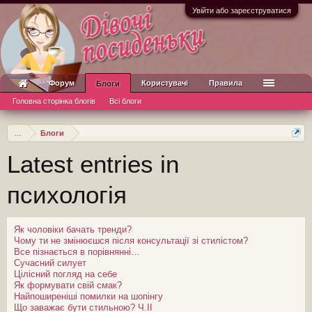
Увійти або зареєструватися
Форум
Користувачі
Правила
Блоги
Головна сторінка блогів
Всі блоги
...
Блоги
Latest entries in
психологія
Як чоловіки бачать тренди?
Чому ти не змінюєшся після консультації зі стилістом?
Все пізнається в порівнянні…
Сучасний силует
Цілісний погляд на себе
Як формувати свій смак?
Найпоширеніші помилки на шопінгу
Що заважає бути стильною? Ч.ІІ