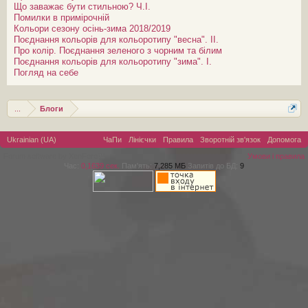
Що заважає бути стильною? Ч.І.
Помилки в примірочній
Кольори сезону осінь-зима 2018/2019
Поєднання кольорів для кольоротипу "весна". ІІ.
Про колір. Поєднання зеленого з чорним та білим
Поєднання кольорів для кольоротипу "зима". І.
Погляд на себе
...
Блоги
Ukrainian (UA)
ЧаПи
Лінієчки
Правила
Зворотній зв'язок
Допомога
Forum software by XenForo™
Умови і правила
Час:
0,1639 сек.
Пам'ять:
7,285 МБ
Запитів до БД:
9