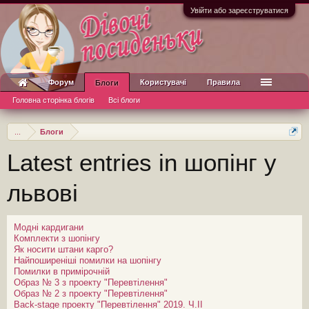
Увійти або зареєструватися
Форум
Користувачі
Правила
Блоги
Головна сторінка блогів
Всі блоги
...
Блоги
Latest entries in шопінг у
львові
Модні кардигани
Комплекти з шопінгу
Як носити штани карго?
Найпоширеніші помилки на шопінгу
Помилки в примірочній
Образ № 3 з проекту "Перевтілення"
Образ № 2 з проекту "Перевтілення"
Back-stage проекту "Перевтілення" 2019. Ч.ІІ