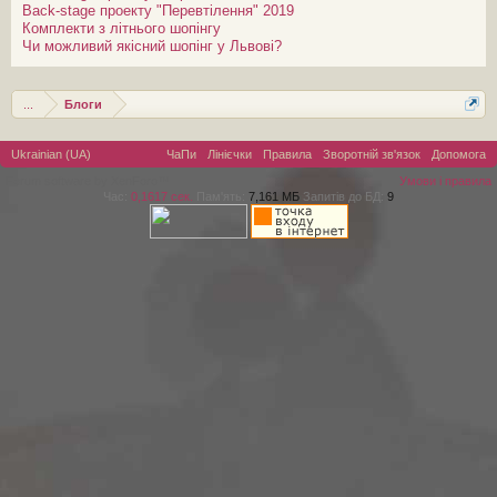
Back-stage проекту "Перевтілення" 2019
Комплекти з літнього шопінгу
Чи можливий якісний шопінг у Львові?
...
Блоги
Ukrainian (UA)
ЧаПи
Лінієчки
Правила
Зворотній зв'язок
Допомога
Forum software by XenForo™
Умови і правила
Час:
0,1617 сек.
Пам'ять:
7,161 МБ
Запитів до БД:
9