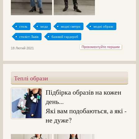
стиль
мода
модні светри
модні образи
стиліст Львів
базовий гардероб
Прокоментуйте першим
18 Лютий 2021
Теплі образи
Підбірка образів на кожен
день...
Які вам подобаються, а які -
не дуже?