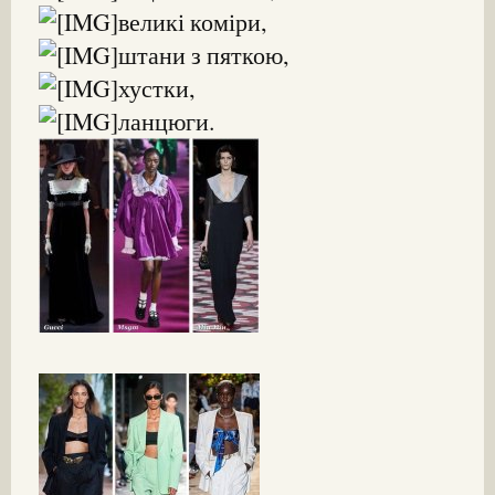
великі коміри,
штани з пяткою,
хустки,
ланцюги.