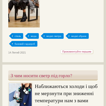
стиль
мода
модні светри
модні образи
базовий гардероб
Прокоментуйте першим
14 Лютий 2021
З чим носити светр під горло?
Наближаються холоди і щоб
не мерзнути при зниженні
температури нам з вами