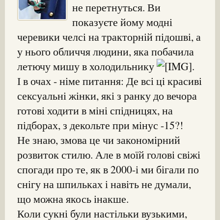
не перетнуться. Ви
показуєте йому модні
черевики челсі на тракторній підошві, а
у нього обличчя людини, яка побачила
летючу мишу в холодильнику
.
І в очах - німе питання: Де всі ці красиві
сексуальні жінки, які з ранку до вечора
готові ходити в міні спідницях, на
підборах, з декольте при мінус -15?!
Не знаю, змова це чи закономірний
розвиток стилю. Але в моїй голові свіжі
спогади про те, як в 2000-і ми бігали по
снігу на шпильках і навіть не думали,
що можна якось інакше.
Коли сукні були настільки вузькими,