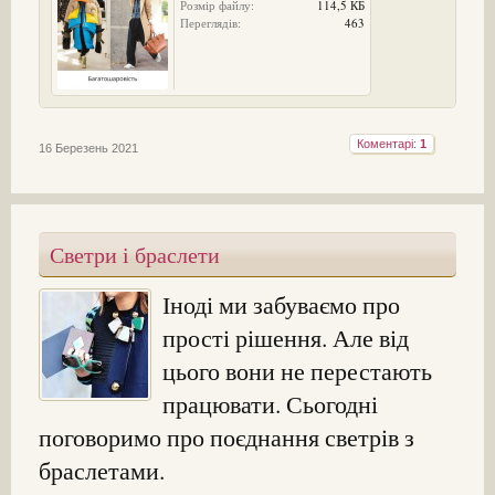
Розмір файлу:
114,5 КБ
Переглядів:
463
Коментарі:
1
16 Березень 2021
Светри і браслети
Іноді ми забуваємо про
прості рішення. Але від
цього вони не перестають
працювати. Сьогодні
поговоримо про поєднання светрів з
браслетами.