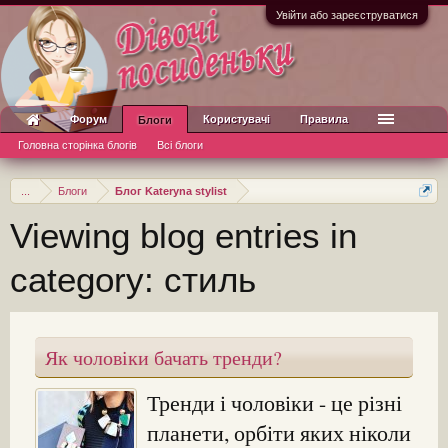
Увійти або зареєструватися
Форум
Користувачі
Правила
Блоги
Головна сторінка блогів
Всі блоги
...
Блоги
Блог Kateryna stylist
Viewing blog entries in
category: стиль
Як чоловіки бачать тренди?
Тренди і чоловіки - це різні
планети, орбіти яких ніколи