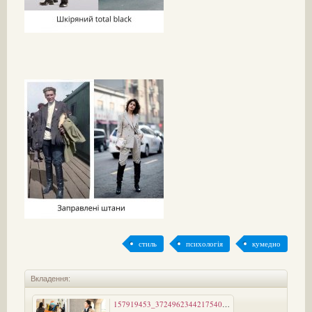
стиль
психологія
кумедно
Вкладення:
157919453_3724962344217540_4047906832871361951_o.jpg