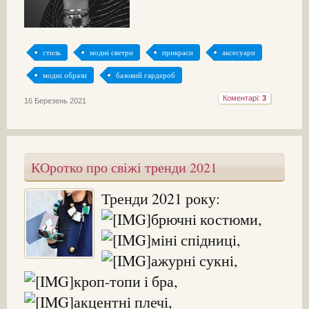
стиль
модні светри
прикраси
аксесуари
модні образи
базовий гардероб
Коментарі:
3
16 Березень 2021
КОротко про свіжі тренди 2021
Тренди 2021 року:
брючні костюми,
міні спідниці,
ажурні сукні,
кроп-топи і бра,
акцентні плечі,