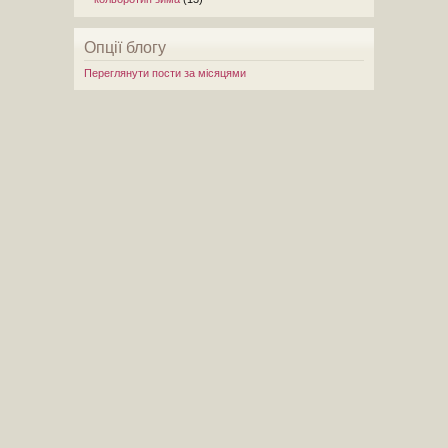
Опції блогу
Переглянути пости за місяцями