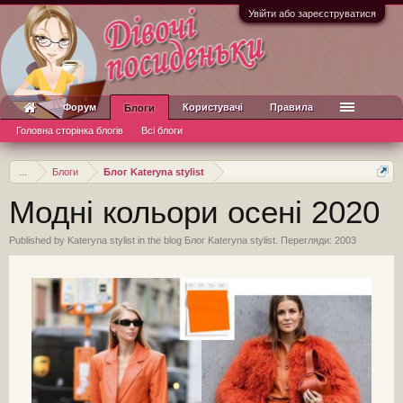
Увійти або зареєструватися
Форум
Користувачі
Правила
Блоги
Головна сторінка блогів
Всі блоги
...
Блоги
Блог Kateryna stylist
Модні кольори осені 2020
Published by
Kateryna stylist
in the blog
Блог Kateryna stylist
. Перегляди: 2003