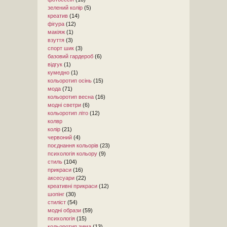
зелений колір
(5)
креатив
(14)
фігура
(12)
макіяж
(1)
взуття
(3)
спорт шик
(3)
базовий гардероб
(6)
відгук
(1)
кумедно
(1)
кольоротип осінь
(15)
мода
(71)
кольоротип весна
(16)
модні светри
(6)
кольоротип літо
(12)
колвр
колір
(21)
червоний
(4)
поєднання кольорів
(23)
психологія кольору
(9)
стиль
(104)
прикраси
(16)
аксесуари
(22)
креативні прикраси
(12)
шопінг
(30)
стиліст
(54)
модні образи
(59)
психологія
(15)
кольоротип зима
(13)