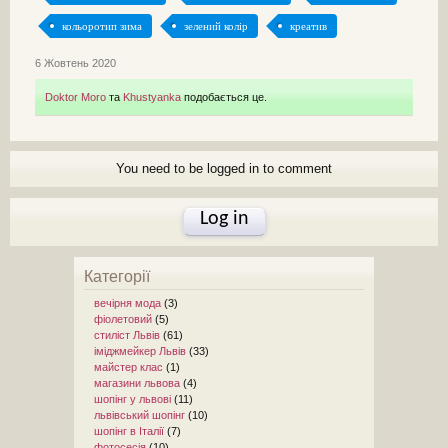
кольоротип зима
зелений колір
креатив
6 Жовтень 2020
Doktor Moro
та
Khustyanka
подобається це.
You need to be logged in to comment
Log in
Категорії
вечірня мода
(3)
фіолетовий
(5)
стиліст Львів
(61)
іміджмейкер Львів
(33)
майстер клас
(1)
магазини львова
(4)
шопінг у львові
(11)
львівський шопінг
(10)
шопінг в Італії
(7)
фотосесія
(10)