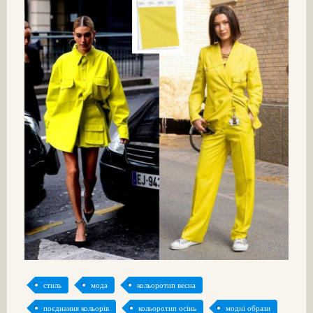
стиль
мода
кольоротип весна
поєднання кольорів
кольоротип осінь
модні образи