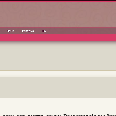
ЧаПи
Реклама
ЛФ
.
 верх, низ, взуття, сумки. Враження від вас буд