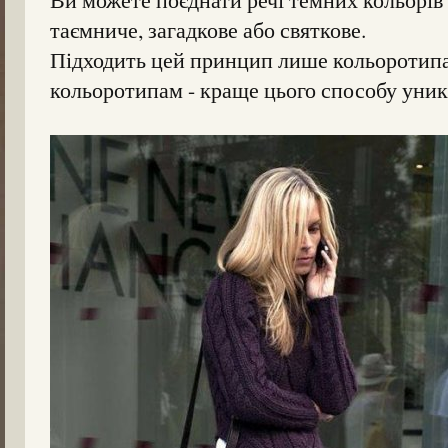
таємниче, загадкове або святкове.
Підходить цей принцип лише кольоротипам
кольоротипам - краще цього способу уника