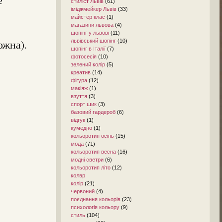
стиліст Львів
(61)
іміджмейкер Львів
(33)
майстер клас
(1)
магазини львова
(4)
шопінг у львові
(11)
ожна).
львівський шопінг
(10)
шопінг в Італії
(7)
фотосесія
(10)
зелений колір
(5)
креатив
(14)
фігура
(12)
макіяж
(1)
взуття
(3)
спорт шик
(3)
базовий гардероб
(6)
відгук
(1)
кумедно
(1)
кольоротип осінь
(15)
мода
(71)
кольоротип весна
(16)
модні светри
(6)
кольоротип літо
(12)
колвр
колір
(21)
червоний
(4)
поєднання кольорів
(23)
психологія кольору
(9)
стиль
(104)