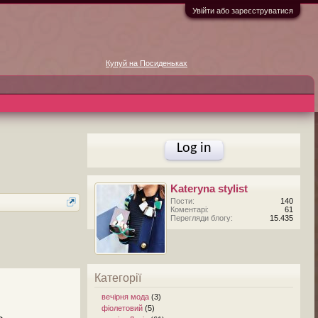
Увійти або зареєструватися
Купуй на Посиденьках
Log in
Kateryna stylist
Пости:
140
Коментарі:
61
Перегляди блогу:
15.435
Категорії
вечірня мода
(3)
фіолетовий
(5)
е