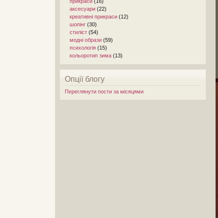
прикраси
(16)
аксесуари
(22)
креативні прикраси
(12)
шопінг
(30)
стиліст
(54)
модні образи
(59)
психологія
(15)
кольоротип зима
(13)
Опції блогу
Переглянути пости за місяцями