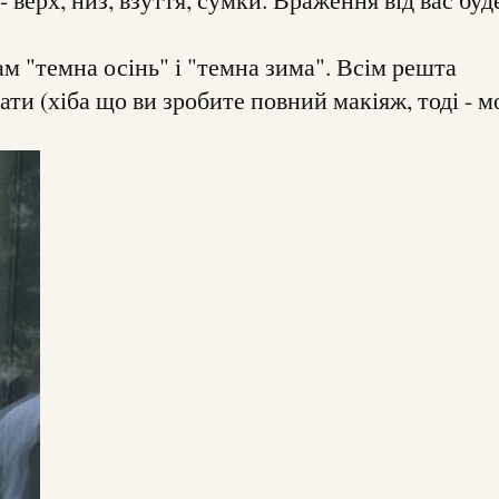
 "темна осінь" і "темна зима". Всім решта
ти (хіба що ви зробите повний макіяж, тоді - м