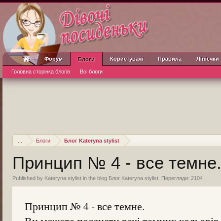
Форум
Користувачі
Правила
Лінієчки
Блоги
Головна сторінка блогів
Всі блоги
...
Блоги
Блог Kateryna stylist
Принцип № 4 - все темне
Published by
Kateryna stylist
in the blog
Блог Kateryna stylist
. Перегляди: 2104
Принцип № 4 - все темне.
Ви можете поєднати речі темних кольорів -